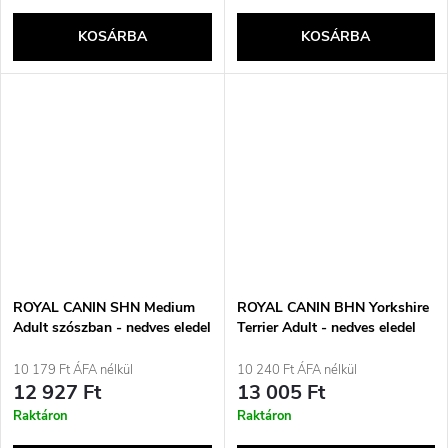
KOSÁRBA
KOSÁRBA
ROYAL CANIN SHN Medium
ROYAL CANIN BHN Yorkshire
Adult szószban - nedves eledel
Terrier Adult - nedves eledel
felnőtt kutyáknak - 10x140g
felnőtt kutyáknak - 12x85 g
10 179 Ft ÁFA nélkül
10 240 Ft ÁFA nélkül
12 927 Ft
13 005 Ft
Raktáron
Raktáron