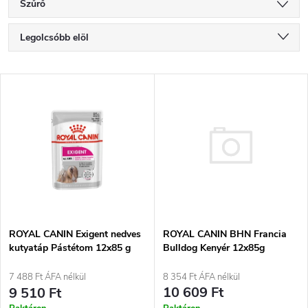
Szűrő
T
Legolcsóbb elöl
e
Legdrágább
T
Legnépszerűbb termékek
r
e
ABC szerint
m
r
é
m
k
é
ROYAL CANIN BHN Francia
e
ROYAL CANIN Exigent nedves
Bulldog Kenyér 12x85g
kutyatáp Pástétom 12x85 g
k
k
8 354 Ft ÁFA nélkül
7 488 Ft ÁFA nélkül
e
10 609 Ft
9 510 Ft