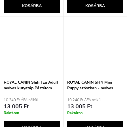
KOSÁRBA
KOSÁRBA
ROYAL CANIN Shih Tzu Adult
ROYAL CANIN SHN Mini
nedves kutyatáp Pástétom
Puppy szószban - nedves
12x85 g
eledel kölyökkutyáknak -
12x85g
10 240 Ft ÁFA nélkül
10 240 Ft ÁFA nélkül
13 005 Ft
13 005 Ft
Raktáron
Raktáron