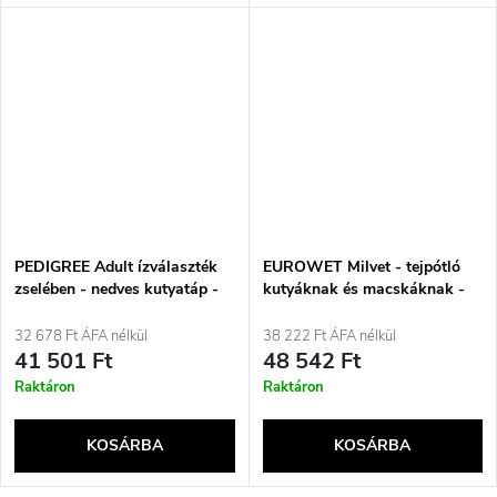
PEDIGREE Adult ízválaszték
EUROWET Milvet - tejpótló
zselében - nedves kutyatáp -
kutyáknak és macskáknak -
80x100g
800g
32 678 Ft ÁFA nélkül
38 222 Ft ÁFA nélkül
41 501 Ft
48 542 Ft
Raktáron
Raktáron
KOSÁRBA
KOSÁRBA