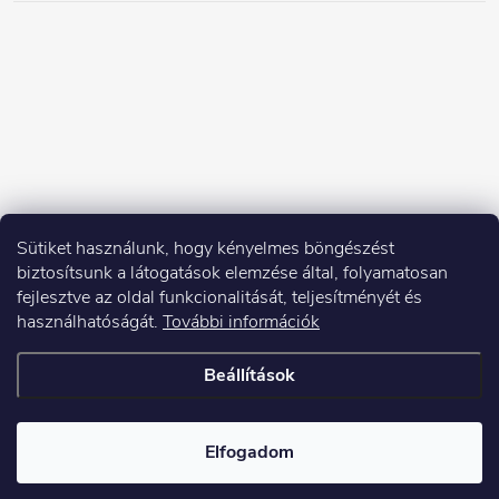
Sütiket használunk, hogy kényelmes böngészést
biztosítsunk a látogatások elemzése által, folyamatosan
fejlesztve az oldal funkcionalitását, teljesítményét és
használhatóságát.
További információk
Beállítások
Copyright 2026
Elektroshock.hu
. Minden jog fenntartva.
Elfogadom
Shoptet készítette