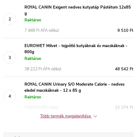
ROYAL CANIN Exigent nedves kutyatáp Pástétom 12x85
g
Raktáron
7 488 Ft ÁFA nélkül
9 510 Ft
EUROWET Milvet - tejpótló kutyáknak és macskáknak -
800g
Raktáron
38 222 Ft ÁFA nélkül
48 542 Ft
ROYAL CANIN Urinary S/O Moderate Calorie - nedves
eledel macskáknak - 12 x 85 g
Raktáron
9 665 Ft ÁFA nélkül
12 274 Ft
Több termék megjelenítése