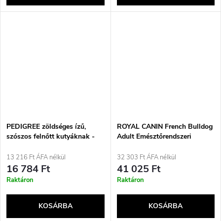
PEDIGREE zöldséges ízű,
ROYAL CANIN French Bulldog
szószos felnőtt kutyáknak -
Adult Emésztőrendszeri
nedves kutyatáp - 40x100g
Egészség Loaf Box - nedves
kutyatáp - 12x85g
13 216 Ft ÁFA nélkül
32 303 Ft ÁFA nélkül
16 784 Ft
41 025 Ft
Raktáron
Raktáron
KOSÁRBA
KOSÁRBA