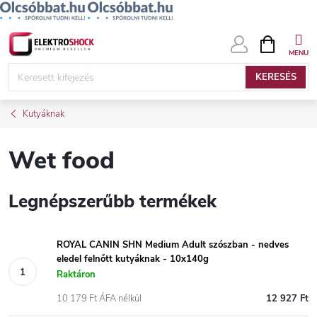
Ugrás
KOSÁR
a
fő
KERESÉS
tartalomhoz
Kutyáknak
Wet food
Legnépszerűbb termékek
ROYAL CANIN SHN Medium Adult szószban - nedves
eledel felnőtt kutyáknak - 10x140g
Raktáron
10 179 Ft ÁFA nélkül
12 927 Ft