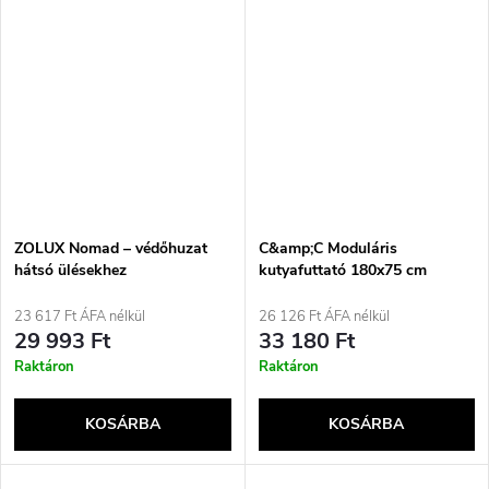
ZOLUX Nomad – védőhuzat
C&amp;C Moduláris
hátsó ülésekhez
kutyafuttató 180x75 cm
23 617 Ft ÁFA nélkül
26 126 Ft ÁFA nélkül
29 993 Ft
33 180 Ft
Raktáron
Raktáron
KOSÁRBA
KOSÁRBA