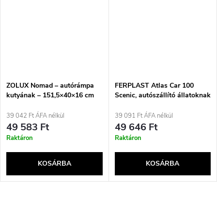
ZOLUX Nomad – autórámpa
FERPLAST Atlas Car 100
kutyának – 151,5×40×16 cm
Scenic, autószállító állatoknak
39 042 Ft ÁFA nélkül
39 091 Ft ÁFA nélkül
49 583 Ft
49 646 Ft
Raktáron
Raktáron
KOSÁRBA
KOSÁRBA
L