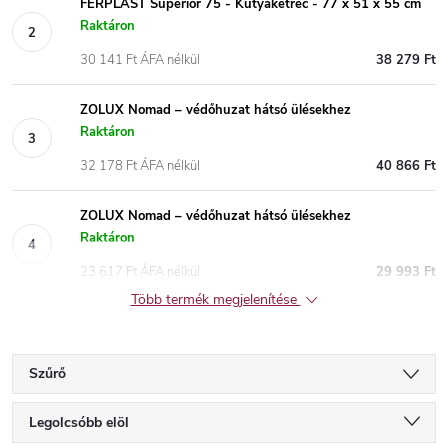
FERPLAST Superior 75 - Kutyaketrec - 77 x 51 x 55 cm
Raktáron
30 141 Ft ÁFA nélkül
38 279 Ft
ZOLUX Nomad – védőhuzat hátsó ülésekhez
Raktáron
32 178 Ft ÁFA nélkül
40 866 Ft
ZOLUX Nomad – védőhuzat hátsó ülésekhez
Raktáron
23 617 Ft ÁFA nélkül
29 993 Ft
Több termék megjelenítése
Szűrő
T
Legolcsóbb elöl