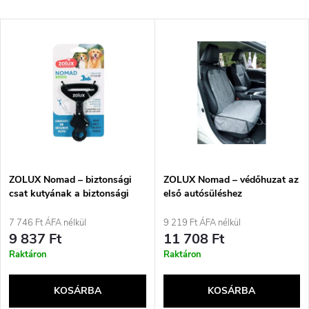
e
Legdrágább
T
Legnépszerűbb termékek
r
e
ABC szerint
m
r
é
m
k
é
e
ZOLUX Nomad – biztonsági
ZOLUX Nomad – védőhuzat az
csat kutyának a biztonsági
első autósüléshez
k
övben
k
7 746 Ft ÁFA nélkül
9 219 Ft ÁFA nélkül
e
9 837 Ft
11 708 Ft
r
Raktáron
Raktáron
k
e
KOSÁRBA
KOSÁRBA