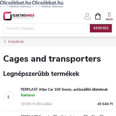
Ugrás
KOSÁR
a
fő
KERESÉS
tartalomhoz
Kutyáknak
Cages and transporters
Legnépszerűbb termékek
FERPLAST Atlas Car 100 Scenic, autószállító állatoknak
Raktáron
39 091 Ft ÁFA nélkül
49 646 Ft