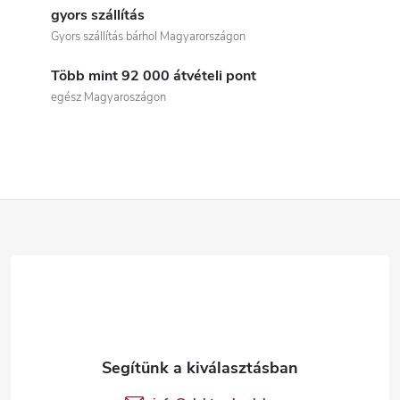
i
gyors szállítás
Gyors szállítás bárhol Magyarországon
s
Több mint 92 000 átvételi pont
t
egész Magyaroszágon
a
i
r
L
á
á
n
b
y
í
l
t
é