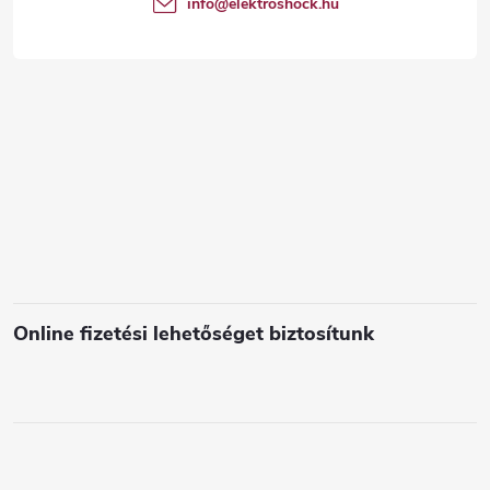
info
@
elektroshock.hu
á
c
s
e
l
e
m
e
i
Online fizetési lehetőséget biztosítunk