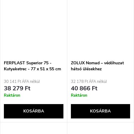
FERPLAST Superior 75 -
ZOLUX Nomad – védőhuzat
Kutyaketrec - 77 x 51 x 55 cm
hátsó ülésekhez
30 141 Ft ÁFA nélkül
32 178 Ft ÁFA nélkül
38 279 Ft
40 866 Ft
Raktáron
Raktáron
KOSÁRBA
KOSÁRBA