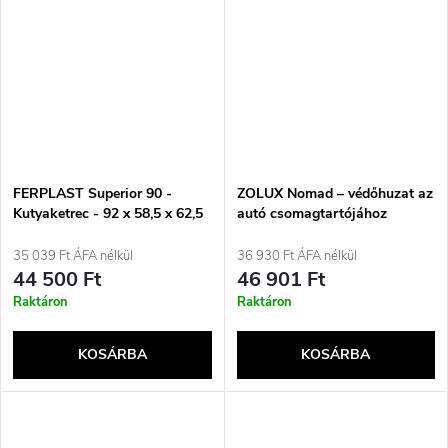
FERPLAST Superior 90 -
ZOLUX Nomad – védőhuzat az
Kutyaketrec - 92 x 58,5 x 62,5
autó csomagtartójához
cm
35 039 Ft ÁFA nélkül
36 930 Ft ÁFA nélkül
44 500 Ft
46 901 Ft
Raktáron
Raktáron
KOSÁRBA
KOSÁRBA