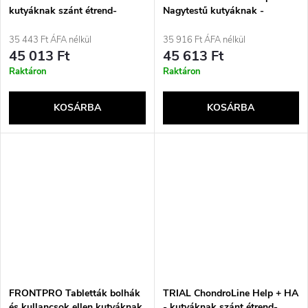
kutyáknak szánt étrend-
Nagytestű kutyáknak -
kiegészítők - 150 tabletta
nyugtató készítmény - 30
tabletta
35 443 Ft ÁFA nélkül
35 916 Ft ÁFA nélkül
45 013 Ft
45 613 Ft
Raktáron
Raktáron
KOSÁRBA
KOSÁRBA
FRONTPRO Tabletták bolhák
TRIAL ChondroLine Help + HA
és kullancsok ellen kutyáknak
- kutyáknak szánt étrend-