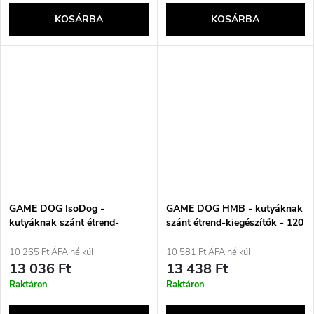
KOSÁRBA
KOSÁRBA
GAME DOG IsoDog -
GAME DOG HMB - kutyáknak
kutyáknak szánt étrend-
szánt étrend-kiegészítők - 120
kiegészítők - 150g
tabletta
10 265 Ft ÁFA nélkül
10 581 Ft ÁFA nélkül
13 036 Ft
13 438 Ft
Raktáron
Raktáron