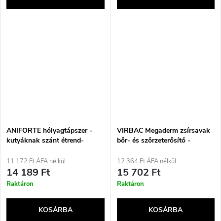
ANIFORTE hólyagtápszer -
VIRBAC Megaderm zsírsavak
kutyáknak szánt étrend-
bőr- és szőrzeterősítő -
kiegészítők - 100g
étrend-kiegészítők kutyáknak
- 28x8ml
11 172 Ft ÁFA nélkül
12 364 Ft ÁFA nélkül
14 189 Ft
15 702 Ft
Raktáron
Raktáron
KOSÁRBA
KOSÁRBA