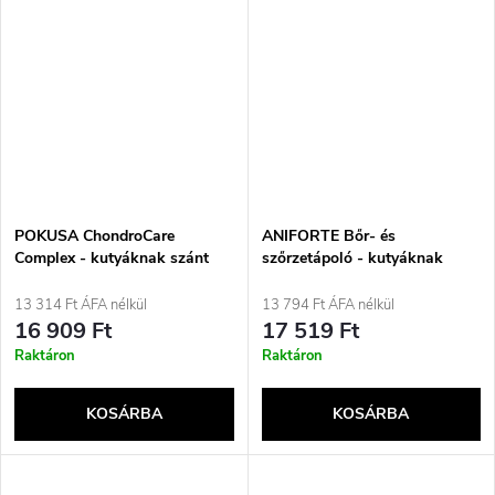
POKUSA ChondroCare
ANIFORTE Bőr- és
Complex - kutyáknak szánt
szőrzetápoló - kutyáknak
étrend-kiegészítők - 120 db
szánt étrend-kiegészítők - 90
tabletta
13 314 Ft ÁFA nélkül
13 794 Ft ÁFA nélkül
16 909 Ft
17 519 Ft
Raktáron
Raktáron
KOSÁRBA
KOSÁRBA