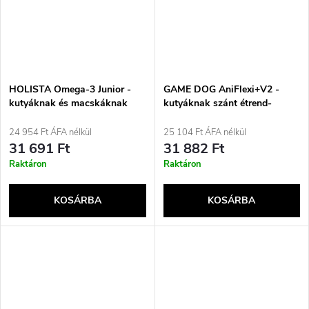
HOLISTA Omega-3 Junior -
GAME DOG AniFlexi+V2 -
kutyáknak és macskáknak
kutyáknak szánt étrend-
szánt étrend-kiegészítők -
kiegészítők - 500g
400ml
24 954 Ft ÁFA nélkül
25 104 Ft ÁFA nélkül
31 691 Ft
31 882 Ft
Raktáron
Raktáron
KOSÁRBA
KOSÁRBA