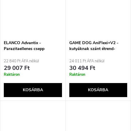
ELANCO Advantix -
GAME DOG AniFlexi+V2 -
Parazitaellenes csepp
kutyáknak szánt étrend-
kutyáknak S - 4 x 1 ml
kiegészítők - 550g
22 840 Ft ÁFA nélkül
24 011 Ft ÁFA nélkül
29 007 Ft
30 494 Ft
Raktáron
Raktáron
KOSÁRBA
KOSÁRBA