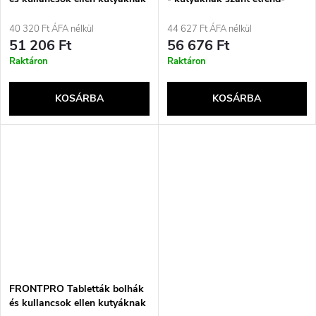
(2-4 kg) - 3x 11,3 mg
kiegészítők - 1000ml
40 320 Ft ÁFA nélkül
44 627 Ft ÁFA nélkül
51 206 Ft
56 676 Ft
Raktáron
Raktáron
KOSÁRBA
KOSÁRBA
FRONTPRO Tabletták bolhák
és kullancsok ellen kutyáknak