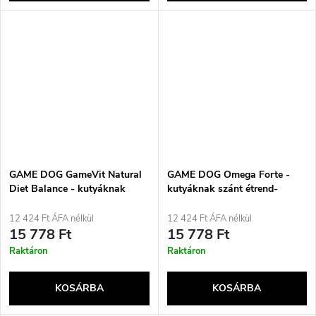
GAME DOG GameVit Natural
GAME DOG Omega Forte -
Diet Balance - kutyáknak
kutyáknak szánt étrend-
szánt étrend-kiegészítők -
kiegészítők - 120 tabletta
250g
12 424 Ft ÁFA nélkül
12 424 Ft ÁFA nélkül
15 778 Ft
15 778 Ft
Raktáron
Raktáron
KOSÁRBA
KOSÁRBA