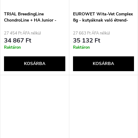
TRIAL BreedingLine
EUROWET Wita-Vet Complex
ChondroLine + HA Junior -
8g - kutyáknak való étrend-
kutyáknak szánt étrend-
kiegészítők - 80 tabletta
kiegészítők - 500ml
27 454 Ft ÁFA nélkül
27 663 Ft ÁFA nélkül
34 867 Ft
35 132 Ft
Raktáron
Raktáron
KOSÁRBA
KOSÁRBA