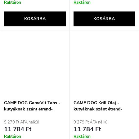
Raktáron
Raktáron
KOSÁRBA
KOSÁRBA
GAME DOG GameVit Tabs -
GAME DOG Krill Olaj -
kutyáknak szánt étrend-
kutyáknak szánt étrend-
kiegészítők - 60 tabletta
kiegészítők - 60 tabletta
9 279 Ft ÁFA nélkül
9 279 Ft ÁFA nélkül
11 784 Ft
11 784 Ft
Raktáron
Raktáron