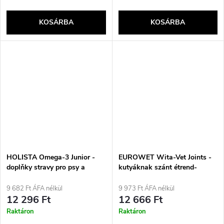
KOSÁRBA
KOSÁRBA
HOLISTA Omega-3 Junior -
EUROWET Wita-Vet Joints -
doplňky stravy pro psy a
kutyáknak szánt étrend-
kočky - 200ml
kiegészítők - 30 tabletta
9 682 Ft ÁFA nélkül
9 973 Ft ÁFA nélkül
12 296 Ft
12 666 Ft
Raktáron
Raktáron