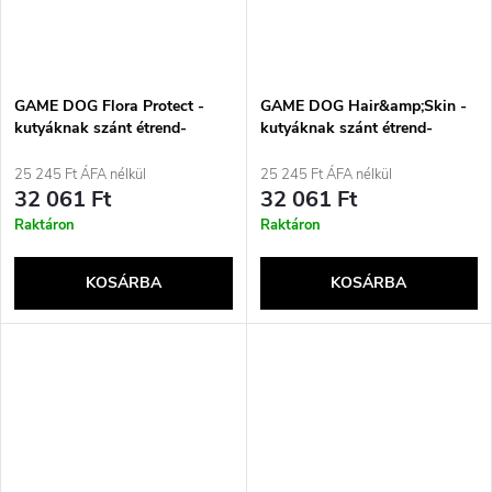
GAME DOG Flora Protect -
GAME DOG Hair&amp;Skin -
kutyáknak szánt étrend-
kutyáknak szánt étrend-
kiegészítők - 60 tabletta
kiegészítők - 90 tabletta
25 245 Ft ÁFA nélkül
25 245 Ft ÁFA nélkül
32 061 Ft
32 061 Ft
Raktáron
Raktáron
KOSÁRBA
KOSÁRBA