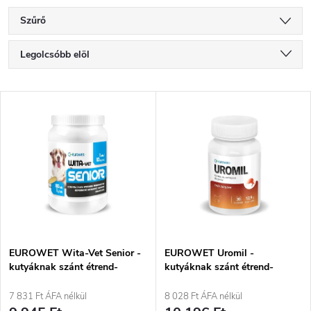
Szűrő
T
Legolcsóbb elöl
e
Legdrágább
T
Legnépszerűbb termékek
r
e
ABC szerint
m
r
é
m
k
é
e
EUROWET Wita-Vet Senior -
EUROWET Uromil -
kutyáknak szánt étrend-
kutyáknak szánt étrend-
k
kiegészítők - 80 tabletta
kiegészítők - 30 tabletta
k
7 831 Ft ÁFA nélkül
8 028 Ft ÁFA nélkül