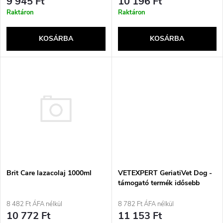
e
9 945 Ft
10 196 Ft
r
Raktáron
Raktáron
k
e
KOSÁRBA
KOSÁRBA
l
n
i
d
s
e
t
z
á
é
j
Brit Care lazacolaj 1000ml
VETEXPERT GeriatiVet Dog -
s
támogató termék idősebb
kutyák számára - 45 kapszula.
a
8 482 Ft ÁFA nélkül
8 782 Ft ÁFA nélkül
e
10 772 Ft
11 153 Ft