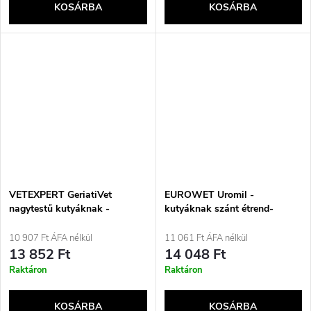
KOSÁRBA
KOSÁRBA
VETEXPERT GeriatiVet
EUROWET Uromil -
nagytestű kutyáknak -
kutyáknak szánt étrend-
támogató készítmény idősebb
kiegészítők - 30 tabletta
kutyák számára - 45 kapszula.
10 907 Ft ÁFA nélkül
11 061 Ft ÁFA nélkül
13 852 Ft
14 048 Ft
Raktáron
Raktáron
KOSÁRBA
KOSÁRBA