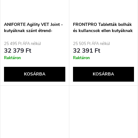
ANIFORTE Agility VET Joint -
FRONTPRO Tabletták bolhák
kutyáknak szánt étrend-
és kullancsok ellen kutyáknak
kiegészítők - 120 tabletta
(&gt;25-50 kg) - 3x 136 mg
25 495 Ft ÁFA nélkül
25 505 Ft ÁFA nélkül
32 379 Ft
32 391 Ft
Raktáron
Raktáron
KOSÁRBA
KOSÁRBA