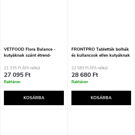
VETFOOD Flora Balance -
FRONTPRO Tabletták bolhák
kutyáknak szánt étrend-
és kullancsok ellen kutyáknak
kiegészítők - 120 db
(&gt;10-25 kg) - 3x 68 mg
21 335 Ft ÁFA nélkül
22 583 Ft ÁFA nélkül
27 095 Ft
28 680 Ft
Raktáron
Raktáron
KOSÁRBA
KOSÁRBA