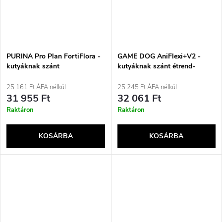
PURINA Pro Plan FortiFlora -
GAME DOG AniFlexi+V2 -
kutyáknak szánt
kutyáknak szánt étrend-
táplálékkiegészítő - 30 x 1 g
kiegészítők - 150g
25 161 Ft ÁFA nélkül
25 245 Ft ÁFA nélkül
31 955 Ft
32 061 Ft
Raktáron
Raktáron
KOSÁRBA
KOSÁRBA