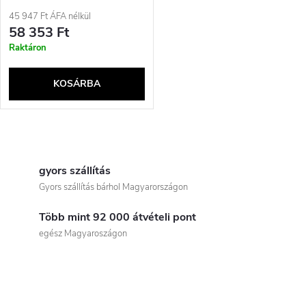
(&gt;4-10 kg) - 3x 28,3 mg
45 947 Ft ÁFA nélkül
58 353 Ft
Raktáron
KOSÁRBA
L
i
gyors szállítás
Gyors szállítás bárhol Magyarországon
s
Több mint 92 000 átvételi pont
t
egész Magyaroszágon
a
i