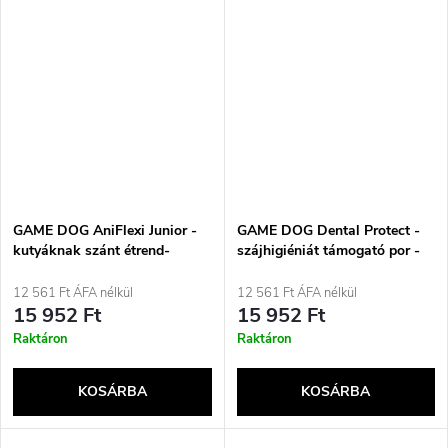
GAME DOG AniFlexi Junior -
GAME DOG Dental Protect -
kutyáknak szánt étrend-
szájhigiéniát támogató por -
kiegészítők - 60 tabletta
150 g
12 561 Ft ÁFA nélkül
12 561 Ft ÁFA nélkül
15 952 Ft
15 952 Ft
Raktáron
Raktáron
KOSÁRBA
KOSÁRBA