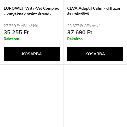
EUROWET Wita-Vet Complex
CEVA Adaptil Calm - diffúzor
- kutyáknak szánt étrend-
és utántöltő
kiegészítők - 400 tabletta
27 760 Ft ÁFA nélkül
29 677 Ft ÁFA nélkül
35 255 Ft
37 690 Ft
Raktáron
Raktáron
KOSÁRBA
KOSÁRBA