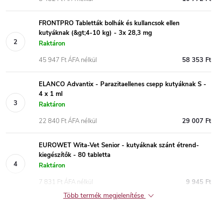
FRONTPRO Tabletták bolhák és kullancsok ellen
kutyáknak (&gt;4-10 kg) - 3x 28,3 mg
Raktáron
45 947 Ft ÁFA nélkül
58 353 Ft
ELANCO Advantix - Parazitaellenes csepp kutyáknak S -
4 x 1 ml
Raktáron
22 840 Ft ÁFA nélkül
29 007 Ft
EUROWET Wita-Vet Senior - kutyáknak szánt étrend-
kiegészítők - 80 tabletta
Raktáron
7 831 Ft ÁFA nélkül
9 945 Ft
Több termék megjelenítése