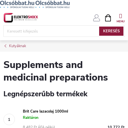
Ugrás
KOSÁR
a
fő
KERESÉS
tartalomhoz
Kutyáknak
Supplements and
medicinal preparations
Legnépszerűbb termékek
Brit Care lazacolaj 1000ml
Raktáron
8 482 Ft ÁFA nélkül
10 772 Ft