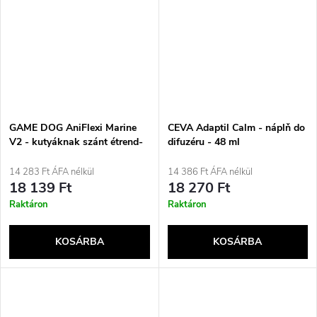
GAME DOG AniFlexi Marine
CEVA Adaptil Calm - náplň do
V2 - kutyáknak szánt étrend-
difuzéru - 48 ml
kiegészítők - 80 tabletta
14 283 Ft ÁFA nélkül
14 386 Ft ÁFA nélkül
18 139 Ft
18 270 Ft
Raktáron
Raktáron
KOSÁRBA
KOSÁRBA