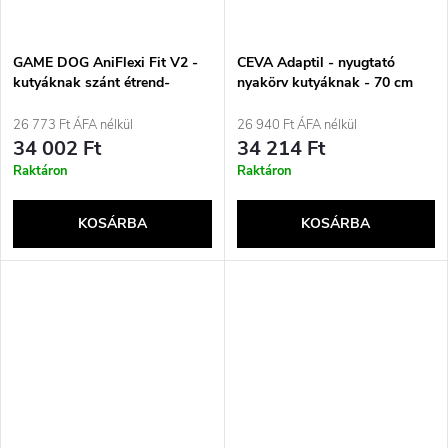
GAME DOG AniFlexi Fit V2 -
CEVA Adaptil - nyugtató
kutyáknak szánt étrend-
nyakörv kutyáknak - 70 cm
kiegészítők - 100 tabletta
26 773 Ft ÁFA nélkül
26 940 Ft ÁFA nélkül
34 002 Ft
34 214 Ft
Raktáron
Raktáron
KOSÁRBA
KOSÁRBA