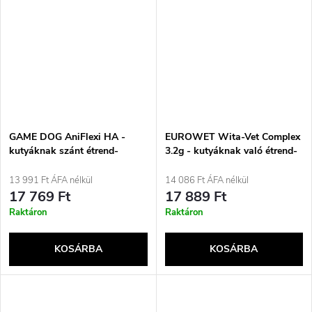
GAME DOG AniFlexi HA -
EUROWET Wita-Vet Complex
kutyáknak szánt étrend-
3.2g - kutyáknak való étrend-
kiegészítők - 80 tabletta
kiegészítők - 100 tabletta
13 991 Ft ÁFA nélkül
14 086 Ft ÁFA nélkül
17 769 Ft
17 889 Ft
Raktáron
Raktáron
KOSÁRBA
KOSÁRBA