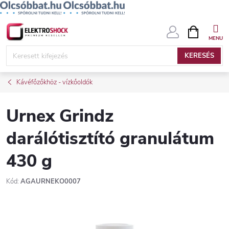
Ugrás
KOSÁR
a
fő
KERESÉS
tartalomhoz
Kávéfőzőkhöz - vízkőoldók
Urnex Grindz
darálótisztító granulátum
430 g
Kód:
AGAURNEKO0007