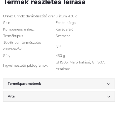
Termék részletes leírása
Urnex Grindz darálótisztító granulátum 430 g
Szín
Fehér, sárga
Komponens ehhez:
Kávédaráló
Terméktípus
Szemcse
100%-ban természetes
Igen
összetevők
Súly
430 g
GHS05: Maró hatású, GHS07:
Figyelmeztető piktogramok
Ártalmas
Termékparaméterek
Vita