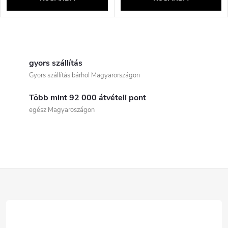
L
i
gyors szállítás
Gyors szállítás bárhol Magyarországon
s
Több mint 92 000 átvételi pont
t
egész Magyaroszágon
a
i
r
L
á
á
n