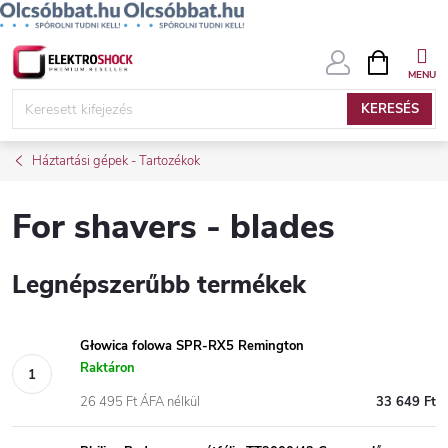
Ugrás
KOSÁR
a
fő
KERESÉS
tartalomhoz
Háztartási gépek - Tartozékok
For shavers - blades
Legnépszerűbb termékek
Głowica folowa SPR-RX5 Remington
Raktáron
26 495 Ft ÁFA nélkül
33 649 Ft