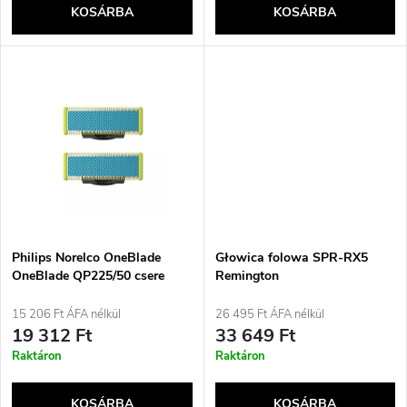
e
KOSÁRBA
KOSÁRBA
l
n
i
d
s
e
t
z
á
é
j
Philips Norelco OneBlade
Głowica folowa SPR-RX5
s
OneBlade QP225/50 csere
Remington
penge
a
15 206 Ft ÁFA nélkül
26 495 Ft ÁFA nélkül
e
19 312 Ft
33 649 Ft
Raktáron
Raktáron
KOSÁRBA
KOSÁRBA