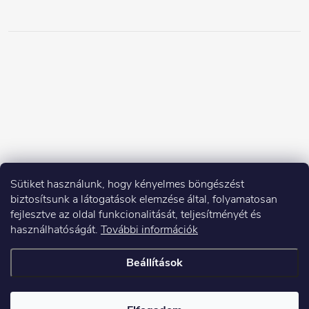
Sütiket használunk, hogy kényelmes böngészést
biztosítsunk a látogatások elemzése által, folyamatosan
fejlesztve az oldal funkcionalitását, teljesítményét és
használhatóságát.
További információk
Beállítások
Copyright 2026
Elektroshock.hu
. Minden jog fenntartva.