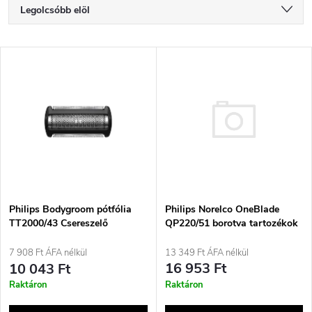
T
Legolcsóbb elöl
e
Legdrágább
T
Legnépszerűbb termékek
r
e
ABC szerint
m
r
é
m
k
é
Philips Norelco OneBlade
e
Philips Bodygroom pótfólia
QP220/51 borotva tartozékok
TT2000/43 Csereszelő
k
Penge
k
13 349 Ft ÁFA nélkül
7 908 Ft ÁFA nélkül
e
16 953 Ft
10 043 Ft
r
Raktáron
Raktáron
k