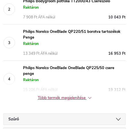
Philips Bodygroom pótfólia TT2000/43 Csereszelő
Raktáron
7 908 Ft ÁFA nélkül
10 043 Ft
Philips Norelco OneBlade QP220/51 borotva tartozékok
Penge
Raktáron
13 349 Ft ÁFA nélkül
16 953 Ft
Philips Norelco OneBlade OneBlade QP225/50 csere
penge
Raktáron
15 206 Ft ÁFA nélkül
19 312 Ft
Több termék megjelenítése
Szűrő