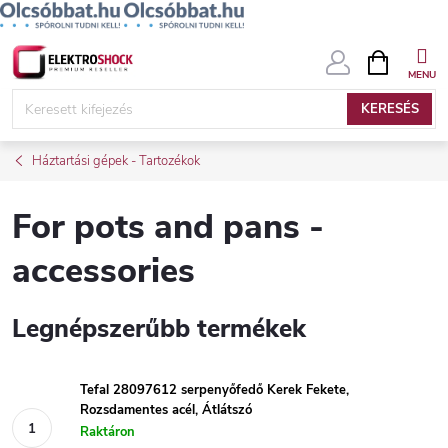
Ugrás
KOSÁR
a
fő
KERESÉS
tartalomhoz
Háztartási gépek - Tartozékok
For pots and pans -
accessories
Legnépszerűbb termékek
Tefal 28097612 serpenyőfedő Kerek Fekete,
Rozsdamentes acél, Átlátszó
Raktáron