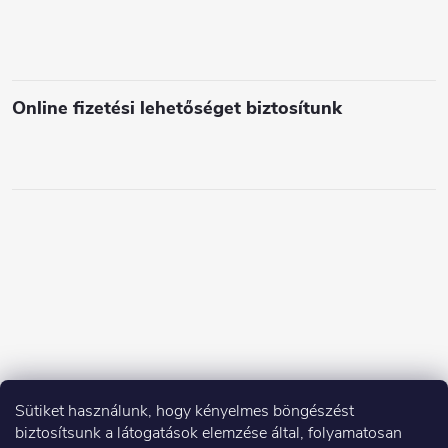
m
e
i
Online fizetési lehetőséget biztosítunk
Sütiket használunk, hogy kényelmes böngészést
biztosítsunk a látogatások elemzése által, folyamatosan