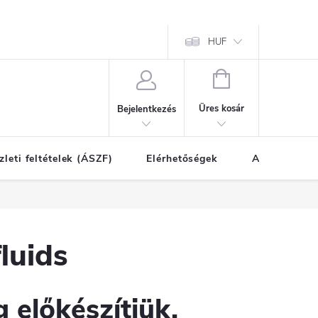
HUF
KOSÁR
Üres kosár
Bejelentkezés
zleti feltételek (ÁSZF)
Elérhetőségek
A vásárlás l
luids
 előkészítjük.