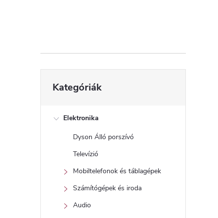
d
a
l
s
Kategóriák
Kategóriák
átugrása
ó
p
Elektronika
Dyson Álló porszívó
a
Televízió
n
Mobiltelefonok és táblagépek
Számítógépek és iroda
e
Audio