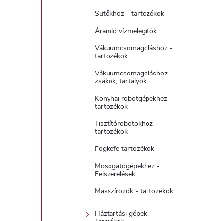
Sütőkhöz - tartozékok
Áramló vízmelegítők
Vákuumcsomagoláshoz -
tartozékok
Vákuumcsomagoláshoz -
zsákok, tartályok
Konyhai robotgépekhez -
tartozékok
Tisztítórobotokhoz -
tartozékok
Fogkefe tartozékok
Mosogatógépekhez -
Felszerelések
Masszírozók - tartozékok
Háztartási gépek -