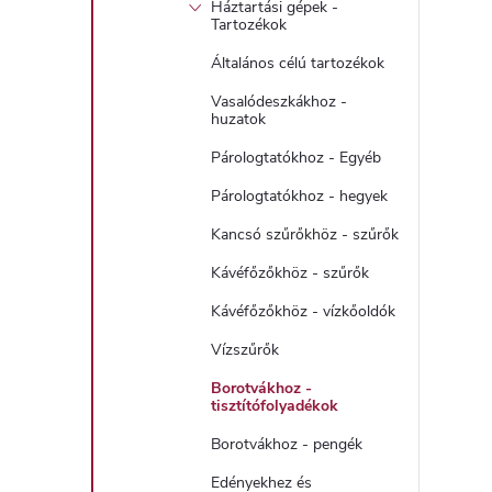
Háztartási gépek -
Tartozékok
Általános célú tartozékok
Vasalódeszkákhoz -
huzatok
Párologtatókhoz - Egyéb
Párologtatókhoz - hegyek
Kancsó szűrőkhöz - szűrők
Kávéfőzőkhöz - szűrők
Kávéfőzőkhöz - vízkőoldók
Vízszűrők
Borotvákhoz -
tisztítófolyadékok
Borotvákhoz - pengék
Edényekhez és