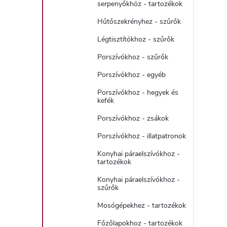
serpenyőkhöz - tartozékok
Hűtőszekrényhez - szűrők
Légtisztítókhoz - szűrők
Porszívókhoz - szűrők
Porszívókhoz - egyéb
Porszívókhoz - hegyek és
kefék
Porszívókhoz - zsákok
Porszívókhoz - illatpatronok
Konyhai páraelszívókhoz -
tartozékok
Konyhai páraelszívókhoz -
szűrők
Mosógépekhez - tartozékok
Főzőlapokhoz - tartozékok