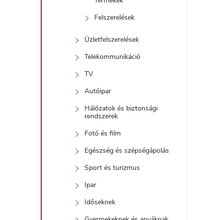
Termékek
Felszerelések
Üzletfelszerelések
Telekommunikáció
TV
Autóipar
Hálózatok és biztonsági
rendszerek
Fotó és film
Egészség és szépségápolás
Sport és turizmus
Ipar
Időseknek
Gyermekeknek és anyáknak