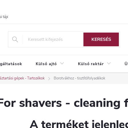
i tájékoztató
KERESÉS
lgáltatások
Külső ajtó
Külső raktár
Ü
ztartási gépek - Tartozékok
Borotvákhoz - tisztítófolyadékok
For shavers - cleaning f
A terméket jelenleg