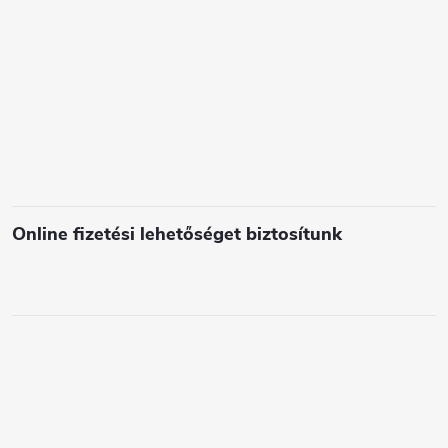
e
l
e
m
e
i
Online fizetési lehetőséget biztosítunk