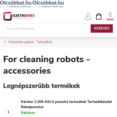
Ugrás
KOSÁR
a
fő
KERESÉS
tartalomhoz
Háztartási gépek - Tartozékok
For cleaning robots -
accessories
Legnépszerűbb termékek
Kärcher 2.269-641.0 porszívó tartozékok Tartozékkészlet
Robotporszívó
Raktáron