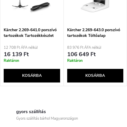
é
m
k
é
e
Kärcher 2.269-641.0 porszívó
Kärcher 2.269-643.0 porszívó
tartozékok Tartozékkészlet
tartozékok Töltőalap
k
Robotporszívó
Robotporszívó
k
12 708 Ft ÁFA nélkül
83 976 Ft ÁFA nélkül
e
16 139 Ft
106 649 Ft
r
Raktáron
Raktáron
k
e
KOSÁRBA
KOSÁRBA
l
n
i
L
d
s
i
gyors szállítás
e
Gyors szállítás bárhol Magyarországon
t
s