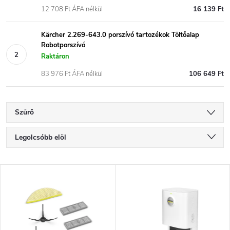
12 708 Ft ÁFA nélkül
16 139 Ft
Kärcher 2.269-643.0 porszívó tartozékok Töltőalap
Robotporszívó
Raktáron
83 976 Ft ÁFA nélkül
106 649 Ft
Szűrő
T
Legolcsóbb elöl
e
Legdrágább
T
Legnépszerűbb termékek
r
e
ABC szerint
m
r