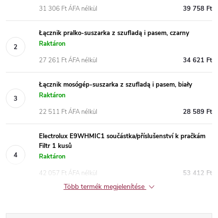
31 306 Ft ÁFA nélkül
39 758 Ft
Łącznik pralko-suszarka z szufladą i pasem, czarny
Raktáron
27 261 Ft ÁFA nélkül
34 621 Ft
Łącznik mosógép-suszarka z szufladą i pasem, biały
Raktáron
22 511 Ft ÁFA nélkül
28 589 Ft
Electrolux E9WHMIC1 součástka/příslušenství k pračkám
Filtr 1 kusů
Raktáron
42 057 Ft ÁFA nélkül
53 412 Ft
Több termék megjelenítése