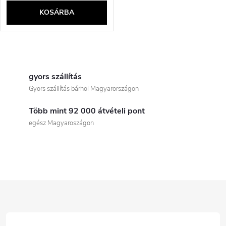
KOSÁRBA
L
i
gyors szállítás
Gyors szállítás bárhol Magyarországon
s
Több mint 92 000 átvételi pont
t
egész Magyaroszágon
a
i
r
L
á
á
n