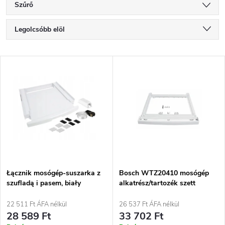
Szűrő
T
Legolcsóbb elöl
e
Legdrágább
T
Legnépszerűbb termékek
r
e
ABC szerint
m
r
é
m
k
é
e
Łącznik mosógép-suszarka z
Bosch WTZ20410 mosógép
szufladą i pasem, biały
alkatrész/tartozék szett
k
k
22 511 Ft ÁFA nélkül
26 537 Ft ÁFA nélkül
e
28 589 Ft
33 702 Ft