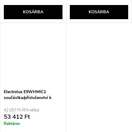
KOSÁRBA
KOSÁRBA
Electrolux E9WHMIC1
součástka/příslušenství k
pračkám Filtr 1 kusů
42 057 Ft ÁFA nélkül
53 412 Ft
Raktáron