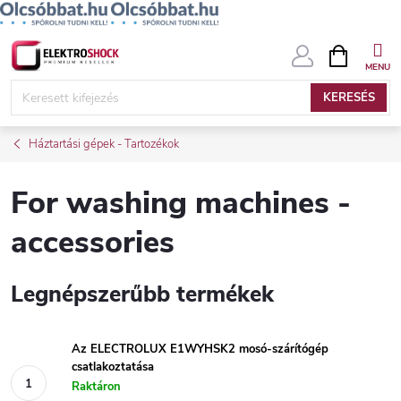
Ugrás
KOSÁR
a
fő
KERESÉS
tartalomhoz
Háztartási gépek - Tartozékok
For washing machines -
accessories
Legnépszerűbb termékek
Az ELECTROLUX E1WYHSK2 mosó-szárítógép
csatlakoztatása
Raktáron