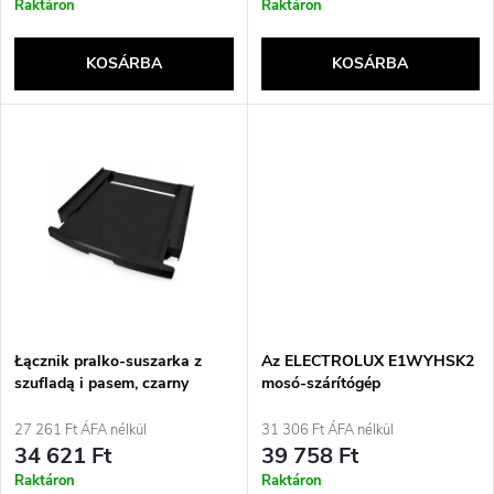
r
Raktáron
Raktáron
k
e
KOSÁRBA
KOSÁRBA
l
n
i
d
s
e
t
z
á
é
j
Łącznik pralko-suszarka z
Az ELECTROLUX E1WYHSK2
s
szufladą i pasem, czarny
mosó-szárítógép
csatlakoztatása
a
27 261 Ft ÁFA nélkül
31 306 Ft ÁFA nélkül
e
34 621 Ft
39 758 Ft
Raktáron
Raktáron