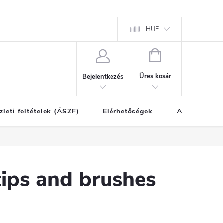
HUF
KOSÁR
Üres kosár
Bejelentkezés
zleti feltételek (ÁSZF)
Elérhetőségek
A vásárlás l
tips and brushes