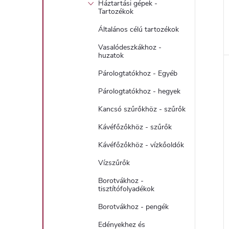
Háztartási gépek -
Tartozékok
Általános célú tartozékok
Vasalódeszkákhoz -
l
huzatok
Párologtatókhoz - Egyéb
i
Párologtatókhoz - hegyek
Kancsó szűrőkhöz - szűrők
Kávéfőzőkhöz - szűrők
Kávéfőzőkhöz - vízkőoldók
Vízszűrők
Borotvákhoz -
j
tisztítófolyadékok
Borotvákhoz - pengék
Edényekhez és