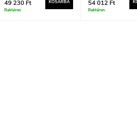
49 230 Ft
KOSÁRBA
54 012 Ft
K
Raktáron
Raktáron
L
s
a
á