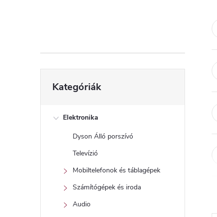
d
a
l
s
Kategóriák
Kategóriák
átugrása
ó
p
Elektronika
Dyson Álló porszívó
a
Televízió
n
Mobiltelefonok és táblagépek
Számítógépek és iroda
e
Audio