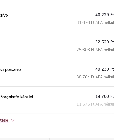
40 229 Ft
zívó
31 676 Ft ÁFA nélkül
32 520 Ft
25 606 Ft ÁFA nélkül
49 230 Ft
zi porszívó
38 764 Ft ÁFA nélkül
14 700 Ft
 Forgókefe készlet
11 575 Ft ÁFA nélkül
ítése