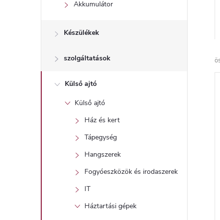
l
Akkumulátor
Készülékek
szolgáltatások
ö
Külső ajtó
Külső ajtó
Ház és kert
Tápegység
Hangszerek
Fogyóeszközök és irodaszerek
IT
Háztartási gépek