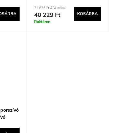
porszívó
31 676 Ft ÁFA nélkül
OSÁRBA
40 229 Ft
KOSÁRBA
Raktáron
porszívó
ívó