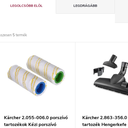
T
LEGOLCSÓBB ELÖL
LEGDRÁGÁBB
e
r
sszesen
5
termék
m
T
é
e
k
r
e
m
k
é
r
k
Kärcher 2.055-006.0 porszívó
Kärcher 2.863-356.0 
tartozékok Kézi porszívó
tartozék Hengerkefe