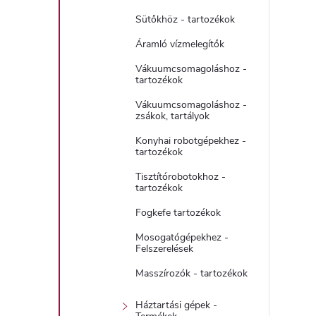
Sütőkhöz - tartozékok
Áramló vízmelegítők
í
Vákuumcsomagoláshoz -
tartozékok
t
Vákuumcsomagoláshoz -
zsákok, tartályok
Konyhai robotgépekhez -
tartozékok
Tisztítórobotokhoz -
tartozékok
l
Fogkefe tartozékok
Mosogatógépekhez -
Felszerelések
Masszírozók - tartozékok
Háztartási gépek -