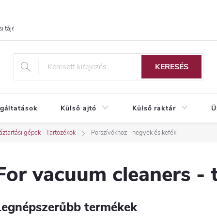
i tájékoztató
KERESÉS
lgáltatások
Külső ajtó
Külső raktár
Ü
ztartási gépek - Tartozékok
Porszívókhoz - hegyek és kefék
For vacuum cleaners - 
Legnépszerűbb termékek