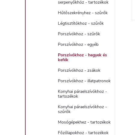
serpenyőkhöz - tartozékok
Hűtőszekrényhez - szűrők
Légtisztítókhoz - szűrők
Porszívókhoz - szűrők
Porszívókhoz - egyéb
i
Porszívókhoz - hegyek és
kefék
Porszívókhoz - zsákok
t
Porszívókhoz - illatpatronok
Konyhai páraelszívókhoz -
tartozékok
i
Konyhai páraelszívókhoz -
r
szűrők
Mosógépekhez - tartozékok
Főzőlapokhoz - tartozékok