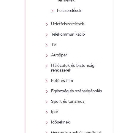
i
Termékek
Felszerelések
Üzletfelszerelések
Telekommunikáció
TV
Autóipar
Hálózatok és biztonsági
rendszerek
Fotó és film
Egészség és szépségápolás
Sport és turizmus
Ipar
Időseknek
Gyermekeknek és anyáknak