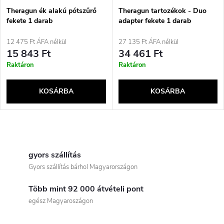
é
e
Theragun ék alakú pótszűrő
Theragun tartozékok - Duo
fekete 1 darab
adapter fekete 1 darab
k
k
12 475 Ft ÁFA nélkül
27 135 Ft ÁFA nélkül
e
15 843 Ft
34 461 Ft
r
Raktáron
Raktáron
k
e
KOSÁRBA
KOSÁRBA
l
n
i
L
d
s
i
gyors szállítás
e
Gyors szállítás bárhol Magyarországon
t
s
z
Több mint 92 000 átvételi pont
t
á
egész Magyaroszágon
é
a