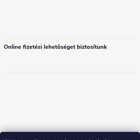
e
m
e
i
Online fizetési lehetőséget biztosítunk