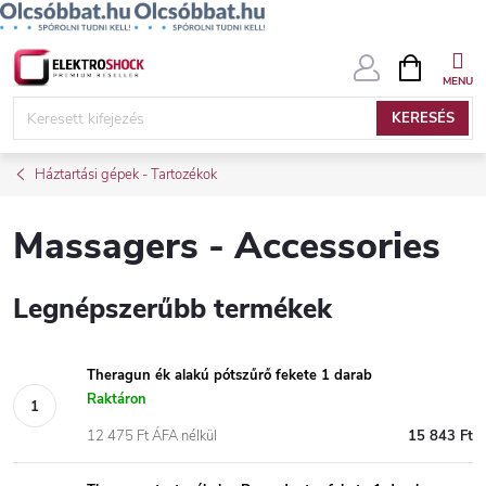
Ugrás
KOSÁR
a
fő
KERESÉS
tartalomhoz
Háztartási gépek - Tartozékok
Massagers - Accessories
Legnépszerűbb termékek
Theragun ék alakú pótszűrő fekete 1 darab
Raktáron
12 475 Ft ÁFA nélkül
15 843 Ft