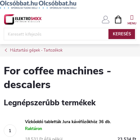
Ugrás
KOSÁR
a
fő
KERESÉS
tartalomhoz
Háztartási gépek - Tartozékok
For coffee machines -
descalers
Legnépszerűbb termékek
Vízkőoldó tabletták Jura kávéfőzőkhöz 36 db.
Raktáron
18 531 Ft ÁFA nélkül
23 534 Ft