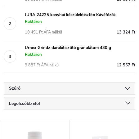
JURA 24225 konyhai készüléktisztító Kávéfőzők
Raktáron
10 491 Ft ÁFA nélkül
13 324 Ft
Urnex Grindz darálótisztító granulátum 430 g
Raktáron
9 887 Ft ÁFA nélkül
12 557 Ft
Szűrő
T
Legolcsóbb elöl
e
Legdrágább
T
Legnépszerűbb termékek
r