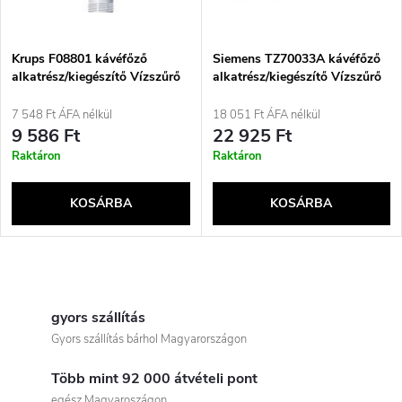
m
k
é
e
Krups F08801 kávéfőző
Siemens TZ70033A kávéfőző
alkatrész/kiegészítő Vízszűrő
alkatrész/kiegészítő Vízszűrő
k
k
7 548 Ft ÁFA nélkül
18 051 Ft ÁFA nélkül
e
9 586 Ft
22 925 Ft
r
Raktáron
Raktáron
k
e
KOSÁRBA
KOSÁRBA
l
n
i
L
d
s
i
gyors szállítás
e
Gyors szállítás bárhol Magyarországon
t
s
z
Több mint 92 000 átvételi pont
t
egész Magyaroszágon