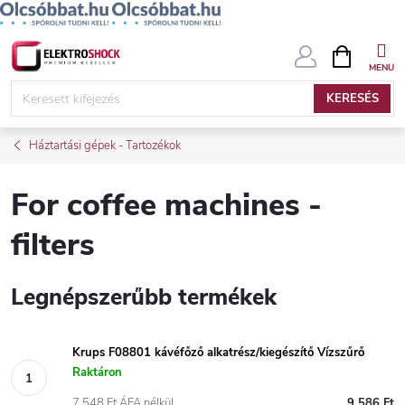
Ugrás
KOSÁR
a
fő
KERESÉS
tartalomhoz
Háztartási gépek - Tartozékok
For coffee machines -
filters
Legnépszerűbb termékek
Krups F08801 kávéfőző alkatrész/kiegészítő Vízszűrő
Raktáron
7 548 Ft ÁFA nélkül
9 586 Ft