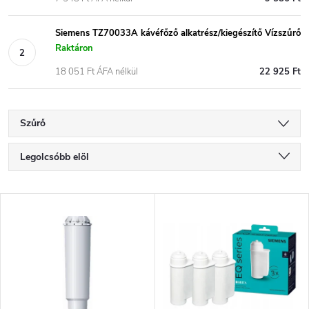
Siemens TZ70033A kávéfőző alkatrész/kiegészítő Vízszűrő
Raktáron
18 051 Ft ÁFA nélkül
22 925 Ft
Szűrő
T
Legolcsóbb elöl
e
Legdrágább
T
Legnépszerűbb termékek
r
e
ABC szerint
m
r
é