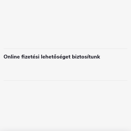
l
e
m
e
i
Online fizetési lehetőséget biztosítunk