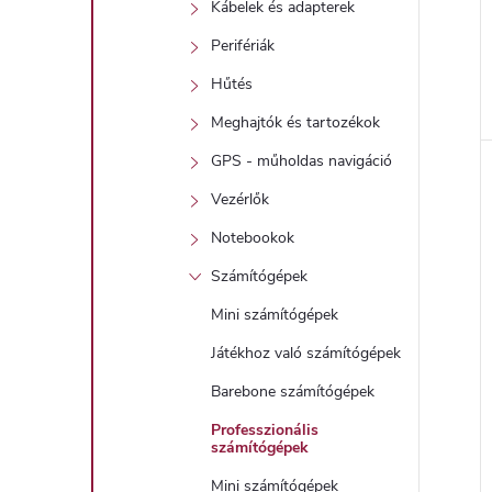
Kábelek és adapterek
Perifériák
Hűtés
Meghajtók és tartozékok
l
GPS - műholdas navigáció
i
Vezérlők
Notebookok
Számítógépek
Mini számítógépek
Játékhoz való számítógépek
Barebone számítógépek
j
Professzionális
számítógépek
Mini számítógépek