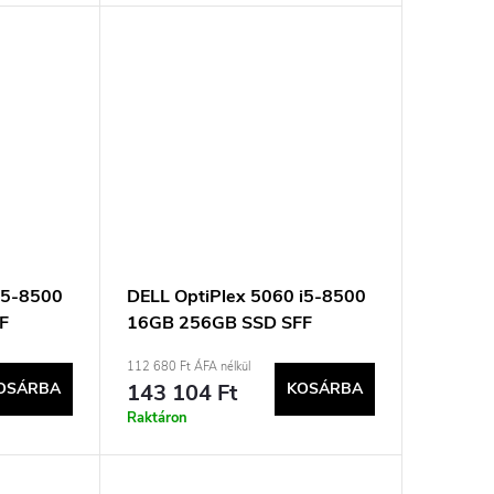
i5-8500
DELL OptiPlex 5060 i5-8500
F
16GB 256GB SSD SFF
Win11pro Használt Használt
112 680 Ft ÁFA nélkül
OSÁRBA
143 104 Ft
KOSÁRBA
Raktáron