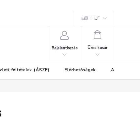
HUF
KOSÁR
Üres kosár
Bejelentkezés
zleti feltételek (ÁSZF)
Elérhetőségek
A vásárlás l
s