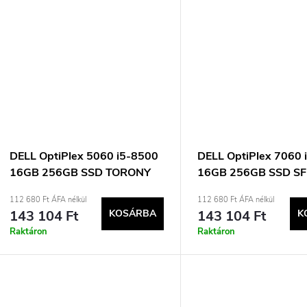
DELL OptiPlex 5060 i5-8500
DELL OptiPlex 7060 
16GB 256GB SSD TORONY
16GB 256GB SSD SF
Win11pro Használt
Win11pro Használt H
112 680 Ft ÁFA nélkül
112 680 Ft ÁFA nélkül
143 104 Ft
KOSÁRBA
143 104 Ft
K
Raktáron
Raktáron