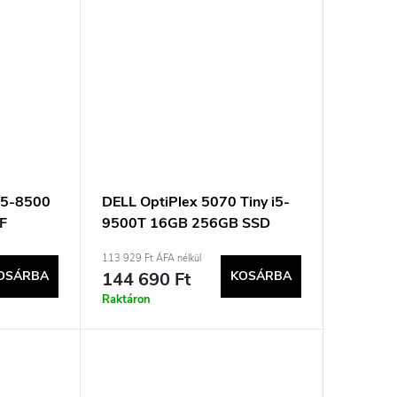
i5-8500
DELL OptiPlex 5070 Tiny i5-
F
9500T 16GB 256GB SSD
asznált
Win11pro Használt
113 929 Ft ÁFA nélkül
OSÁRBA
144 690 Ft
KOSÁRBA
Raktáron