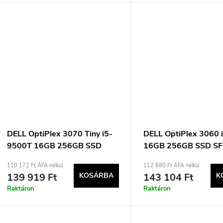
DELL OptiPlex 3070 Tiny i5-
DELL OptiPlex 3060 
9500T 16GB 256GB SSD
16GB 256GB SSD SF
Win11pro Használt
Win11pro Használt
110 172 Ft ÁFA nélkül
112 680 Ft ÁFA nélkül
139 919 Ft
KOSÁRBA
143 104 Ft
K
Raktáron
Raktáron