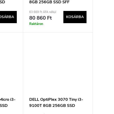
SSD
8GB 256GB SSD SFF
asznált
Win11pro Használt
63 669 Ft ÁFA nélkül
OSÁRBA
80 860 Ft
KOSÁRBA
Raktáron
icro i3-
DELL OptiPlex 3070 Tiny i3-
 SSD
9100T 8GB 256GB SSD
nált
mSFF Win11pro Használt