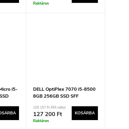
Raktáron
icro i5-
DELL OptiPlex 7070 i5-8500
 SSD
8GB 256GB SSD SFF
Használt
Win11pro Használt
100 157 Ft ÁFA nélkül
OSÁRBA
127 200 Ft
KOSÁRBA
Raktáron