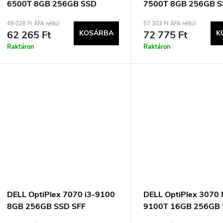
6500T 8GB 256GB SSD
7500T 8GB 256GB 
e
e
mSFF Win10pro Használt
microSFF Win10pro H
49 028 Ft ÁFA nélkül
57 303 Ft ÁFA nélkül
Használt
62 265 Ft
KOSÁRBA
72 775 Ft
K
n
k
Raktáron
Raktáron
d
e
z
s
é
t
s
á
e
DELL OptiPlex 7070 i3-9100
DELL OptiPlex 3070 M
8GB 256GB SSD SFF
9100T 16GB 256GB
a
Win11pro Használt
mSFF Win11pro Hasz