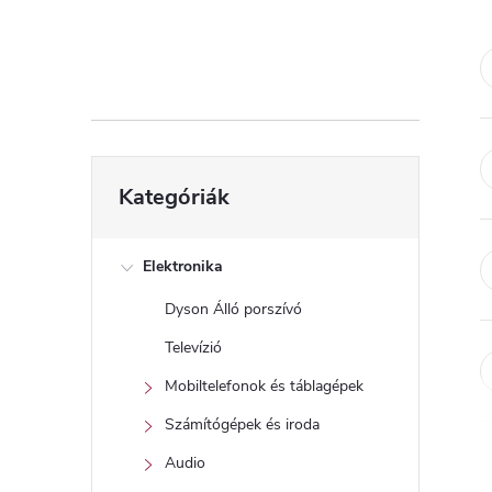
d
a
l
s
Kategóriák
Kategóriák
átugrása
ó
p
Elektronika
Dyson Álló porszívó
a
Televízió
n
Mobiltelefonok és táblagépek
Számítógépek és iroda
e
Audio