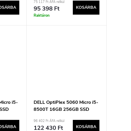
75 117 Ft ÁFA nélkül
OSÁRBA
95 398 Ft
KOSÁRBA
Raktáron
icro i5-
DELL OptiPlex 5060 Micro i5-
 SSD
8500T 16GB 256GB SSD
Használt
micro SFF Win11pro Használt
96 402 Ft ÁFA nélkül
OSÁRBA
122 430 Ft
KOSÁRBA