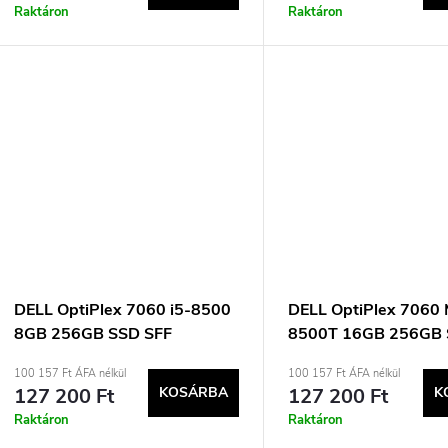
Raktáron
Raktáron
DELL OptiPlex 7060 i5-8500
DELL OptiPlex 7060 M
8GB 256GB SSD SFF
8500T 16GB 256GB
Win11pro Használt Használt
micro SFF Win11pro 
100 157 Ft ÁFA nélkül
100 157 Ft ÁFA nélkül
127 200 Ft
KOSÁRBA
127 200 Ft
K
Raktáron
Raktáron