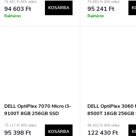
74 491 Ft ÁFA nélkül
74 993 Ft ÁFA nélkül
94 603 Ft
KOSÁRBA
95 241 Ft
K
Raktáron
Raktáron
DELL OptiPlex 7070 Micro i3-
DELL OptiPlex 3060 M
9100T 8GB 256GB SSD
8500T 16GB 256GB
mSFF Win11pro Használt
micro SFF Win11pro 
75 117 Ft ÁFA nélkül
96 402 Ft ÁFA nélkül
95 398 Ft
KOSÁRBA
122 430 Ft
K