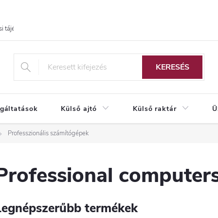
i tájékoztató
KERESÉS
lgáltatások
Külső ajtó
Külső raktár
Ü
Professzionális számítógépek
Professional computer
Legnépszerűbb termékek