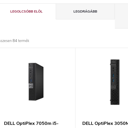
T
LEGOLCSÓBB ELÖL
LEGDRÁGÁBB
e
r
sszesen
84
termék
m
T
é
e
k
r
e
m
k
é
r
k
DELL OptiPlex 7050m i5-
DELL OptiPlex 3050M