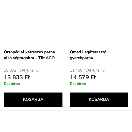
Ortopédiai kétrészes párna
Qmed Légáteresztő
alsó végtagokra - TIMAGO
gyerekpárna
SPACER szürke
10 892 Ft ÁFA nélkül
11 480 Ft ÁFA nélkül
13 833 Ft
14 579 Ft
Raktáron
Raktáron
KOSÁRBA
KOSÁRBA