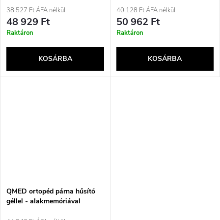
38 527 Ft ÁFA nélkül
40 128 Ft ÁFA nélkül
48 929 Ft
50 962 Ft
Raktáron
Raktáron
KOSÁRBA
KOSÁRBA
QMED ortopéd párna hűsítő
géllel - alakmemóriával
(COMFORT GEL PILLOW)