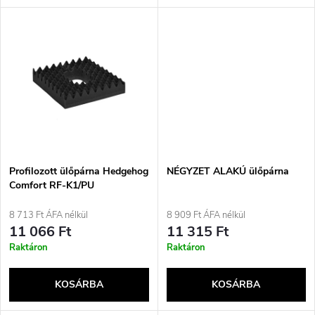
l
n
i
d
s
e
t
z
á
é
j
Profilozott ülőpárna Hedgehog
NÉGYZET ALAKÚ ülőpárna
s
Comfort RF-K1/PU
REHAFUND
a
8 713 Ft ÁFA nélkül
8 909 Ft ÁFA nélkül
e
11 066 Ft
11 315 Ft
Raktáron
Raktáron
KOSÁRBA
KOSÁRBA