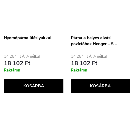
Nyomópárna üléslyukkal
Párna a helyes alvási
pozícióhoz Henger – S –
410181
14 254 Ft ÁFA nélkül
14 254 Ft ÁFA nélkül
18 102 Ft
18 102 Ft
Raktáron
Raktáron
KOSÁRBA
KOSÁRBA