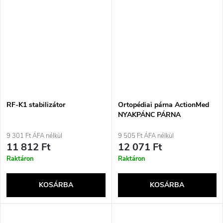
RF-K1 stabilizátor
Ortopédiai párna ActionMed
NYAKPÁNC PÁRNA
9 301 Ft ÁFA nélkül
9 505 Ft ÁFA nélkül
11 812 Ft
12 071 Ft
Raktáron
Raktáron
KOSÁRBA
KOSÁRBA