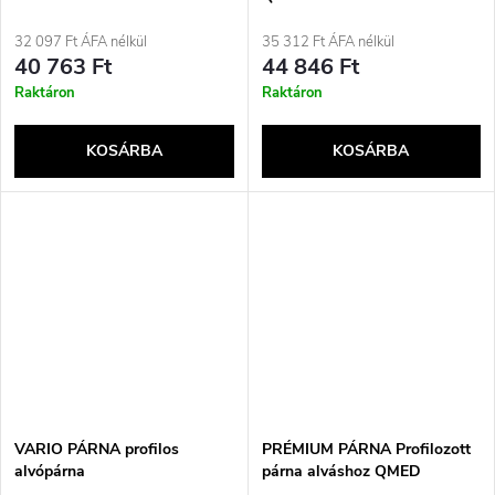
32 097 Ft ÁFA nélkül
35 312 Ft ÁFA nélkül
40 763 Ft
44 846 Ft
Raktáron
Raktáron
KOSÁRBA
KOSÁRBA
VARIO PÁRNA profilos
PRÉMIUM PÁRNA Profilozott
alvópárna
párna alváshoz QMED