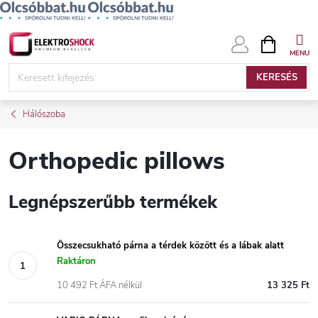
Ugrás
KOSÁR
a
fő
KERESÉS
tartalomhoz
Hálószoba
Orthopedic pillows
Legnépszerűbb termékek
Összecsukható párna a térdek között és a lábak alatt
Raktáron
10 492 Ft ÁFA nélkül
13 325 Ft