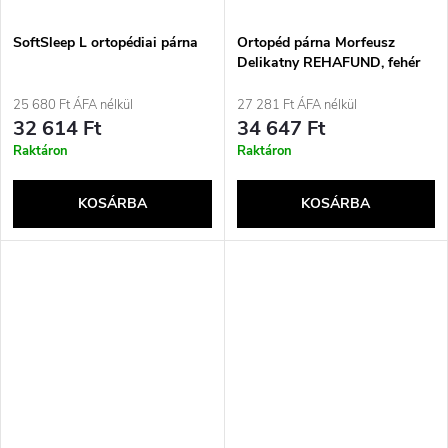
SoftSleep L ortopédiai párna
Ortopéd párna Morfeusz
Delikatny REHAFUND, fehér
25 680 Ft ÁFA nélkül
27 281 Ft ÁFA nélkül
32 614 Ft
34 647 Ft
Raktáron
Raktáron
KOSÁRBA
KOSÁRBA