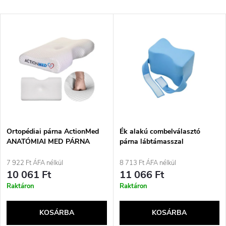
e
Legdrágább
T
Legnépszerűbb termékek
r
e
ABC szerint
m
r
é
m
k
é
e
Ortopédiai párna ActionMed
Ék alakú combelválasztó
ANATÓMIAI MED PÁRNA
párna lábtámasszal
k
k
7 922 Ft ÁFA nélkül
8 713 Ft ÁFA nélkül
e
10 061 Ft
11 066 Ft
r
Raktáron
Raktáron
k
e
KOSÁRBA
KOSÁRBA