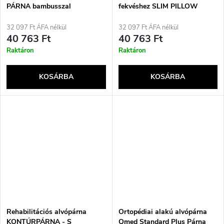
PÁRNA bambusszal
fekvéshez SLIM PILLOW
QMED
32 097 Ft ÁFA nélkül
32 097 Ft ÁFA nélkül
40 763 Ft
40 763 Ft
Raktáron
Raktáron
KOSÁRBA
KOSÁRBA
Rehabilitációs alvópárna
Ortopédiai alakú alvópárna
KONTÚRPÁRNA - S
Qmed Standard Plus Párna