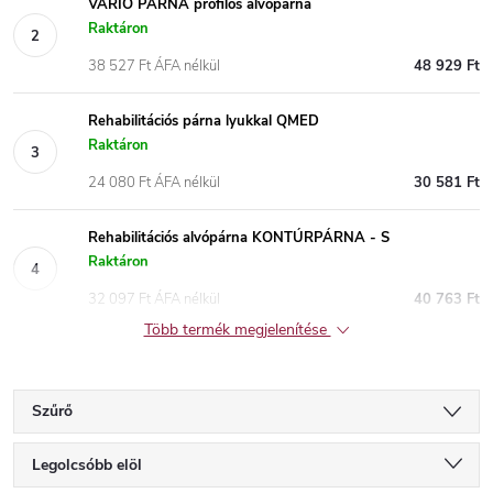
VARIO PÁRNA profilos alvópárna
Raktáron
38 527 Ft ÁFA nélkül
48 929 Ft
Rehabilitációs párna lyukkal QMED
Raktáron
24 080 Ft ÁFA nélkül
30 581 Ft
Rehabilitációs alvópárna KONTÚRPÁRNA - S
Raktáron
32 097 Ft ÁFA nélkül
40 763 Ft
Több termék megjelenítése
Szűrő
T
Legolcsóbb elöl