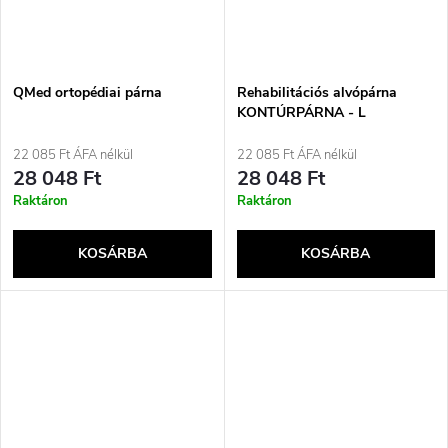
QMed ortopédiai párna
Rehabilitációs alvópárna
KONTÚRPÁRNA - L
22 085 Ft ÁFA nélkül
22 085 Ft ÁFA nélkül
28 048 Ft
28 048 Ft
Raktáron
Raktáron
KOSÁRBA
KOSÁRBA