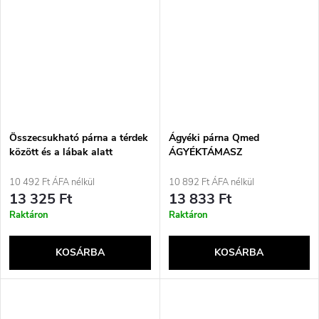
Összecsukható párna a térdek
Ágyéki párna Qmed
között és a lábak alatt
ÁGYÉKTÁMASZ
10 492 Ft ÁFA nélkül
10 892 Ft ÁFA nélkül
13 325 Ft
13 833 Ft
Raktáron
Raktáron
KOSÁRBA
KOSÁRBA