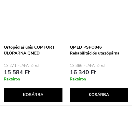
Ortopédiai ülés COMFORT
QMED PSPO046
ÜLŐPÁRNA QMED
Rehabilitációs utazópárna
12 271 Ft ÁFA nélkül
12 866 Ft ÁFA nélkül
15 584 Ft
16 340 Ft
Raktáron
Raktáron
KOSÁRBA
KOSÁRBA