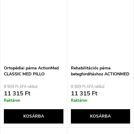
Ortopédiai párna ActionMed
Rehabilitációs párna
CLASSIC MED PILLO
betegfordításhoz ACTIONMED
PR100AM
8 909 Ft ÁFA nélkül
8 909 Ft ÁFA nélkül
11 315 Ft
11 315 Ft
Raktáron
Raktáron
KOSÁRBA
KOSÁRBA