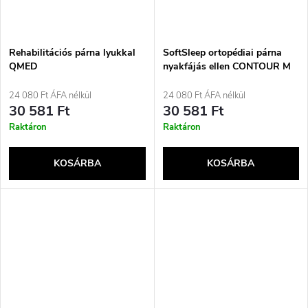
Rehabilitációs párna lyukkal
SoftSleep ortopédiai párna
QMED
nyakfájás ellen CONTOUR M
24 080 Ft ÁFA nélkül
24 080 Ft ÁFA nélkül
30 581 Ft
30 581 Ft
Raktáron
Raktáron
KOSÁRBA
KOSÁRBA