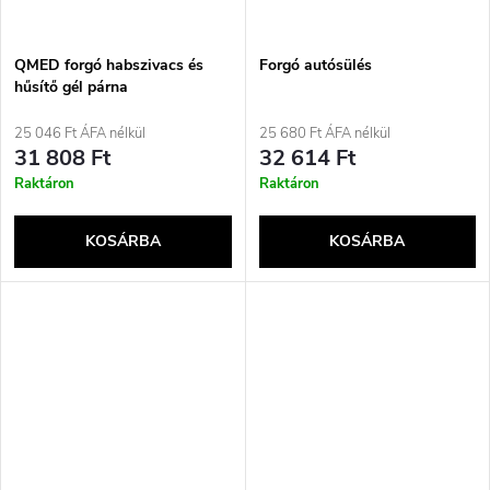
QMED forgó habszivacs és
Forgó autósülés
hűsítő gél párna
25 046 Ft ÁFA nélkül
25 680 Ft ÁFA nélkül
31 808 Ft
32 614 Ft
Raktáron
Raktáron
KOSÁRBA
KOSÁRBA