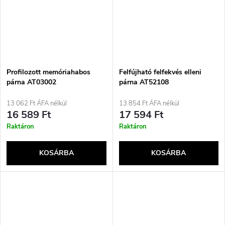
Profilozott memóriahabos
Felfújható felfekvés elleni
párna AT03002
párna AT52108
13 062 Ft ÁFA nélkül
13 854 Ft ÁFA nélkül
16 589 Ft
17 594 Ft
Raktáron
Raktáron
KOSÁRBA
KOSÁRBA