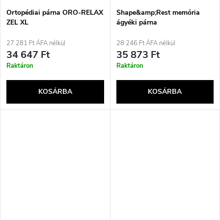
Ortopédiai párna ORO-RELAX
Shape&amp;Rest memória
ZEL XL
ágyéki párna
27 281 Ft ÁFA nélkül
28 246 Ft ÁFA nélkül
34 647 Ft
35 873 Ft
Raktáron
Raktáron
KOSÁRBA
KOSÁRBA