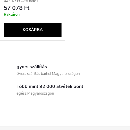
44 943 Ft ÁFA nélkül
57 078 Ft
Raktáron
KOSÁRBA
L
i
gyors szállítás
Gyors szállítás bárhol Magyarországon
s
Több mint 92 000 átvételi pont
t
egész Magyaroszágon
a
i
r