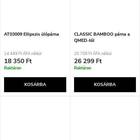
AT03009 Ellipszis ülőpárna
CLASSIC BAMBOO párna a
QMED-től
14 449 Ft ÁFA nélkül
20 708 Ft ÁFA nélkül
18 350 Ft
26 299 Ft
Raktáron
Raktáron
KOSÁRBA
KOSÁRBA