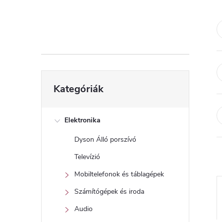
d
a
l
s
Kategóriák
Kategóriák
átugrása
ó
p
Elektronika
Dyson Álló porszívó
a
Televízió
n
Mobiltelefonok és táblagépek
Számítógépek és iroda
e
Audio