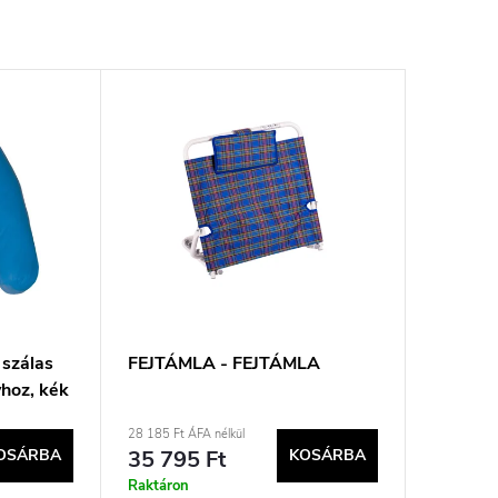
 szálas
FEJTÁMLA - FEJTÁMLA
yhoz, kék
28 185 Ft ÁFA nélkül
OSÁRBA
35 795 Ft
KOSÁRBA
Raktáron