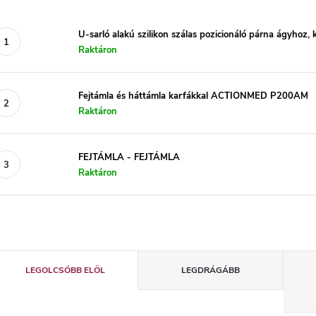
U-sarló alakú szilikon szálas pozicionáló párna ágyhoz, 
Raktáron
Fejtámla és háttámla karfákkal ACTIONMED P200AM
Raktáron
FEJTÁMLA - FEJTÁMLA
Raktáron
T
LEGOLCSÓBB ELÖL
LEGDRÁGÁBB
e