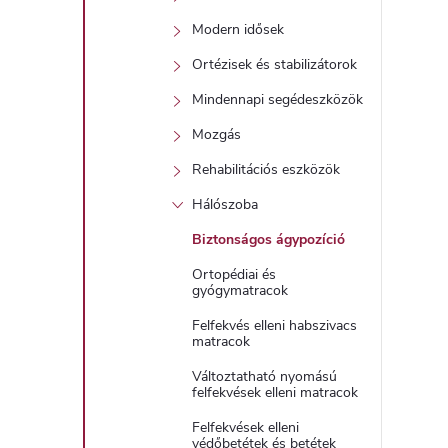
Modern idősek
í
Ortézisek és stabilizátorok
t
Mindennapi segédeszközök
Mozgás
Rehabilitációs eszközök
Hálószoba
l
Biztonságos ágypozíció
Ortopédiai és
gyógymatracok
Felfekvés elleni habszivacs
matracok
Változtatható nyomású
felfekvések elleni matracok
i
Felfekvések elleni
védőbetétek és betétek