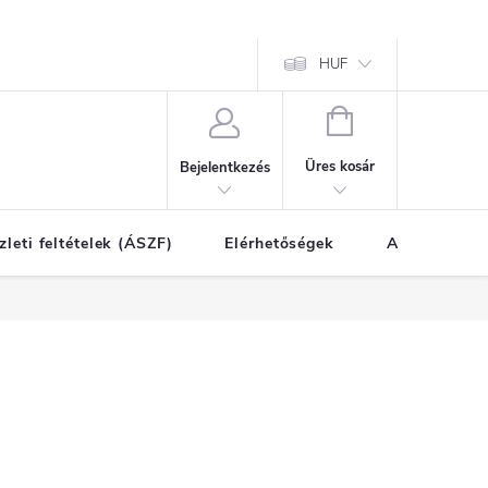
HUF
KOSÁR
Üres kosár
Bejelentkezés
zleti feltételek (ÁSZF)
Elérhetőségek
A vásárlás l