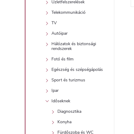
Üzletfelszerelések
l
Telekommunikáció
i
TV
Autóipar
i
Hálózatok és biztonsági
rendszerek
Fotó és film
t
Egészség és szépségápolás
Sport és turizmus
j
i
Ipar
r
Időseknek
Diagnosztika
Konyha
Fürdőszoba és WC