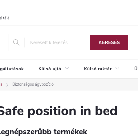
i tájékoztató
KERESÉS
lgáltatások
Külső ajtó
Külső raktár
Ü
ba
Biztonságos ágypozíció
Safe position in bed
Legnépszerűbb termékek