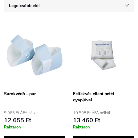
T
Legolcsóbb elöl
e
Legdrágább
T
Legnépszerűbb termékek
r
e
ABC szerint
m
r
é
m
k
é
e
Sarokvédő - pár
Felfekvés elleni betét
gyapjúval
k
k
9 965 Ft ÁFA nélkül
10 598 Ft ÁFA nélkül
e
12 655 Ft
13 460 Ft
r
Raktáron
Raktáron
k