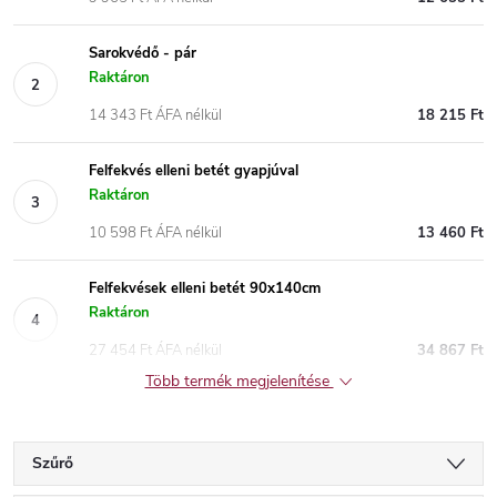
Sarokvédő - pár
Raktáron
14 343 Ft ÁFA nélkül
18 215 Ft
Felfekvés elleni betét gyapjúval
Raktáron
10 598 Ft ÁFA nélkül
13 460 Ft
Felfekvések elleni betét 90x140cm
Raktáron
27 454 Ft ÁFA nélkül
34 867 Ft
Több termék megjelenítése
Szűrő