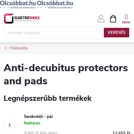
Ugrás
KOSÁR
a
fő
KERESÉS
tartalomhoz
Hálószoba
Anti-decubitus protectors
and pads
Legnépszerűbb termékek
Sarokvédő - pár
Raktáron
9 965 Ft ÁFA nélkül
12 655 Ft