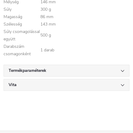
Mélység
146 mm
Súly
300 g
Magasság
86 mm
Szélesség
143 mm
Súly csomagolással
500 g
együtt
Darabszám
1 darab
csomagonként
Termékparaméterek
Vita