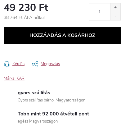
49 230 Ft
38 764 Ft ÁFA nélkül
Egységár:
HOZZÁADÁS A KOSÁRHOZ
Kérdés
Megosztás
Márka:
KAR
gyors szállítás
Gyors szállítás bárhol Magyarországon
Több mint 92 000 átvételi pont
egész Magyaroszágon