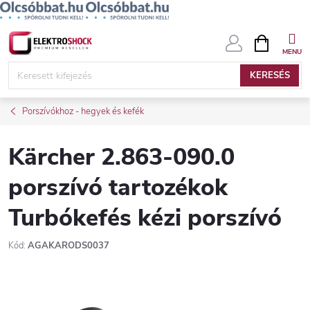
Ugrás
KOSÁR
a
fő
KERESÉS
tartalomhoz
Porszívókhoz - hegyek és kefék
Kärcher 2.863-090.0
porszívó tartozékok
Turbókefés kézi porszívó
Kód:
AGAKARODS0037