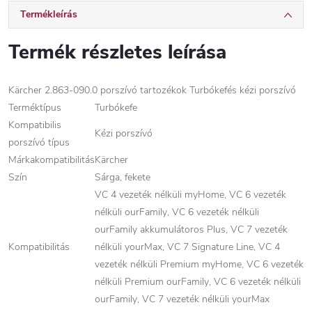
Termékleírás
Termék részletes leírása
Kärcher 2.863-090.0 porszívó tartozékok Turbókefés kézi porszívó
Terméktípus
Turbókefe
Kompatibilis
Kézi porszívó
porszívó típus
Márkakompatibilitás
Kärcher
Szín
Sárga, fekete
VC 4 vezeték nélküli myHome, VC 6 vezeték
nélküli ourFamily, VC 6 vezeték nélküli
ourFamily akkumulátoros Plus, VC 7 vezeték
Kompatibilitás
nélküli yourMax, VC 7 Signature Line, VC 4
vezeték nélküli Premium myHome, VC 6 vezeték
nélküli Premium ourFamily, VC 6 vezeték nélküli
ourFamily, VC 7 vezeték nélküli yourMax