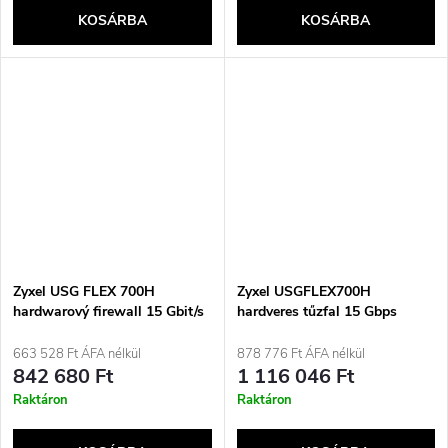
KOSÁRBA
KOSÁRBA
Zyxel USG FLEX 700H
Zyxel USGFLEX700H
hardwarový firewall 15 Gbit/s
hardveres tűzfal 15 Gbps
663 528 Ft ÁFA nélkül
878 776 Ft ÁFA nélkül
842 680 Ft
1 116 046 Ft
Raktáron
Raktáron