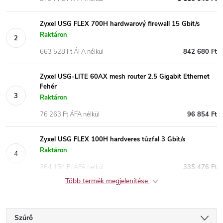
Zyxel USG FLEX 700H hardwarový firewall 15 Gbit/s
Raktáron
663 528 Ft ÁFA nélkül
842 680 Ft
Zyxel USG-LITE 60AX mesh router 2.5 Gigabit Ethernet
Fehér
Raktáron
76 263 Ft ÁFA nélkül
96 854 Ft
Zyxel USG FLEX 100H hardveres tűzfal 3 Gbit/s
Raktáron
264 154 Ft ÁFA nélkül
335 476 Ft
Több termék megjelenítése
Szűrő