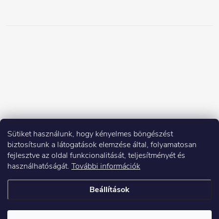
Sütiket használunk, hogy kényelmes böngészést
biztosítsunk a látogatások elemzése által, folyamatosan
fejlesztve az oldal funkcionalitását, teljesítményét és
használhatóságát.
További információk
Beállítások
Copyright 2026
Elektroshock.hu
. Minden jog fenntartva.