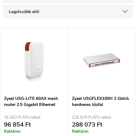
T
Legolcsóbb elöl
e
Legdrágább
T
Legnépszerűbb termékek
r
e
ABC szerint
m
r
é
m
k
é
e
Zyxel USG-LITE 60AX mesh
Zyxel USGFLEX100H 3 Gbit/s
router 2.5 Gigabit Ethernet
hardveres tűzfal
k
Fehér
k
76 263 Ft ÁFA nélkül
226 829 Ft ÁFA nélkül
e
96 854 Ft
288 073 Ft
r
Raktáron
Raktáron