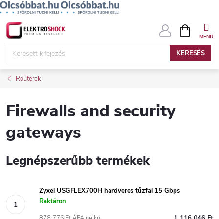
Ugrás
KOSÁR
a
fő
KERESÉS
tartalomhoz
Routerek
Firewalls and security
gateways
Legnépszerűbb termékek
Zyxel USGFLEX700H hardveres tűzfal 15 Gbps
Raktáron
878 776 Ft ÁFA nélkül
1 116 046 Ft