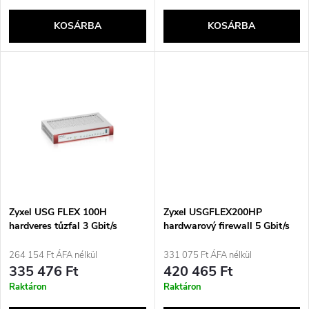
k
e
KOSÁRBA
KOSÁRBA
l
n
i
d
s
e
t
z
á
é
j
Zyxel USG FLEX 100H
Zyxel USGFLEX200HP
s
hardveres tűzfal 3 Gbit/s
hardwarový firewall 5 Gbit/s
a
264 154 Ft ÁFA nélkül
331 075 Ft ÁFA nélkül
e
335 476 Ft
420 465 Ft
Raktáron
Raktáron