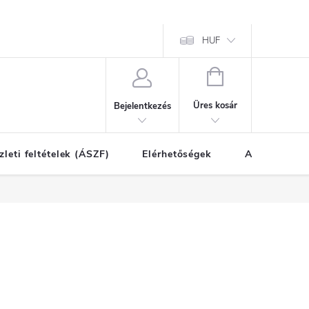
HUF
KOSÁR
Üres kosár
Bejelentkezés
zleti feltételek (ÁSZF)
Elérhetőségek
A vásárlás l