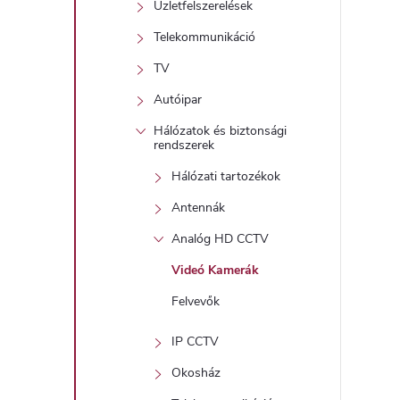
Üzletfelszerelések
t
Telekommunikáció
TV
j
Autóipar
i
Hálózatok és biztonsági
r
rendszerek
Hálózati tartozékok
Antennák
Analóg HD CCTV
Videó Kamerák
í
Felvevők
t
IP CCTV
Okosház