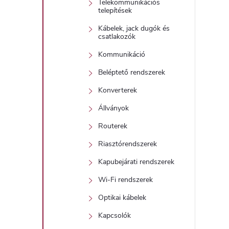
Telekommunikációs
telepítések
Kábelek, jack dugók és
l
csatlakozók
Kommunikáció
Beléptető rendszerek
Konverterek
Állványok
i
Routerek
Riasztórendszerek
Kapubejárati rendszerek
Wi-Fi rendszerek
Optikai kábelek
Kapcsolók