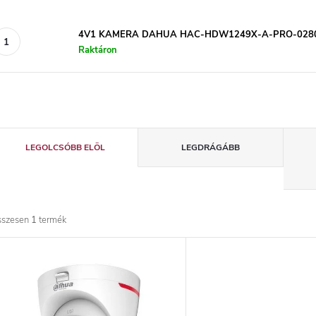
4V1 KAMERA DAHUA HAC-HDW1249X-A-PRO-028
Raktáron
T
LEGOLCSÓBB ELÖL
LEGDRÁGÁBB
e
r
sszesen
1
termék
m
T
é
e