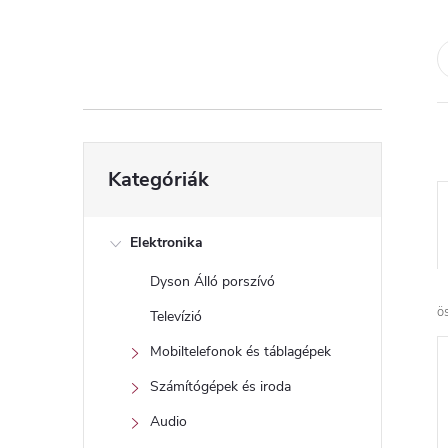
d
a
l
s
Kategóriák
Kategóriák
átugrása
ó
p
Elektronika
Dyson Álló porszívó
a
ö
Televízió
n
Mobiltelefonok és táblagépek
Számítógépek és iroda
e
Audio