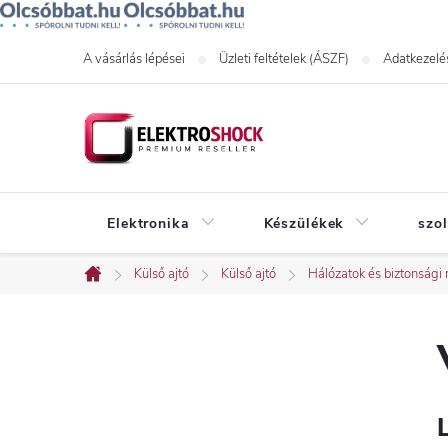
Ugrás
A vásárlás lépései
Üzleti feltételek (ÁSZF)
Adatkezelés
a
fő
tartalomhoz
Elektronika
Készülékek
szo
Külső ajtó
Külső ajtó
Hálózatok és biztonsági 
Kezdőlap
O
l