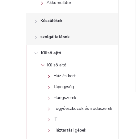
l
Akkumulátor
Készülékek
szolgáltatások
Külső ajtó
Külső ajtó
Ház és kert
Tápegység
l
Hangszerek
i
Fogyóeszközök és irodaszerek
IT
i
Háztartási gépek