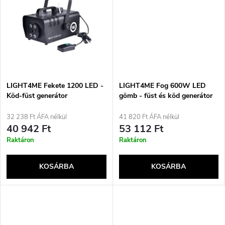
d
s
e
t
z
á
é
j
LIGHT4ME Fekete 1200 LED -
LIGHT4ME Fog 600W LED
s
Köd-füst generátor
gömb - füst és köd generátor
füst háttérvilágítással +
a
diszkógömb
32 238 Ft ÁFA nélkül
41 820 Ft ÁFA nélkül
e
40 942 Ft
53 112 Ft
Raktáron
Raktáron
KOSÁRBA
KOSÁRBA