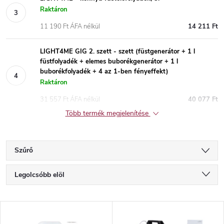
Raktáron
11 190 Ft ÁFA nélkül
14 211 Ft
LIGHT4ME GIG 2. szett - szett (füstgenerátor + 1 l
füstfolyadék + elemes buborékgenerátor + 1 l
buborékfolyadék + 4 az 1-ben fényeffekt)
Raktáron
31 557 Ft ÁFA nélkül
40 077 Ft
Több termék megjelenítése
Szűrő
T
Legolcsóbb elöl
e
Legdrágább
T
Legnépszerűbb termékek