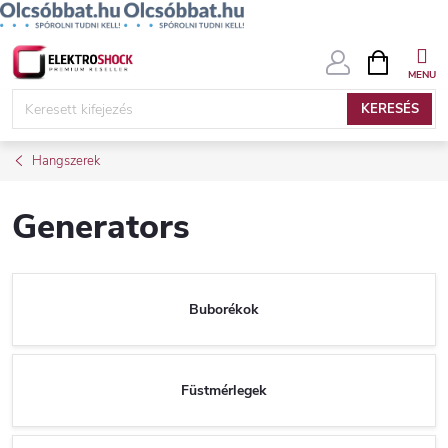
Ugrás
KOSÁR
a
fő
KERESÉS
tartalomhoz
Hangszerek
Generators
Buborékok
Füstmérlegek