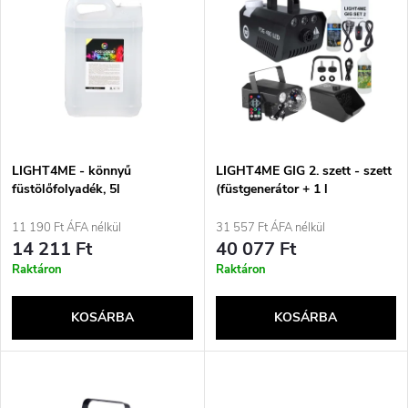
r
e
ABC szerint
m
r
é
m
k
é
e
LIGHT4ME - könnyű
LIGHT4ME GIG 2. szett - szett
füstölőfolyadék, 5l
(füstgenerátor + 1 l
k
füstfolyadék + elemes
k
buborékgenerátor + 1 l
11 190 Ft ÁFA nélkül
31 557 Ft ÁFA nélkül
e
buborékfolyadék + 4 az 1-ben
14 211 Ft
40 077 Ft
r
fényeffekt)
Raktáron
Raktáron
k
e
KOSÁRBA
KOSÁRBA
l
n
i