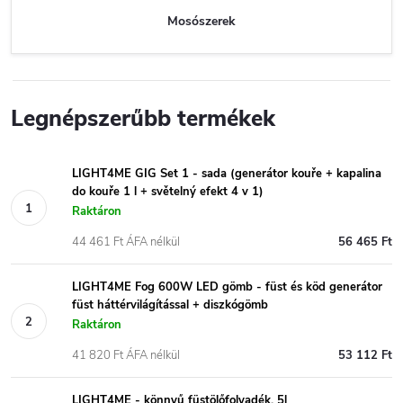
Mosószerek
Legnépszerűbb termékek
LIGHT4ME GIG Set 1 - sada (generátor kouře + kapalina
do kouře 1 l + světelný efekt 4 v 1)
Raktáron
44 461 Ft ÁFA nélkül
56 465 Ft
LIGHT4ME Fog 600W LED gömb - füst és köd generátor
füst háttérvilágítással + diszkógömb
Raktáron
41 820 Ft ÁFA nélkül
53 112 Ft
LIGHT4ME - könnyű füstölőfolyadék, 5l