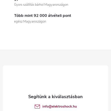
i
Gyors szállítás bárhol Magyarországon
s
Több mint 92 000 átvételi pont
t
egész Magyaroszágon
a
i
r
L
á
á
n
b
y
í
l
t
é
info
@
elektroshock.hu
á