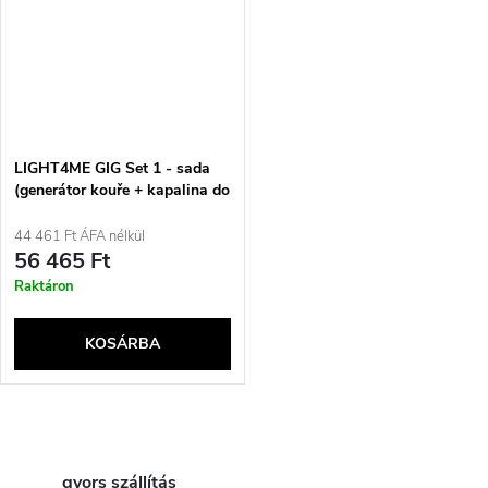
LIGHT4ME GIG Set 1 - sada
(generátor kouře + kapalina do
kouře 1 l + světelný efekt 4 v
1)
44 461 Ft ÁFA nélkül
56 465 Ft
Raktáron
KOSÁRBA
L
gyors szállítás