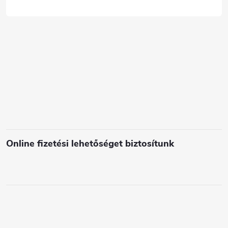
c
s
e
l
e
m
e
i
Online fizetési lehetőséget biztosítunk