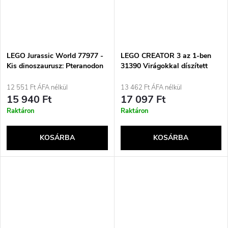
LEGO Jurassic World 77977 -
LEGO CREATOR 3 az 1-ben
Kis dinoszaurusz: Pteranodon
31390 Virágokkal díszített
festmény
12 551 Ft ÁFA nélkül
13 462 Ft ÁFA nélkül
15 940 Ft
17 097 Ft
Raktáron
Raktáron
KOSÁRBA
KOSÁRBA