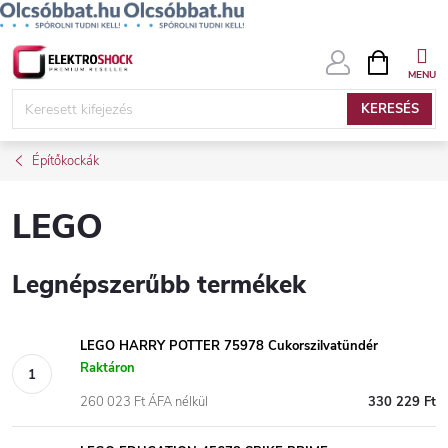
Ugrás
KOSÁR
a
fő
KERESÉS
tartalomhoz
Építőkockák
LEGO
Legnépszerűbb termékek
LEGO HARRY POTTER 75978 Cukorszilvatündér
Raktáron
260 023 Ft ÁFA nélkül
330 229 Ft