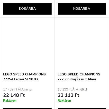
KOSÁRBA
KOSÁRBA
LEGO SPEED CHAMPIONS
LEGO SPEED CHAMPIONS
77254 Ferrari SF90 XX
77256 Stroj času z filmu
Stradale sportkocsi
Návrat do budoucnosti
17 439 Ft ÁFA nélkül
18 199 Ft ÁFA nélkül
22 148 Ft
23 113 Ft
Raktáron
Raktáron