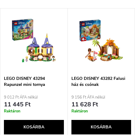
e
Legdrágább
T
Legnépszerűbb termékek
r
e
ABC szerint
m
r
é
m
k
é
e
LEGO DISNEY 43294
LEGO DISNEY 43282 Falusi
Rapunzel mini tornya
ház és csónak
k
k
9 012 Ft ÁFA nélkül
9 156 Ft ÁFA nélkül
e
11 445 Ft
11 628 Ft
r
Raktáron
Raktáron
k
e
KOSÁRBA
KOSÁRBA