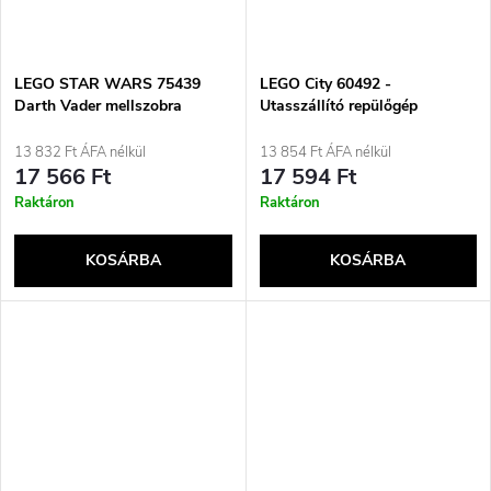
LEGO STAR WARS 75439
LEGO City 60492 -
Darth Vader mellszobra
Utasszállító repülőgép
13 832 Ft ÁFA nélkül
13 854 Ft ÁFA nélkül
17 566 Ft
17 594 Ft
Raktáron
Raktáron
KOSÁRBA
KOSÁRBA