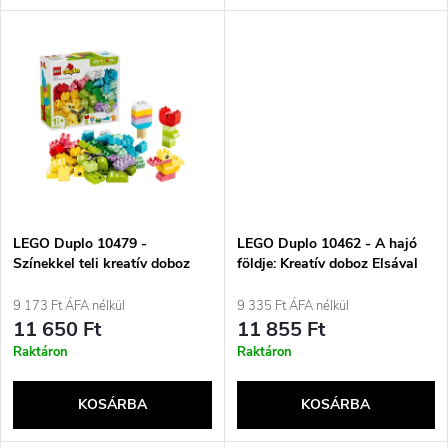
l
n
i
d
s
e
t
z
á
é
j
LEGO Duplo 10479 -
LEGO Duplo 10462 - A hajó
s
Színekkel teli kreatív doboz
földje: Kreatív doboz Elsával
és Olaffal
a
9 173 Ft ÁFA nélkül
9 335 Ft ÁFA nélkül
e
11 650 Ft
11 855 Ft
Raktáron
Raktáron
KOSÁRBA
KOSÁRBA