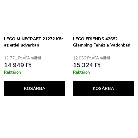
LEGO MINECRAFT 21272 Kör
LEGO FRIENDS 42682
az erdei udvarban
Glamping Faház a Vadonban
11 771 Ft ÁFA nélkül
12 066 Ft ÁFA nélkül
14 949 Ft
15 324 Ft
Raktáron
Raktáron
KOSÁRBA
KOSÁRBA