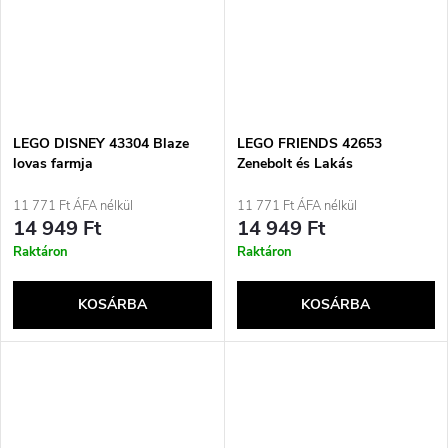
LEGO DISNEY 43304 Blaze
LEGO FRIENDS 42653
lovas farmja
Zenebolt és Lakás
11 771 Ft ÁFA nélkül
11 771 Ft ÁFA nélkül
14 949 Ft
14 949 Ft
Raktáron
Raktáron
KOSÁRBA
KOSÁRBA