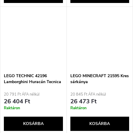
LEGO TECHNIC 42196
LEGO MINECRAFT 21595 Kres
Lamborghini Huracán Tecnica
sárkánya
Orange
20 791 Ft ÁFA nélkül
20 845 Ft ÁFA nélkül
26 404 Ft
26 473 Ft
Raktáron
Raktáron
KOSÁRBA
KOSÁRBA