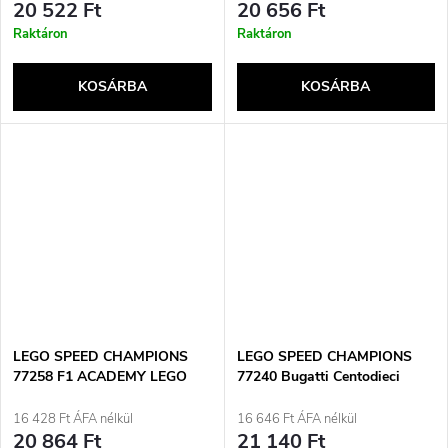
20 522 Ft
20 656 Ft
Raktáron
Raktáron
KOSÁRBA
KOSÁRBA
LEGO SPEED CHAMPIONS
LEGO SPEED CHAMPIONS
77258 F1 ACADEMY LEGO
77240 Bugatti Centodieci
versenyautó
hiper sportautó
16 428 Ft ÁFA nélkül
16 646 Ft ÁFA nélkül
20 864 Ft
21 140 Ft