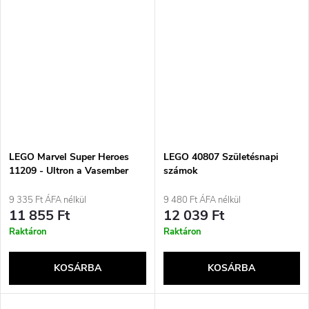
LEGO Marvel Super Heroes
LEGO 40807 Születésnapi
11209 - Ultron a Vasember
számok
ellen
9 335 Ft ÁFA nélkül
9 480 Ft ÁFA nélkül
11 855 Ft
12 039 Ft
Raktáron
Raktáron
KOSÁRBA
KOSÁRBA