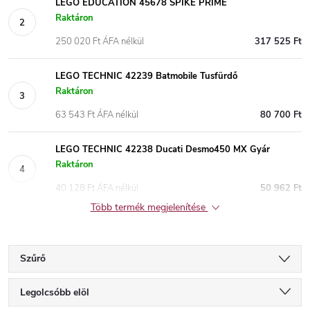
LEGO EDUCATION 45678 SPIKE PRIME
Raktáron
250 020 Ft ÁFA nélkül
317 525 Ft
LEGO TECHNIC 42239 Batmobile Tusfürdő
Raktáron
63 543 Ft ÁFA nélkül
80 700 Ft
LEGO TECHNIC 42238 Ducati Desmo450 MX Gyár
Raktáron
40 128 Ft ÁFA nélkül
50 962 Ft
Több termék megjelenítése
Szűrő
T
Legolcsóbb elöl