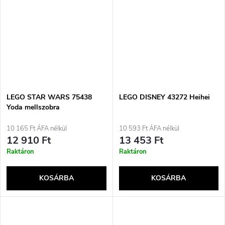
LEGO STAR WARS 75438
LEGO DISNEY 43272 Heihei
Yoda mellszobra
10 165 Ft ÁFA nélkül
10 593 Ft ÁFA nélkül
12 910 Ft
13 453 Ft
Raktáron
Raktáron
KOSÁRBA
KOSÁRBA