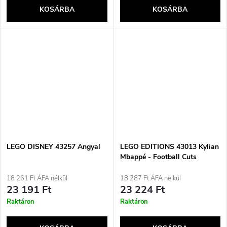
KOSÁRBA
KOSÁRBA
LEGO DISNEY 43257 Angyal
LEGO EDITIONS 43013 Kylian
Mbappé - Football Cuts
18 261 Ft ÁFA nélkül
18 287 Ft ÁFA nélkül
23 191 Ft
23 224 Ft
Raktáron
Raktáron