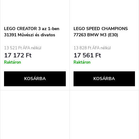
LEGO CREATOR 3 az 1-ben
LEGO SPEED CHAMPIONS
31391 Művészi és divatos
77263 BMW M3 (E30)
táska tárolóval
13 521 Ft ÁFA nélkül
13 828 Ft ÁFA nélkül
17 172 Ft
17 561 Ft
Raktáron
Raktáron
KOSÁRBA
KOSÁRBA