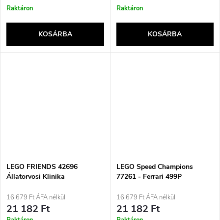
Raktáron
Raktáron
KOSÁRBA
KOSÁRBA
LEGO FRIENDS 42696
LEGO Speed Champions
Állatorvosi Klinika
77261 - Ferrari 499P
16 679 Ft ÁFA nélkül
16 679 Ft ÁFA nélkül
21 182 Ft
21 182 Ft