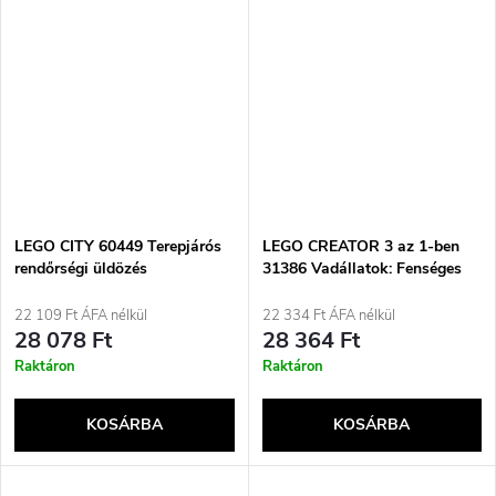
LEGO CITY 60449 Terepjárós
LEGO CREATOR 3 az 1-ben
rendőrségi üldözés
31386 Vadállatok: Fenséges
Oroszlán
22 109 Ft ÁFA nélkül
22 334 Ft ÁFA nélkül
28 078 Ft
28 364 Ft
Raktáron
Raktáron
KOSÁRBA
KOSÁRBA