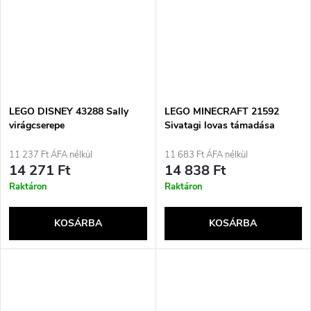
LEGO DISNEY 43288 Sally
LEGO MINECRAFT 21592
virágcserepe
Sivatagi lovas támadása
11 237 Ft ÁFA nélkül
11 683 Ft ÁFA nélkül
14 271 Ft
14 838 Ft
Raktáron
Raktáron
KOSÁRBA
KOSÁRBA