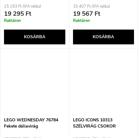
15 193 Ft ÁFA nélkül
15 407 Ft ÁFA nélkül
19 295 Ft
19 567 Ft
Raktáron
Raktáron
KOSÁRBA
KOSÁRBA
LEGO WEDNESDAY 76784
LEGO ICONS 10313
Fekete dáliavirág
SZÉLVIRÁG CSOKOR