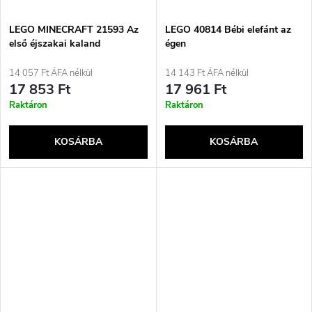
LEGO MINECRAFT 21593 Az
LEGO 40814 Bébi elefánt az
első éjszakai kaland
égen
14 057 Ft ÁFA nélkül
14 143 Ft ÁFA nélkül
17 853 Ft
17 961 Ft
Raktáron
Raktáron
KOSÁRBA
KOSÁRBA