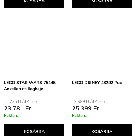
KOSÁRBA
KOSÁRBA
LEGO STAR WARS 75445
LEGO DISNEY 43292 Pua
Anzellan csillaghajó
18 725 Ft ÁFA nélkül
19 999 Ft ÁFA nélkül
23 781 Ft
25 399 Ft
Raktáron
Raktáron
KOSÁRBA
KOSÁRBA