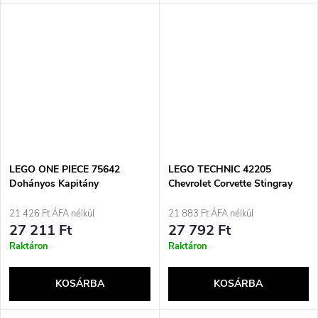
LEGO ONE PIECE 75642
LEGO TECHNIC 42205
Dohányos Kapitány
Chevrolet Corvette Stingray
leszámolása
21 426 Ft ÁFA nélkül
21 883 Ft ÁFA nélkül
27 211 Ft
27 792 Ft
Raktáron
Raktáron
KOSÁRBA
KOSÁRBA