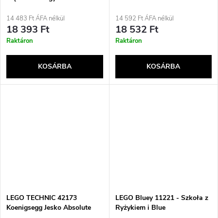
tyrannosaurus szállítására
14 483 Ft ÁFA nélkül
14 592 Ft ÁFA nélkül
18 393 Ft
18 532 Ft
Raktáron
Raktáron
KOSÁRBA
KOSÁRBA
LEGO TECHNIC 42173
LEGO Bluey 11221 - Szkoła z
Koenigsegg Jesko Absolute
Ryżykiem i Blue