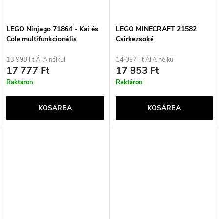
LEGO Ninjago 71864 - Kai és
LEGO MINECRAFT 21582
Cole multifunkcionális
Csirkezsoké
járművei
13 998 Ft ÁFA nélkül
14 057 Ft ÁFA nélkül
17 777 Ft
17 853 Ft
Raktáron
Raktáron
KOSÁRBA
KOSÁRBA