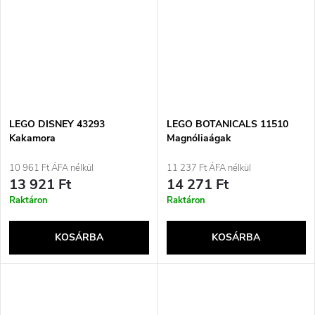
LEGO DISNEY 43293
LEGO BOTANICALS 11510
Kakamora
Magnóliaágak
10 961 Ft ÁFA nélkül
11 237 Ft ÁFA nélkül
13 921 Ft
14 271 Ft
Raktáron
Raktáron
KOSÁRBA
KOSÁRBA