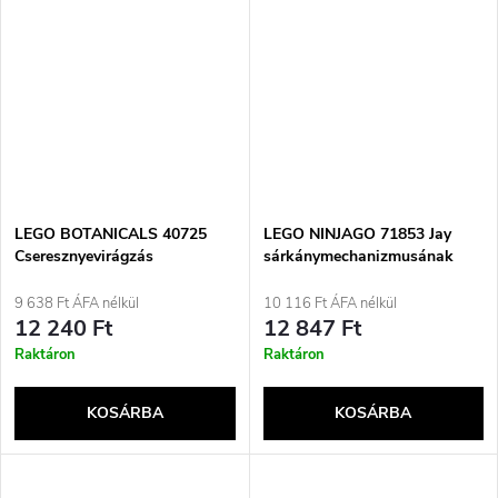
LEGO BOTANICALS 40725
LEGO NINJAGO 71853 Jay
Cseresznyevirágzás
sárkánymechanizmusának
csatája
9 638 Ft ÁFA nélkül
10 116 Ft ÁFA nélkül
12 240 Ft
12 847 Ft
Raktáron
Raktáron
KOSÁRBA
KOSÁRBA