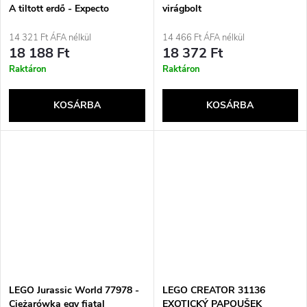
A tiltott erdő - Expecto
virágbolt
Patronum
14 321 Ft ÁFA nélkül
14 466 Ft ÁFA nélkül
18 188 Ft
18 372 Ft
Raktáron
Raktáron
KOSÁRBA
KOSÁRBA
LEGO Jurassic World 77978 -
LEGO CREATOR 31136
Ciężarówka egy fiatal
EXOTICKÝ PAPOUŠEK