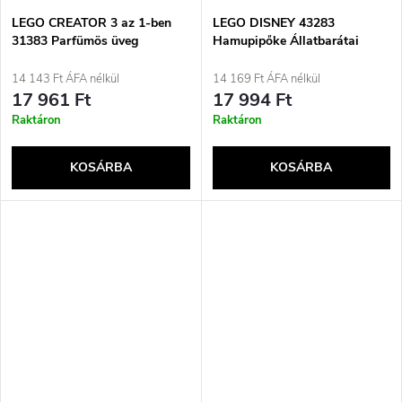
LEGO CREATOR 3 az 1-ben
LEGO DISNEY 43283
31383 Parfümös üveg
Hamupipőke Állatbarátai
virágmintával
Kastélya
14 143 Ft ÁFA nélkül
14 169 Ft ÁFA nélkül
17 961 Ft
17 994 Ft
Raktáron
Raktáron
KOSÁRBA
KOSÁRBA