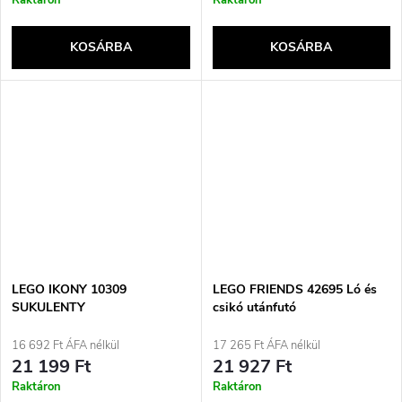
Raktáron
Raktáron
KOSÁRBA
KOSÁRBA
LEGO IKONY 10309
LEGO FRIENDS 42695 Ló és
SUKULENTY
csikó utánfutó
16 692 Ft ÁFA nélkül
17 265 Ft ÁFA nélkül
21 199 Ft
21 927 Ft
Raktáron
Raktáron