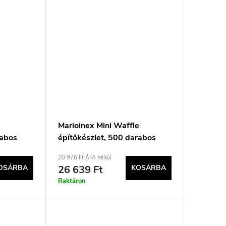
e
Marioinex Mini Waffle
rabos
építőkészlet, 500 darabos
pasztell színekben
20 976 Ft ÁFA nélkül
OSÁRBA
26 639 Ft
KOSÁRBA
Raktáron