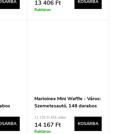
OSÁRBA
13 406 Ft
KOSÁRBA
Raktáron
e
Marioinex Mini Waffle - Város:
rabos
Szemetesautó, 148 darabos
11 155 Ft ÁFA nélkül
OSÁRBA
14 167 Ft
KOSÁRBA
Raktáron