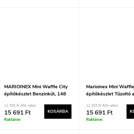
MARIOINEX Mini Waffle City
Marioinex Mini Waffle
építőkészlet Benzinkút, 148
építőkészlet Tűzoltó a
alkatrész
148 darabos
12 355 Ft ÁFA nélkül
12 355 Ft ÁFA nélkül
15 691 Ft
KOSÁRBA
15 691 Ft
K
Raktáron
Raktáron