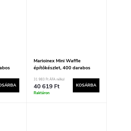
e
Marioinex Mini Waffle
rabos
építőkészlet, 400 darabos
pasztell színekben
31 983 Ft ÁFA nélkül
OSÁRBA
40 619 Ft
KOSÁRBA
Raktáron