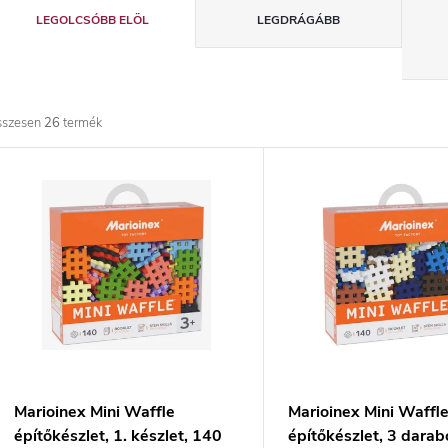
T
LEGOLCSÓBB ELÖL
LEGDRÁGÁBB
e
r
sszesen
26
termék
m
T
é
e
k
r
e
m
k
é
r
k
Marioinex Mini Waffle
Marioinex Mini Waffl
építőkészlet, 1. készlet, 140
építőkészlet, 3 darab