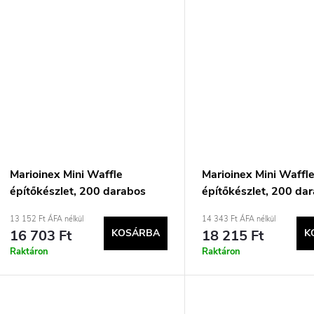
Marioinex Mini Waffle
Marioinex Mini Waffl
építőkészlet, 200 darabos
építőkészlet, 200 da
13 152 Ft ÁFA nélkül
14 343 Ft ÁFA nélkül
16 703 Ft
KOSÁRBA
18 215 Ft
K
Raktáron
Raktáron