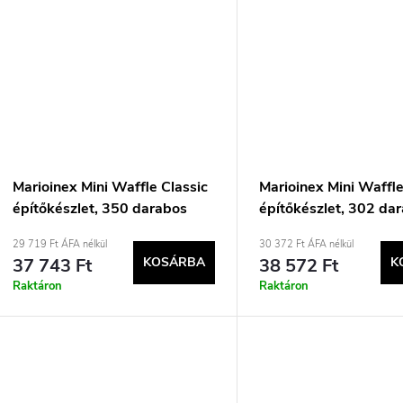
Marioinex Mini Waffle Classic
Marioinex Mini Waffl
építőkészlet, 350 darabos
építőkészlet, 302 da
29 719 Ft ÁFA nélkül
30 372 Ft ÁFA nélkül
37 743 Ft
KOSÁRBA
38 572 Ft
K
Raktáron
Raktáron