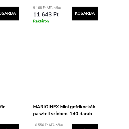
9 168 Ft ÁFA nélkül
OSÁRBA
11 643 Ft
KOSÁRBA
Raktáron
fle
MARIOINEX Mini gofrikockák
pasztell színben, 140 darab
10 556 Ft ÁFA nélkül