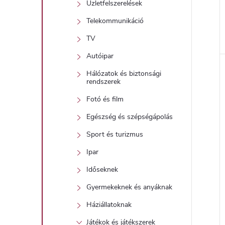
Üzletfelszerelések
Telekommunikáció
TV
l
Autóipar
Hálózatok és biztonsági
i
rendszerek
Fotó és film
Egészség és szépségápolás
Sport és turizmus
Ipar
Időseknek
j
Gyermekeknek és anyáknak
Háziállatoknak
Játékok és játékszerek