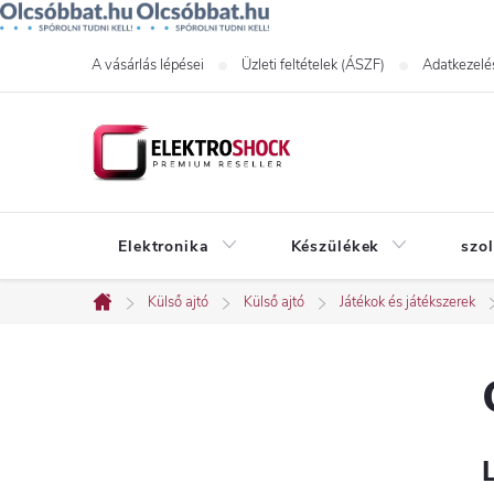
Ugrás
A vásárlás lépései
Üzleti feltételek (ÁSZF)
Adatkezelés
a
fő
tartalomhoz
Elektronika
Készülékek
szo
Külső ajtó
Külső ajtó
Játékok és játékszerek
Kezdőlap
O
l