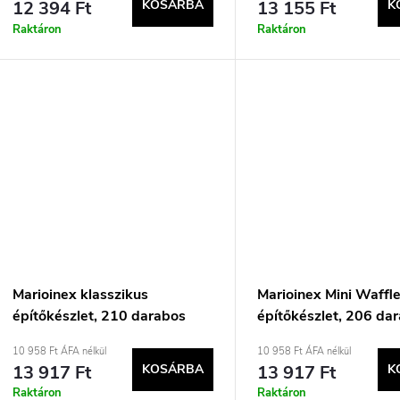
12 394 Ft
KOSÁRBA
13 155 Ft
K
Raktáron
Raktáron
Marioinex klasszikus
Marioinex Mini Waffl
építőkészlet, 210 darabos
építőkészlet, 206 da
10 958 Ft ÁFA nélkül
10 958 Ft ÁFA nélkül
13 917 Ft
KOSÁRBA
13 917 Ft
K
Raktáron
Raktáron