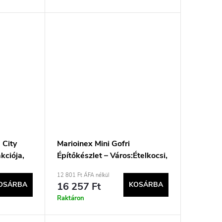
 City
Marioinex Mini Gofri
kciója,
Építőkészlet – Város:Ételkocsi,
148 darabos
12 801 Ft ÁFA nélkül
OSÁRBA
16 257 Ft
KOSÁRBA
Raktáron