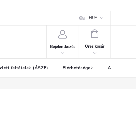
HUF
KOSÁR
Üres kosár
Bejelentkezés
zleti feltételek (ÁSZF)
Elérhetőségek
A vásárlás l