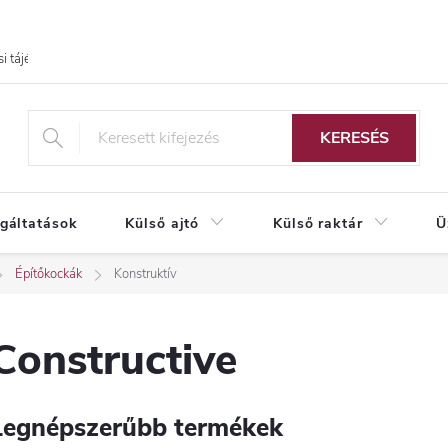
i tájékoztató
KERESÉS
lgáltatások
Külső ajtó
Külső raktár
Ü
Építőkockák
Konstruktív
Constructive
Legnépszerűbb termékek