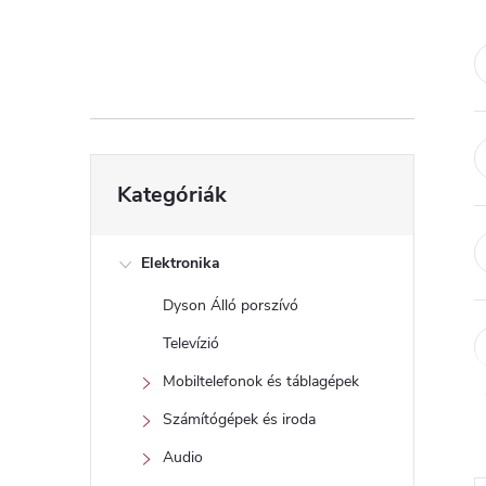
d
a
l
s
Kategóriák
Kategóriák
átugrása
ó
p
Elektronika
Dyson Álló porszívó
a
Televízió
n
Mobiltelefonok és táblagépek
Számítógépek és iroda
e
Audio