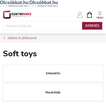
Ugrás
KOSÁR
a
fő
KERESÉS
tartalomhoz
Játékok és játékszerek
Soft toys
Interaktív
Maskóták