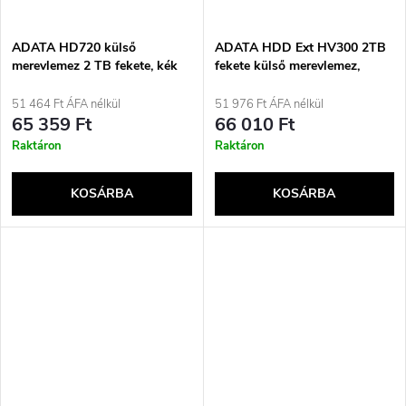
ADATA HD720 külső
ADATA HDD Ext HV300 2TB
merevlemez 2 TB fekete, kék
fekete külső merevlemez,
fekete
51 464 Ft ÁFA nélkül
51 976 Ft ÁFA nélkül
65 359 Ft
66 010 Ft
Raktáron
Raktáron
KOSÁRBA
KOSÁRBA