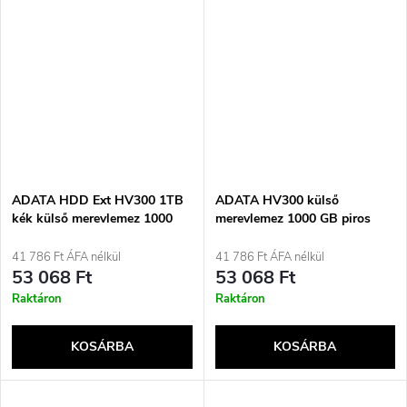
ADATA HDD Ext HV300 1TB
ADATA HV300 külső
kék külső merevlemez 1000
merevlemez 1000 GB piros
GB fekete
41 786 Ft ÁFA nélkül
41 786 Ft ÁFA nélkül
53 068 Ft
53 068 Ft
Raktáron
Raktáron
KOSÁRBA
KOSÁRBA