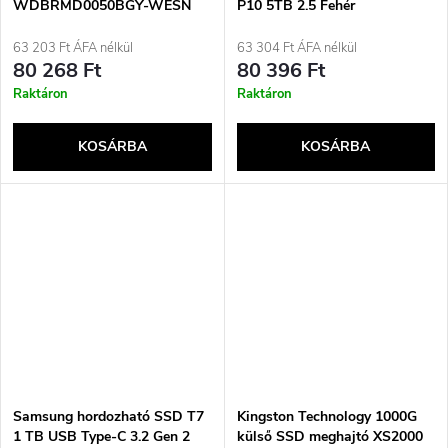
WDBRMD0050BGY-WESN
P10 5TB 2.5 Fehér
külső merevlemez 5 TB 3.2
Gen 1 (3.1 Gen 1)
63 203 Ft ÁFA nélkül
63 304 Ft ÁFA nélkül
80 268 Ft
80 396 Ft
Raktáron
Raktáron
KOSÁRBA
KOSÁRBA
Samsung hordozható SSD T7
Kingston Technology 1000G
1 TB USB Type-C 3.2 Gen 2
külső SSD meghajtó XS2000