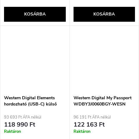
KOSÁRBA
KOSÁRBA
Western Digital Elements
Western Digital My Passport
hordozható (USB-C) külső
WDBY3J0060BGY-WESN
merevlemez 1 TB 2,5&quot;
külső merevlemez 6 TB
USB Type-C 3.2 Gen 1 (3.1
2,5&quot; USB Type C 3.2 Gen
93 693 Ft ÁFA nélkül
96 191 Ft ÁFA nélkül
Gen 1) fekete
1 (3.1 Gen 1) szürke
118 990 Ft
122 163 Ft
Raktáron
Raktáron