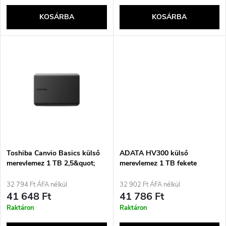
k
e
KOSÁRBA
KOSÁRBA
l
n
i
d
s
e
t
z
á
é
j
Toshiba Canvio Basics külső
ADATA HV300 külső
s
merevlemez 1 TB 2,5&quot;
merevlemez 1 TB fekete
USB Type-A / Micro-USB B
a
2.0/3.2 Gen 1 (3.1 Gen 1)
32 794 Ft ÁFA nélkül
32 902 Ft ÁFA nélkül
e
Fekete
41 648 Ft
41 786 Ft
Raktáron
Raktáron