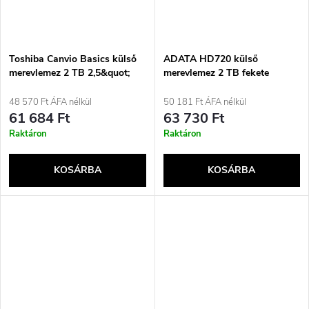
Toshiba Canvio Basics külső
ADATA HD720 külső
merevlemez 2 TB 2,5&quot;
merevlemez 2 TB fekete
USB Type-A / Micro-USB B
2.0/3.2 Gen 1 (3.1 Gen 1)
48 570 Ft ÁFA nélkül
50 181 Ft ÁFA nélkül
Fekete
61 684 Ft
63 730 Ft
Raktáron
Raktáron
KOSÁRBA
KOSÁRBA