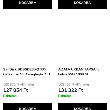
KOSÁRBA
KOSÁRBA
SanDisk SDSSDE30-2T00-
ADATA URBAN TAPSAFE
G26 külső SSD meghajtó 2 TB
külső SSD 1000 GB
USB Type-C 3.2 Gen 2 (3.1
Gen 2) fekete
100 672 Ft ÁFA nélkül
103 403 Ft ÁFA nélkül
127 854 Ft
131 322 Ft
Raktáron
Raktáron
KOSÁRBA
KOSÁRBA