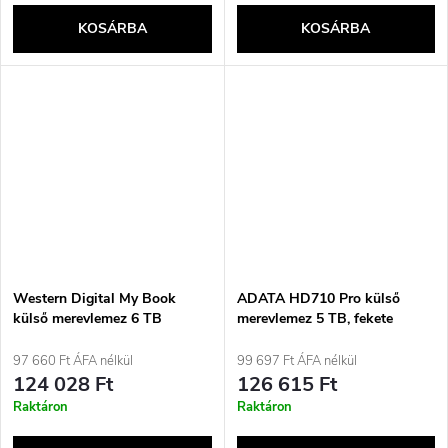
KOSÁRBA
KOSÁRBA
Western Digital My Book
ADATA HD710 Pro külső
külső merevlemez 6 TB
merevlemez 5 TB, fekete
3,5&quot; Micro-USB B 3.2
Gen 1 (3.1 Gen 1) fekete
97 660 Ft ÁFA nélkül
99 697 Ft ÁFA nélkül
124 028 Ft
126 615 Ft
Raktáron
Raktáron