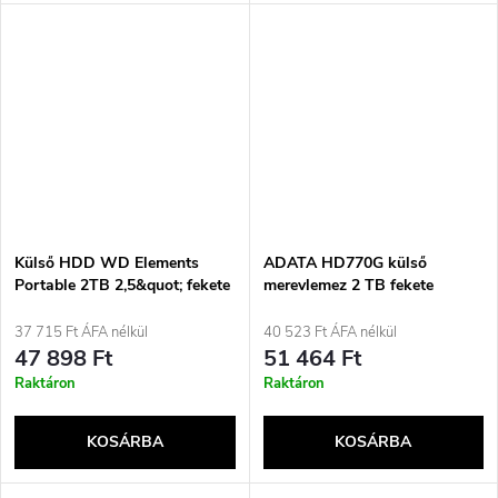
Külső HDD WD Elements
ADATA HD770G külső
Portable 2TB 2,5&quot; fekete
merevlemez 2 TB fekete
37 715 Ft ÁFA nélkül
40 523 Ft ÁFA nélkül
47 898 Ft
51 464 Ft
Raktáron
Raktáron
KOSÁRBA
KOSÁRBA