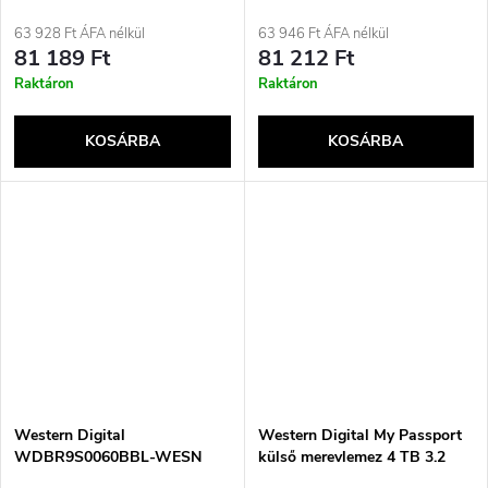
(3.1 Gen 2) szürke
63 928 Ft ÁFA nélkül
63 946 Ft ÁFA nélkül
81 189 Ft
81 212 Ft
Raktáron
Raktáron
KOSÁRBA
KOSÁRBA
Western Digital
Western Digital My Passport
WDBR9S0060BBL-WESN
külső merevlemez 4 TB 3.2
külső merevlemez 6 TB Micro-
Gen 1 (3.1 Gen 1) Piros