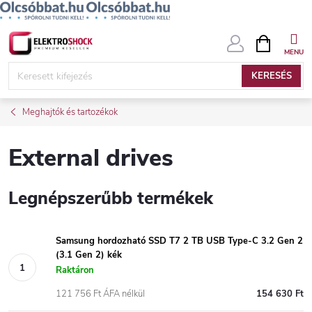
Ugrás
KOSÁR
a
fő
KERESÉS
tartalomhoz
Meghajtók és tartozékok
External drives
Legnépszerűbb termékek
Samsung hordozható SSD T7 2 TB USB Type-C 3.2 Gen 2
(3.1 Gen 2) kék
Raktáron
121 756 Ft ÁFA nélkül
154 630 Ft