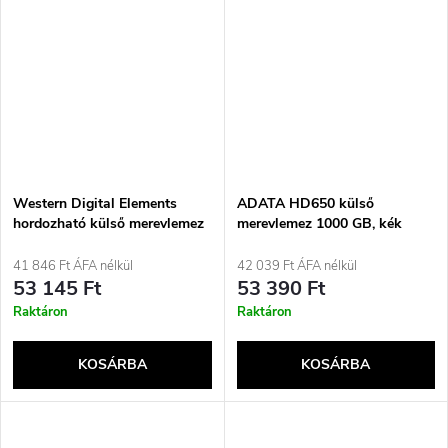
Western Digital Elements
ADATA HD650 külső
hordozható külső merevlemez
merevlemez 1000 GB, kék
1 TB 2,5&quot; Micro-USB B
3.2 Gen 1 (3.1 Gen 1) fekete
41 846 Ft ÁFA nélkül
42 039 Ft ÁFA nélkül
53 145 Ft
53 390 Ft
Raktáron
Raktáron
KOSÁRBA
KOSÁRBA