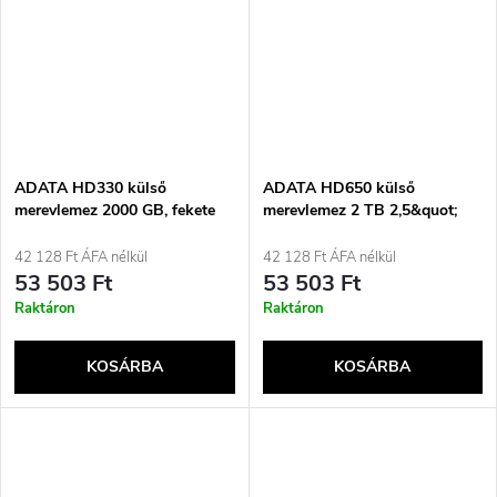
ADATA HD330 külső
ADATA HD650 külső
merevlemez 2000 GB, fekete
merevlemez 2 TB 2,5&quot;
USB Type-A 3.2 Gen 1 (3.1
Gen 1) Fekete
42 128 Ft ÁFA nélkül
42 128 Ft ÁFA nélkül
53 503 Ft
53 503 Ft
Raktáron
Raktáron
KOSÁRBA
KOSÁRBA