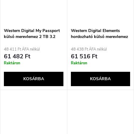
Western Digital My Passport
Western Digital Elements
külső merevlemez 2 TB 3.2
hordozható külső merevlemez
Gen 1 (3.1 Gen 1) fekete
2 TB 5400 rpm 2,5&quot;
Micro-USB B 3.2 Gen 2 (3.1
48 411 Ft ÁFA nélkül
48 438 Ft ÁFA nélkül
Gen 2) fekete
61 482 Ft
61 516 Ft
Raktáron
Raktáron
KOSÁRBA
KOSÁRBA