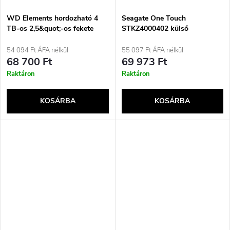
WD Elements hordozható 4
Seagate One Touch
TB-os 2,5&quot;-os fekete
STKZ4000402 külső
külső merevlemez
merevlemez 4 TB 2,5&quot;
Micro-USB B 2.0/3.2 Gen 1
54 094 Ft ÁFA nélkül
55 097 Ft ÁFA nélkül
(3.1 Gen 1) fekete
68 700 Ft
69 973 Ft
Raktáron
Raktáron
KOSÁRBA
KOSÁRBA