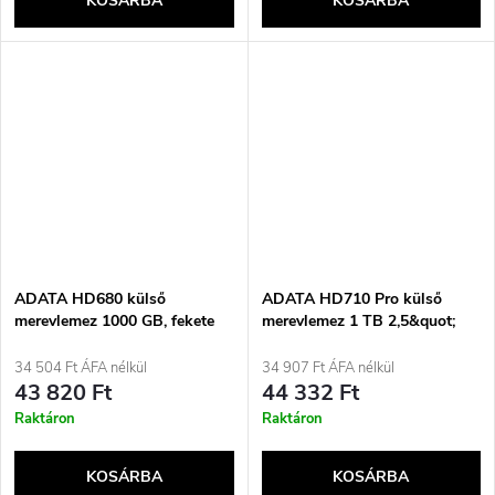
KOSÁRBA
KOSÁRBA
ADATA HD680 külső
ADATA HD710 Pro külső
merevlemez 1000 GB, fekete
merevlemez 1 TB 2,5&quot;
Micro-USB B 3.2 Gen 1 (3.1
Gen 1) Fekete, Sárga
34 504 Ft ÁFA nélkül
34 907 Ft ÁFA nélkül
43 820 Ft
44 332 Ft
Raktáron
Raktáron
KOSÁRBA
KOSÁRBA