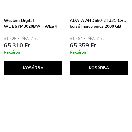
Western Digital
ADATA AHD650-2TU31-CRD
WDBSYM0020BWT-WESN
külső merevlemez 2000 GB
külső merevlemez 2 TB
Kék
2,5&quot; USB Type-A 2.0/3.2
51 425 Ft ÁFA nélkül
51 464 Ft ÁFA nélkül
Gen 1 (3.1 Gen 1) Fehér
65 310 Ft
65 359 Ft
Raktáron
Raktáron
KOSÁRBA
KOSÁRBA