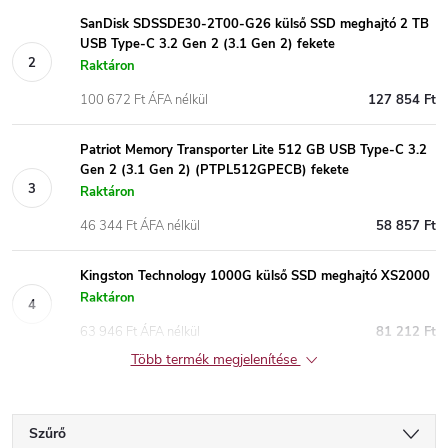
SanDisk SDSSDE30-2T00-G26 külső SSD meghajtó 2 TB
USB Type-C 3.2 Gen 2 (3.1 Gen 2) fekete
Raktáron
100 672 Ft ÁFA nélkül
127 854 Ft
Patriot Memory Transporter Lite 512 GB USB Type-C 3.2
Gen 2 (3.1 Gen 2) (PTPL512GPECB) fekete
Raktáron
46 344 Ft ÁFA nélkül
58 857 Ft
Kingston Technology 1000G külső SSD meghajtó XS2000
Raktáron
63 946 Ft ÁFA nélkül
81 212 Ft
Több termék megjelenítése
Szűrő