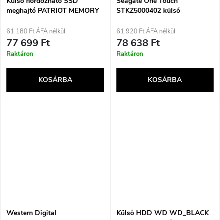
Külső hordozható SSD
Seagate One Touch
meghajtó PATRIOT MEMORY
STKZ5000402 külső
Transporter Lite 1TB USB3.2
merevlemez 5 TB 2,5&quot;
Type-C 1000 MB/s
Micro-USB B 3.2 Gen 1 (3.1
61 180 Ft ÁFA nélkül
61 920 Ft ÁFA nélkül
(PTPL1TBPEC) piros
Gen 1) kék
77 699 Ft
78 638 Ft
Raktáron
Raktáron
KOSÁRBA
KOSÁRBA
Western Digital
Külső HDD WD WD_BLACK