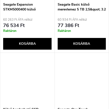
Seagate Expansion
Seagate Basic külső
STKM5000400 külső
merevlemez 5 TB 2,5&quot; 3.2
merevlemez 5 TB 2,5&quot; 3.2
Gen 1 (3.1 Gen 1) ezüst
Gen 1 (3.1 Gen 1) fekete
60 263 Ft ÁFA nélkül
60 934 Ft ÁFA nélkül
76 534 Ft
77 386 Ft
Raktáron
Raktáron
KOSÁRBA
KOSÁRBA