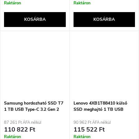
Raktáron
Raktáron
KOSÁRBA
KOSÁRBA
Samsung hordozható SSD T7
Lenovo 4XB1T88410 külső
1 TB USB Type-C 3.2 Gen 2
SSD meghajtó 1 TB USB
(3.1 Gen 2) kék
Type-C 3.2 Gen 2 (3.1 Gen 2)
szürke
87 261 Ft ÁFA nélkül
90 962 Ft ÁFA nélkül
110 822 Ft
115 522 Ft
Raktáron
Raktáron