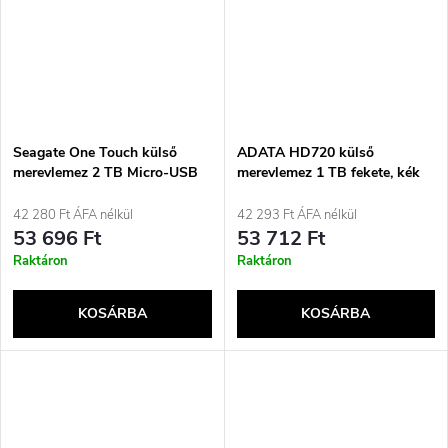
Seagate One Touch külső
ADATA HD720 külső
merevlemez 2 TB Micro-USB
merevlemez 1 TB fekete, kék
B 3.2 Gen 1 (3.1 Gen 1) fekete
42 280 Ft ÁFA nélkül
42 293 Ft ÁFA nélkül
53 696 Ft
53 712 Ft
Raktáron
Raktáron
KOSÁRBA
KOSÁRBA