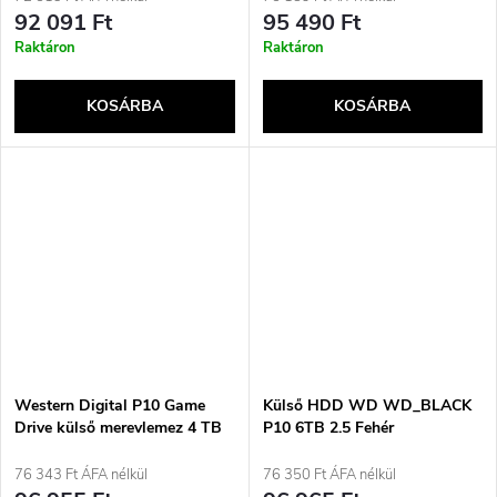
fekete
Gen 1 (3.1 Gen 1) piros
92 091 Ft
95 490 Ft
Raktáron
Raktáron
KOSÁRBA
KOSÁRBA
Western Digital P10 Game
Külső HDD WD WD_BLACK
Drive külső merevlemez 4 TB
P10 6TB 2.5 Fehér
2,5&quot; Micro-USB B 3.2
Gen 1 (3.1 Gen 1) fekete
76 343 Ft ÁFA nélkül
76 350 Ft ÁFA nélkül