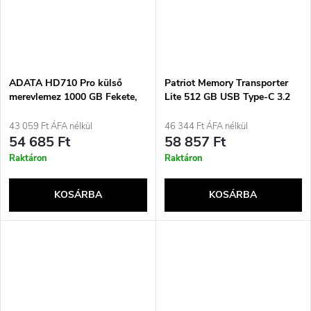
ADATA HD710 Pro külső
Patriot Memory Transporter
merevlemez 1000 GB Fekete,
Lite 512 GB USB Type-C 3.2
Piros
Gen 2 (3.1 Gen 2)
(PTPL512GPECB) fekete
43 059 Ft ÁFA nélkül
46 344 Ft ÁFA nélkül
54 685 Ft
58 857 Ft
Raktáron
Raktáron
KOSÁRBA
KOSÁRBA