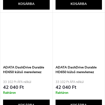
KOSÁRBA
KOSÁRBA
ADATA DashDrive Durable
ADATA DashDrive Durable
HD650 külső merevlemez
HD650 külső merevlemez
1000 GB, fekete
1000 GB, piros
33 102 Ft ÁFA nélkül
33 102 Ft ÁFA nélkül
42 040 Ft
42 040 Ft
Raktáron
Raktáron