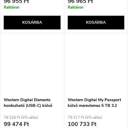
96 955 Ft
96 965 Ft
Raktáron
Raktáron
KOSÁRBA
KOSÁRBA
Western Digital Elements
Western Digital My Passport
hordozható (USB-C) külső
külső merevlemez 5 TB 3.2
merevlemez 1 TB 2,5&quot;
Gen 1 (3.1 Gen 1) fekete
USB Type-C 3.2 Gen 1 (3.1
78 326 Ft ÁFA nélkül
79 317 Ft ÁFA nélkül
Gen 1) fekete
99 474 Ft
100 733 Ft