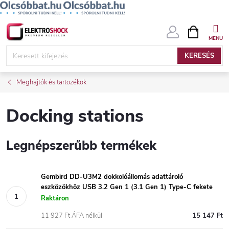
Ugrás
KOSÁR
a
fő
KERESÉS
tartalomhoz
Meghajtók és tartozékok
Docking stations
Legnépszerűbb termékek
Gembird DD-U3M2 dokkolóállomás adattároló
eszközökhöz USB 3.2 Gen 1 (3.1 Gen 1) Type-C fekete
Raktáron
11 927 Ft ÁFA nélkül
15 147 Ft