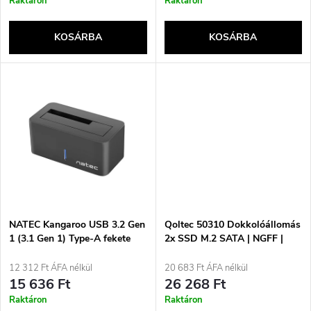
r
Raktáron
Raktáron
k
e
KOSÁRBA
KOSÁRBA
l
n
i
d
s
e
t
z
á
é
j
NATEC Kangaroo USB 3.2 Gen
Qoltec 50310 Dokkolóállomás
s
1 (3.1 Gen 1) Type-A fekete
2x SSD M.2 SATA | NGFF |
USB C típusú
a
12 312 Ft ÁFA nélkül
20 683 Ft ÁFA nélkül
e
15 636 Ft
26 268 Ft
Raktáron
Raktáron