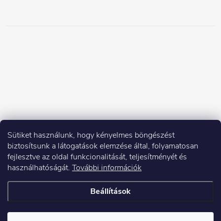
Sütiket használunk, hogy kényelmes böngészést
biztosítsunk a látogatások elemzése által, folyamatosan
fejlesztve az oldal funkcionalitását, teljesítményét és
használhatóságát.
További információk
Beállítások
Copyright 2026
Elektroshock.hu
. Minden jog fenntartva.