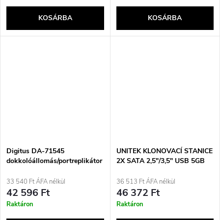
KOSÁRBA
KOSÁRBA
Digitus DA-71545
UNITEK KLONOVACÍ STANICE
dokkolóállomás/portreplikátor
2X SATA 2,5"/3,5" USB 5GB
USB 3.2 Gen 2 (3.1 Gen 2)
Type-C kábel, fekete
33 540 Ft ÁFA nélkül
36 513 Ft ÁFA nélkül
42 596 Ft
46 372 Ft
Raktáron
Raktáron