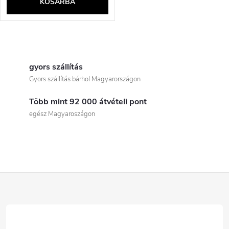
KOSÁRBA
L
i
gyors szállítás
Gyors szállítás bárhol Magyarországon
s
Több mint 92 000 átvételi pont
t
egész Magyaroszágon
a
i
r
L
á
á
n