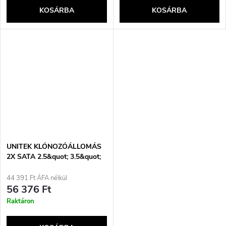
KOSÁRBA
KOSÁRBA
UNITEK KLÓNOZÓÁLLOMÁS
2X SATA 2.5&quot; 3.5&quot;
USBC 10GB
44 391 Ft ÁFA nélkül
56 376 Ft
Raktáron