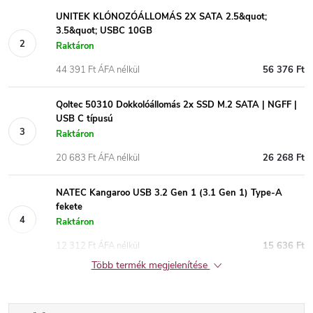
UNITEK KLÓNOZÓÁLLOMÁS 2X SATA 2.5&quot;
3.5&quot; USBC 10GB
Raktáron
44 391 Ft ÁFA nélkül
56 376 Ft
Qoltec 50310 Dokkolóállomás 2x SSD M.2 SATA | NGFF |
USB C típusú
Raktáron
20 683 Ft ÁFA nélkül
26 268 Ft
NATEC Kangaroo USB 3.2 Gen 1 (3.1 Gen 1) Type-A
fekete
Raktáron
12 312 Ft ÁFA nélkül
15 636 Ft
Több termék megjelenítése