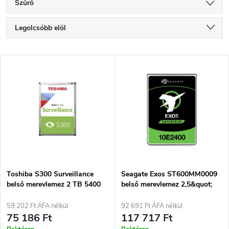
Szűrő
T
Legolcsóbb elöl
e
Legdrágább
T
Legnépszerűbb termékek
r
e
ABC szerint
m
r
é
m
k
é
e
Toshiba S300 Surveillance
Seagate Exos ST600MM0009
belső merevlemez 2 TB 5400
belső merevlemez 2,5&quot;
k
rpm 128 MB 3,5&quot; Serial
600 GB SAS
k
ATA III
59 202 Ft ÁFA nélkül
92 691 Ft ÁFA nélkül
e
75 186 Ft
117 717 Ft