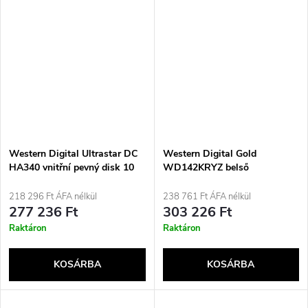
Western Digital Ultrastar DC
Western Digital Gold
HA340 vnitřní pevný disk 10
WD142KRYZ belső
TB 7200 ot/min 512 MB 3.5"
merevlemez 14 TB 7200 rpm
SATA
512 MB 3,5&quot; Serial ATA
218 296 Ft ÁFA nélkül
238 761 Ft ÁFA nélkül
III
277 236 Ft
303 226 Ft
Raktáron
Raktáron
KOSÁRBA
KOSÁRBA