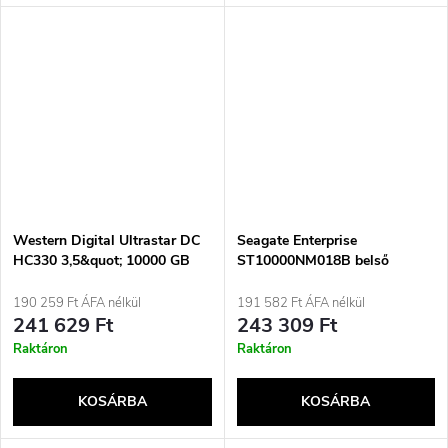
Western Digital Ultrastar DC
Seagate Enterprise
HC330 3,5&quot; 10000 GB
ST10000NM018B belső
SAS merevlemez
merevlemez 10 TB 7200 rpm
256 MB 3,5&quot; SAS
190 259 Ft ÁFA nélkül
191 582 Ft ÁFA nélkül
241 629 Ft
243 309 Ft
Raktáron
Raktáron
KOSÁRBA
KOSÁRBA