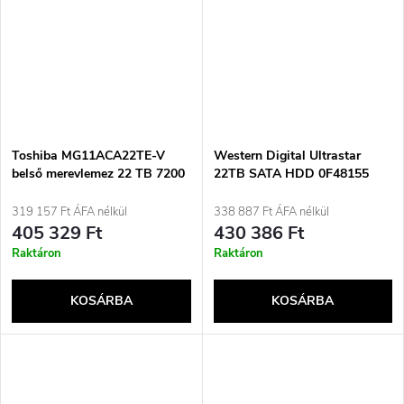
Toshiba MG11ACA22TE-V
Western Digital Ultrastar
belső merevlemez 22 TB 7200
22TB SATA HDD 0F48155
rpm 1024 MB 3,5&quot; Serial
ATA III
319 157 Ft ÁFA nélkül
338 887 Ft ÁFA nélkül
405 329 Ft
430 386 Ft
Raktáron
Raktáron
KOSÁRBA
KOSÁRBA