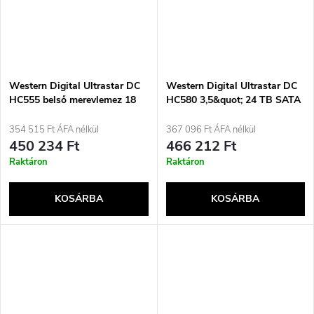
Western Digital Ultrastar DC
Western Digital Ultrastar DC
HC555 belső merevlemez 18
HC580 3,5&quot; 24 TB SATA
TB 7200 rpm 512 MB
merevlemez
3,5&quot; SAS3
354 515 Ft ÁFA nélkül
367 096 Ft ÁFA nélkül
450 234 Ft
466 212 Ft
Raktáron
Raktáron
KOSÁRBA
KOSÁRBA