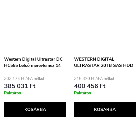
Western Digital Ultrastar DC
WESTERN DIGITAL
HC555 belső merevlemez 14
ULTRASTAR 20TB SAS HDD
TB 7200 rpm 512 MB
0F38652
3,5&quot; SAS3
303 174 Ft ÁFA nélkül
315 320 Ft ÁFA nélkül
385 031 Ft
400 456 Ft
Raktáron
Raktáron
KOSÁRBA
KOSÁRBA