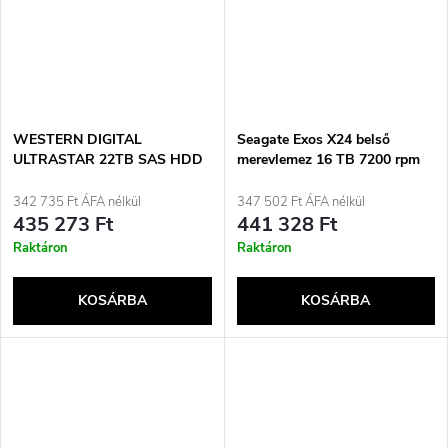
WESTERN DIGITAL
Seagate Exos X24 belső
ULTRASTAR 22TB SAS HDD
merevlemez 16 TB 7200 rpm
0F48052
512 MB 3,5&quot; SAS
342 735 Ft ÁFA nélkül
347 502 Ft ÁFA nélkül
435 273 Ft
441 328 Ft
Raktáron
Raktáron
KOSÁRBA
KOSÁRBA