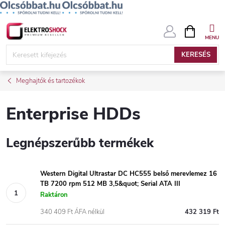
Ugrás
KOSÁR
a
fő
KERESÉS
tartalomhoz
Meghajtók és tartozékok
Enterprise HDDs
Legnépszerűbb termékek
Western Digital Ultrastar DC HC555 belső merevlemez 16
TB 7200 rpm 512 MB 3,5&quot; Serial ATA III
Raktáron
340 409 Ft ÁFA nélkül
432 319 Ft