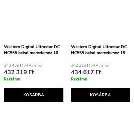
Western Digital Ultrastar DC
Western Digital Ultrastar DC
HC555 belső merevlemez 16
HC555 belső merevlemez 18
TB 7200 rpm 512 MB
TB 7200 rpm 512 MB
3,5&quot; Serial ATA III
3,5&quot; Serial ATA III
340 409 Ft ÁFA nélkül
342 218 Ft ÁFA nélkül
432 319 Ft
434 617 Ft
Raktáron
Raktáron
KOSÁRBA
KOSÁRBA