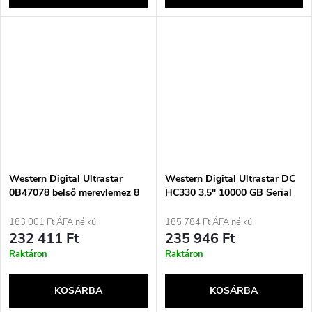
Western Digital Ultrastar
Western Digital Ultrastar DC
0B47078 belső merevlemez 8
HC330 3.5" 10000 GB Serial
TB 7200 rpm 256 MB
ATA III
3,5&quot; SATA
183 001 Ft ÁFA nélkül
185 784 Ft ÁFA nélkül
232 411 Ft
235 946 Ft
Raktáron
Raktáron
KOSÁRBA
KOSÁRBA