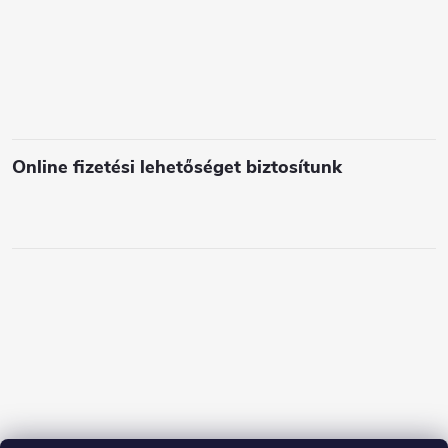
l
e
m
e
i
Online fizetési lehetőséget biztosítunk