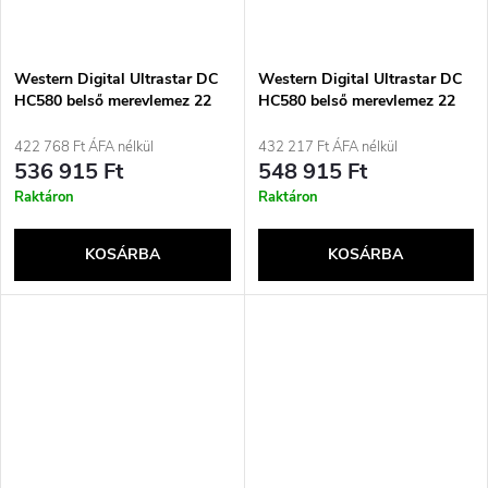
Western Digital Ultrastar DC
Western Digital Ultrastar DC
HC580 belső merevlemez 22
HC580 belső merevlemez 22
TB 7200 rpm 512 MB
TB 7200 rpm 512 MB
3,5&quot; SATA
3,5&quot; SAS
422 768 Ft ÁFA nélkül
432 217 Ft ÁFA nélkül
536 915 Ft
548 915 Ft
Raktáron
Raktáron
KOSÁRBA
KOSÁRBA