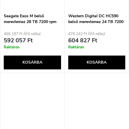
Seagate Exos M belső
Western Digital DC HC590
merevlemez 28 TB 7200 rpm
belső merevlemez 24 TB 7200
512 MB 3,5&quot; SATA
rpm 3,5&quot; SAS
466 187 Ft ÁFA nélkül
476 242 Ft ÁFA nélkül
592 057 Ft
604 827 Ft
Raktáron
Raktáron
KOSÁRBA
KOSÁRBA