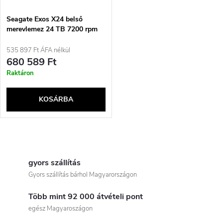
Seagate Exos X24 belső
merevlemez 24 TB 7200 rpm
512 MB 3,5&quot; SATA
535 897 Ft ÁFA nélkül
680 589 Ft
Raktáron
KOSÁRBA
L
i
gyors szállítás
Gyors szállítás bárhol Magyarországon
s
Több mint 92 000 átvételi pont
t
egész Magyaroszágon