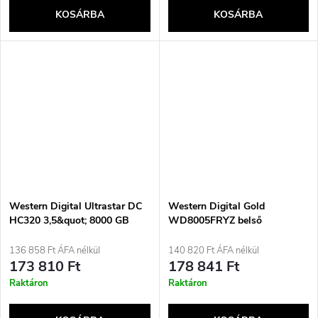
KOSÁRBA
KOSÁRBA
Western Digital Ultrastar DC
Western Digital Gold
HC320 3,5&quot; 8000 GB
WD8005FRYZ belső
SATA III merevlemez
merevlemez 3,5&quot; 8 TB
Serial ATA III
136 858 Ft ÁFA nélkül
140 820 Ft ÁFA nélkül
173 810 Ft
178 841 Ft
Raktáron
Raktáron