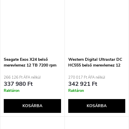
Seagate Exos X24 belső
Western Digital Ultrastar DC
merevlemez 12 TB 7200 rpm
HC555 belső merevlemez 12
512 MB 3,5&quot; Serial ATA
TB 7200 rpm 512 MB
III
3,5&quot; SAS3
266 126 Ft ÁFA nélkül
270 017 Ft ÁFA nélkül
337 980 Ft
342 921 Ft
Raktáron
Raktáron
KOSÁRBA
KOSÁRBA