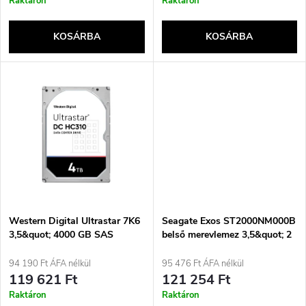
r
Raktáron
Raktáron
k
e
KOSÁRBA
KOSÁRBA
l
n
i
d
s
e
t
z
á
é
j
Western Digital Ultrastar 7K6
Seagate Exos ST2000NM000B
s
3,5&quot; 4000 GB SAS
belső merevlemez 3,5&quot; 2
TB Serial ATA III
a
94 190 Ft ÁFA nélkül
95 476 Ft ÁFA nélkül
e
119 621 Ft
121 254 Ft
Raktáron
Raktáron