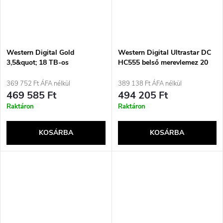
Western Digital Gold
Western Digital Ultrastar DC
3,5&quot; 18 TB-os
HC555 belső merevlemez 20
merevlemez
TB 7200 rpm 512 MB
3,5&quot; SAS3
369 752 Ft ÁFA nélkül
389 138 Ft ÁFA nélkül
469 585 Ft
494 205 Ft
Raktáron
Raktáron
KOSÁRBA
KOSÁRBA