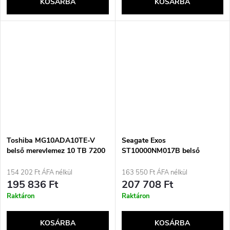
KOSÁRBA
KOSÁRBA
Toshiba MG10ADA10TE-V
Seagate Exos
belső merevlemez 10 TB 7200
ST10000NM017B belső
rpm 512 MB 3,5&quot; Serial
merevlemez 3,5&quot; 10 TB
ATA III
Serial ATA III
154 202 Ft ÁFA nélkül
163 550 Ft ÁFA nélkül
195 836 Ft
207 708 Ft
Raktáron
Raktáron
KOSÁRBA
KOSÁRBA