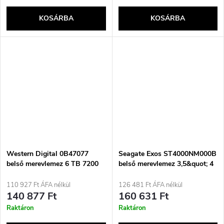
KOSÁRBA
KOSÁRBA
Western Digital 0B47077
Seagate Exos ST4000NM000B
belső merevlemez 6 TB 7200
belső merevlemez 3,5&quot; 4
rpm 3,5&quot; SATA
TB Serial ATA III
110 927 Ft ÁFA nélkül
126 481 Ft ÁFA nélkül
140 877 Ft
160 631 Ft
Raktáron
Raktáron