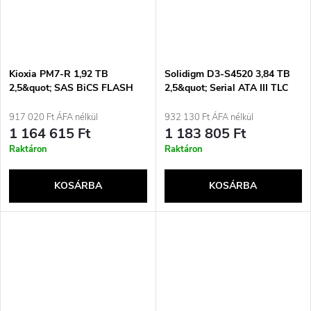
Kioxia PM7-R 1,92 TB
Solidigm D3-S4520 3,84 TB
2,5&quot; SAS BiCS FLASH
2,5&quot; Serial ATA III TLC
TLC
3D NAND
917 020 Ft ÁFA nélkül
932 130 Ft ÁFA nélkül
1 164 615 Ft
1 183 805 Ft
Raktáron
Raktáron
KOSÁRBA
KOSÁRBA