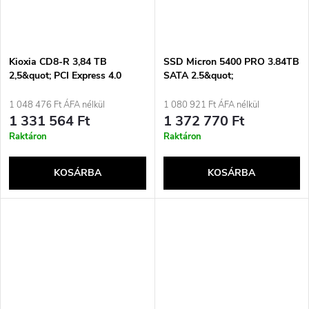
Kioxia CD8-R 3,84 TB
SSD Micron 5400 PRO 3.84TB
2,5&quot; PCI Express 4.0
SATA 2.5&quot;
NVMe BiCS FLASH TLC
MTFDDAK3T8TGA-
1BC1ZABYYR (DWPD 1.5)
1 048 476 Ft ÁFA nélkül
1 080 921 Ft ÁFA nélkül
1 331 564 Ft
1 372 770 Ft
Raktáron
Raktáron
KOSÁRBA
KOSÁRBA