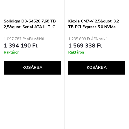
Solidigm D3-S4520 7,68 TB
Kioxia CM7-V 2.5&quot; 3.2
2,5&quot; Serial ATA III TLC
TB PCI Express 5.0 NVMe
3D NAND
BiCS FLASH TLC
1 097 787 Ft ÁFA nélkül
1 235 699 Ft ÁFA nélkül
1 394 190 Ft
1 569 338 Ft
Raktáron
Raktáron
KOSÁRBA
KOSÁRBA