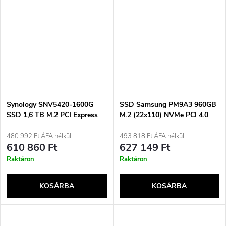
Synology SNV5420-1600G
SSD Samsung PM9A3 960GB
SSD 1,6 TB M.2 PCI Express
M.2 (22x110) NVMe PCI 4.0
4.0 NVMe
MZ1L2960HCJR-00A07
(DWPD 1)
480 992 Ft ÁFA nélkül
493 818 Ft ÁFA nélkül
610 860 Ft
627 149 Ft
Raktáron
Raktáron
KOSÁRBA
KOSÁRBA