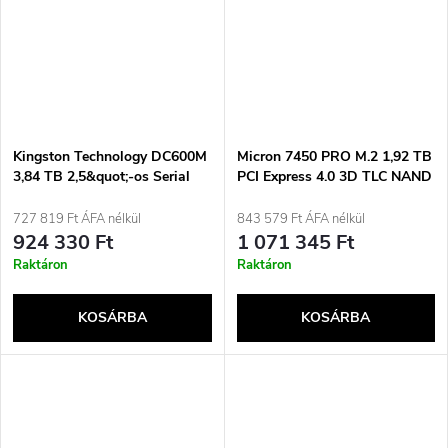
Kingston Technology DC600M
Micron 7450 PRO M.2 1,92 TB
3,84 TB 2,5&quot;-os Serial
PCI Express 4.0 3D TLC NAND
ATA III 3D TLC NAND
NVMe
merevlemez
727 819 Ft ÁFA nélkül
843 579 Ft ÁFA nélkül
924 330 Ft
1 071 345 Ft
Raktáron
Raktáron
KOSÁRBA
KOSÁRBA