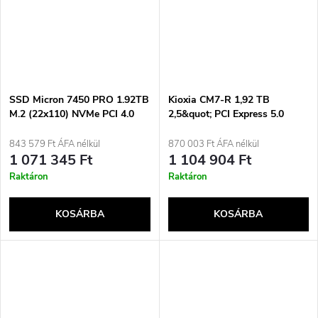
SSD Micron 7450 PRO 1.92TB
Kioxia CM7-R 1,92 TB
M.2 (22x110) NVMe PCI 4.0
2,5&quot; PCI Express 5.0
MTFDKBG1T9TFR-
NVMe BiCS FLASH TLC
1BC1ZABYYR (DWPD 1)
843 579 Ft ÁFA nélkül
870 003 Ft ÁFA nélkül
1 071 345 Ft
1 104 904 Ft
Raktáron
Raktáron
KOSÁRBA
KOSÁRBA