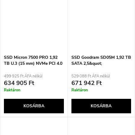
SSD Micron 7500 PRO 1,92
SSD Goodram SD05M 1,92 TB
TB U.3 (15 mm) NVMe PCI 4.0
SATA 2,5&quot;
MTFDKCC1T9TGP-
GESD05SA00-1T9NS10B
1BK1DABYYR (DWPD 1) TCG
(DWPD akár 1 db)
499 925 Ft ÁFA nélkül
529 088 Ft ÁFA nélkül
634 905 Ft
671 942 Ft
Raktáron
Raktáron
KOSÁRBA
KOSÁRBA