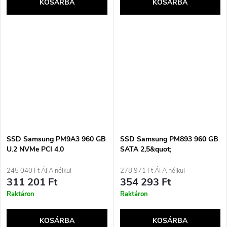
KOSÁRBA
KOSÁRBA
SSD Samsung PM9A3 960 GB
SSD Samsung PM893 960 GB
U.2 NVMe PCI 4.0
SATA 2,5&quot;
MZQL2960HCJR-00A07
MZ7L3960HCJR-00A07
(DWPD 1)
(DWPD 1)
245 040 Ft ÁFA nélkül
278 971 Ft ÁFA nélkül
311 201 Ft
354 293 Ft
Raktáron
Raktáron
KOSÁRBA
KOSÁRBA