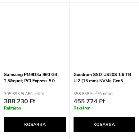
Samsung PM9D3a 960 GB
Goodram SSD US20S 1.6 TB
2,5&quot; PCI Express 5.0
U.2 (15 mm) NVMe Gen5
NVMe merevlemez
kétportos GEUS20UADP-
1T6IS30B (DWPD 3) ISE
305 693 Ft ÁFA nélkül
358 838 Ft ÁFA nélkül
388 230 Ft
455 724 Ft
Raktáron
Raktáron
KOSÁRBA
KOSÁRBA