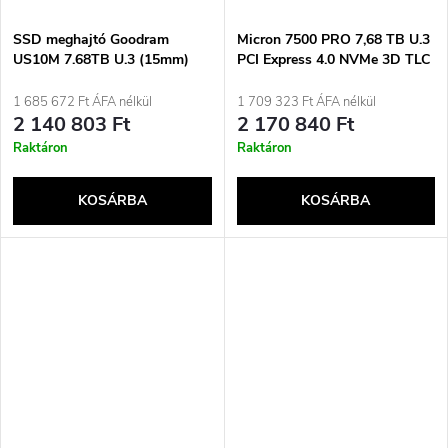
SSD meghajtó Goodram
Micron 7500 PRO 7,68 TB U.3
US10M 7.68TB U.3 (15mm)
PCI Express 4.0 NVMe 3D TLC
NVMe Gen4 egyportos
NAND
GEUS10UBSP-7T6IS10B
1 685 672 Ft ÁFA nélkül
1 709 323 Ft ÁFA nélkül
(DWPD 1) ISE
2 140 803 Ft
2 170 840 Ft
Raktáron
Raktáron
KOSÁRBA
KOSÁRBA