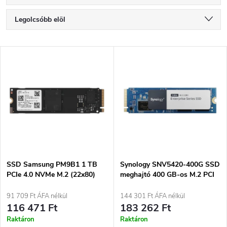
T
Legolcsóbb elöl
e
Legdrágább
T
Legnépszerűbb termékek
r
e
ABC szerint
m
r
é
m
k
é
e
SSD Samsung PM9B1 1 TB
Synology SNV5420-400G SSD
PCIe 4.0 NVMe M.2 (22x80)
meghajtó 400 GB-os M.2 PCI
k
MZVL41T0HBLB-00B07
Express 3.0 NVMe
k
91 709 Ft ÁFA nélkül
144 301 Ft ÁFA nélkül
e
116 471 Ft
183 262 Ft
r
Raktáron
Raktáron