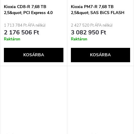
Kioxia CD8-R 7,68 TB
Kioxia PM7-R 7,68 TB
2,5&quot; PCI Express 4.0
2,5&quot; SAS BiCS FLASH
NVMe BiCS FLASH TLC
TLC
1 713 784 Ft ÁFA nélkül
2 427 520 Ft ÁFA nélkül
2 176 506 Ft
3 082 950 Ft
Raktáron
Raktáron
KOSÁRBA
KOSÁRBA