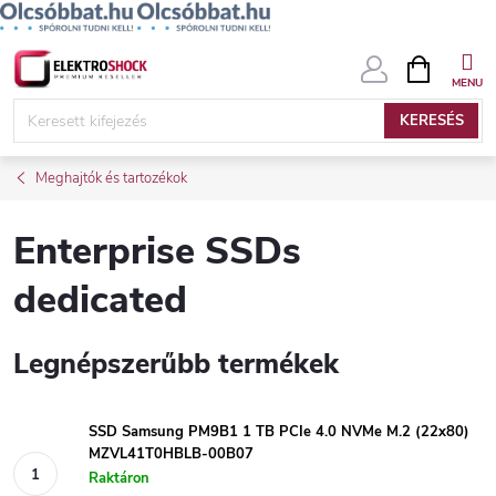
Ugrás
KOSÁR
a
fő
KERESÉS
tartalomhoz
Meghajtók és tartozékok
Enterprise SSDs
dedicated
Legnépszerűbb termékek
SSD Samsung PM9B1 1 TB PCIe 4.0 NVMe M.2 (22x80)
MZVL41T0HBLB-00B07
Raktáron