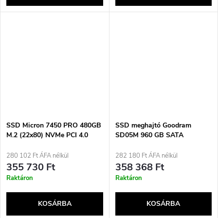
SSD Micron 7450 PRO 480GB
SSD meghajtó Goodram
M.2 (22x80) NVMe PCI 4.0
SD05M 960 GB SATA
MTFDKBA480TFR-
2.5&quot; GESD05SA00-
1BC1ZABYYR (DWPD 1)
960NS10B (DWPD 1)
280 102 Ft ÁFA nélkül
282 180 Ft ÁFA nélkül
355 730 Ft
358 368 Ft
Raktáron
Raktáron
KOSÁRBA
KOSÁRBA