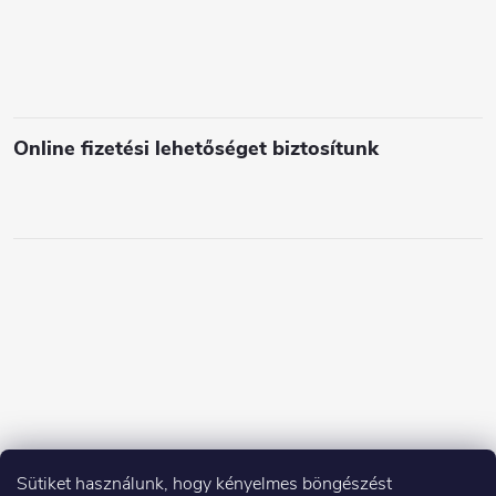
e
m
e
i
Online fizetési lehetőséget biztosítunk
Sütiket használunk, hogy kényelmes böngészést