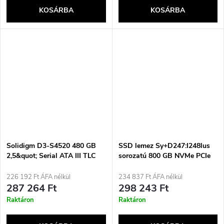
KOSÁRBA
KOSÁRBA
Solidigm D3-S4520 480 GB
SSD lemez Sy+D247:I248lus
2,5&quot; Serial ATA III TLC
sorozatú 800 GB NVMe PCIe
3D NAND
3.0 x4, M.2 2280, SNV5420-
800G
226 192 Ft ÁFA nélkül
234 837 Ft ÁFA nélkül
287 264 Ft
298 243 Ft
Raktáron
Raktáron