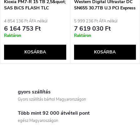
Kioxia PM7-R 15 TB 2,5&quot;
Western Digital Ultrastar DC
SAS BiCS FLASH TLC
SN655 30.7TB U.3 PCI Express
4.0 NVMe TLC 3D NAND ISE
(0TS2509)
4 854 136 Ft ÁFA nélkül
5 999 236 Ft ÁFA nélkül
6 164 753 Ft
7 619 030 Ft
Raktáron
Raktáron
KOSÁRBA
KOSÁRBA
L
i
gyors szállítás
Gyors szállítás bárhol Magyarországon
s
Több mint 92 000 átvételi pont
t
egész Magyaroszágon
a