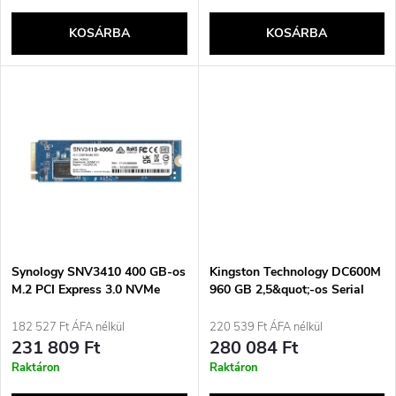
k
e
KOSÁRBA
KOSÁRBA
l
n
i
d
s
e
t
z
á
é
j
Synology SNV3410 400 GB-os
Kingston Technology DC600M
s
M.2 PCI Express 3.0 NVMe
960 GB 2,5&quot;-os Serial
meghajtó
ATA III 3D TLC NAND
a
merevlemez
182 527 Ft ÁFA nélkül
220 539 Ft ÁFA nélkül
e
231 809 Ft
280 084 Ft
Raktáron
Raktáron