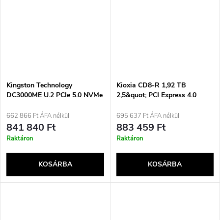
Kingston Technology
Kioxia CD8-R 1,92 TB
DC3000ME U.2 PCIe 5.0 NVMe
2,5&quot; PCI Express 4.0
TCG Opal Enterprise SSD
NVMe BiCS FLASH TLC
meghajtó 3,84 TB
662 866 Ft ÁFA nélkül
695 637 Ft ÁFA nélkül
kapacitással
841 840 Ft
883 459 Ft
Raktáron
Raktáron
KOSÁRBA
KOSÁRBA