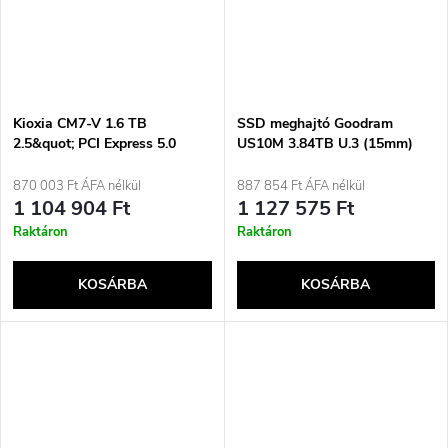
Kioxia CM7-V 1.6 TB
SSD meghajtó Goodram
2.5&quot; PCI Express 5.0
US10M 3.84TB U.3 (15mm)
NVMe BiCS FLASH TLC
NVMe Gen4 egyportos
GEUS10UBSP-3T8IS10B
870 003 Ft ÁFA nélkül
887 854 Ft ÁFA nélkül
(DWPD 1) ISE
1 104 904 Ft
1 127 575 Ft
Raktáron
Raktáron
KOSÁRBA
KOSÁRBA