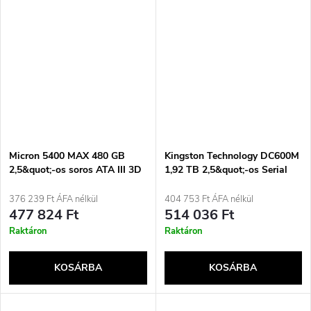
Micron 5400 MAX 480 GB
Kingston Technology DC600M
2,5&quot;-os soros ATA III 3D
1,92 TB 2,5&quot;-os Serial
TLC NAND
ATA III 3D TLC NAND
merevlemez
376 239 Ft ÁFA nélkül
404 753 Ft ÁFA nélkül
477 824 Ft
514 036 Ft
Raktáron
Raktáron
KOSÁRBA
KOSÁRBA