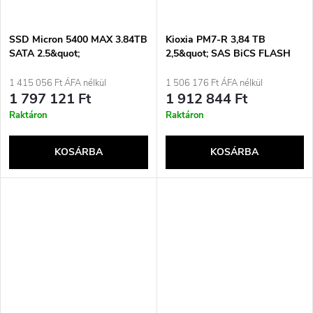
SSD Micron 5400 MAX 3.84TB
Kioxia PM7-R 3,84 TB
SATA 2.5&quot;
2,5&quot; SAS BiCS FLASH
MTFDDAK3T8TGB-
TLC
1BC1ZABYYR (DWPD 3.4)
1 415 056 Ft ÁFA nélkül
1 506 176 Ft ÁFA nélkül
1 797 121 Ft
1 912 844 Ft
Raktáron
Raktáron
KOSÁRBA
KOSÁRBA