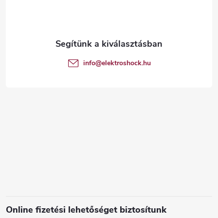
b
l
é
info
@
elektroshock.hu
c
Online fizetési lehetőséget biztosítunk