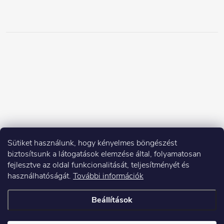
Sütiket használunk, hogy kényelmes böngészést
biztosítsunk a látogatások elemzése által, folyamatosan
fejlesztve az oldal funkcionalitását, teljesítményét és
használhatóságát.
További információk
Beállítások
Copyright 2026
Elektroshock.hu
. Minden jog fenntartva.