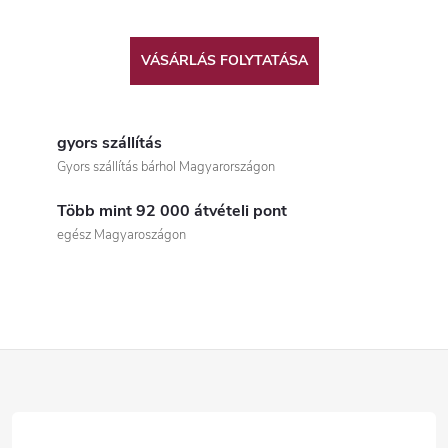
VÁSÁRLÁS FOLYTATÁSA
gyors szállítás
Gyors szállítás bárhol Magyarországon
Több mint 92 000 átvételi pont
egész Magyaroszágon
L
á