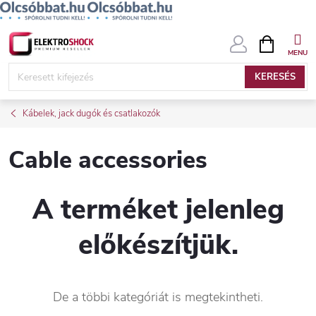
Ugrás
KOSÁR
a
fő
KERESÉS
tartalomhoz
Kábelek, jack dugók és csatlakozók
Cable accessories
A terméket jelenleg
előkészítjük.
De a többi kategóriát is megtekintheti.