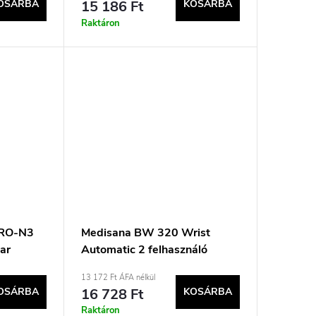
OSÁRBA
15 186 Ft
KOSÁRBA
Raktáron
ORO-N3
Medisana BW 320 Wrist
ar
Automatic 2 felhasználó
13 172 Ft ÁFA nélkül
OSÁRBA
16 728 Ft
KOSÁRBA
Raktáron