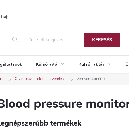
i tájékoztató
KERESÉS
lgáltatások
Külső ajtó
Külső raktár
Ü
lás
Orvosi eszközök és felszerelések
Vérnyomásmérők
Blood pressure monito
Legnépszerűbb termékek