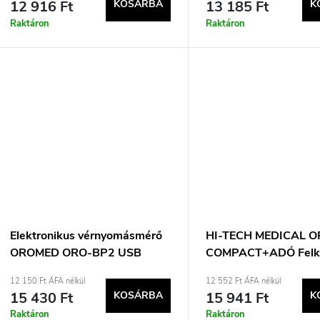
12 916 Ft
KOSÁRBA
13 185 Ft
K
Raktáron
Raktáron
Elektronikus vérnyomásmérő
HI-TECH MEDICAL 
OROMED ORO-BP2 USB
COMPACT+ADÓ Felk
HŰTŐ
Automata
12 150 Ft ÁFA nélkül
12 552 Ft ÁFA nélkül
15 430 Ft
KOSÁRBA
15 941 Ft
K
Raktáron
Raktáron