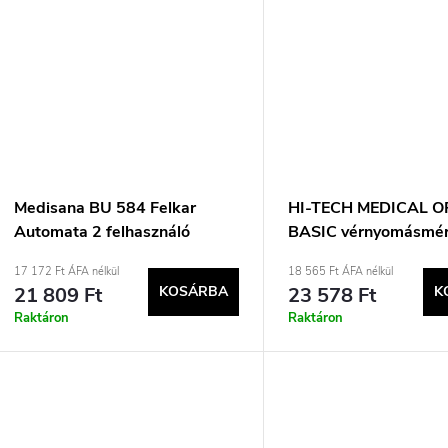
Medisana BU 584 Felkar
HI-TECH MEDICAL 
Automata 2 felhasználó
BASIC vérnyomásmér
Automatikus
17 172 Ft ÁFA nélkül
18 565 Ft ÁFA nélkül
21 809 Ft
KOSÁRBA
23 578 Ft
K
Raktáron
Raktáron