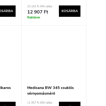
10 163 Ft ÁFA nélkül
OSÁRBA
12 907 Ft
KOSÁRBA
Raktáron
lkaros
Medisana BW 345 csuklós
vérnyomásmérő
11 957 Ft ÁFA nélkül