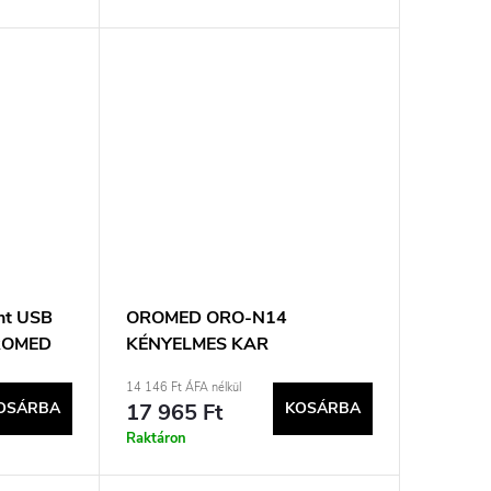
ánt USB
OROMED ORO-N14
ROMED
KÉNYELMES KAR
VÉRNYOMÁS MONITOR
14 146 Ft ÁFA nélkül
OSÁRBA
17 965 Ft
KOSÁRBA
Raktáron