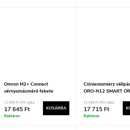
Omron M2+ Connect
Ciśnieniomierz vállp
vérnyomásmérő fekete
ORO-N12 SMART O
13 894 Ft ÁFA nélkül
13 949 Ft ÁFA nélkül
17 645 Ft
KOSÁRBA
17 715 Ft
K
Raktáron
Raktáron