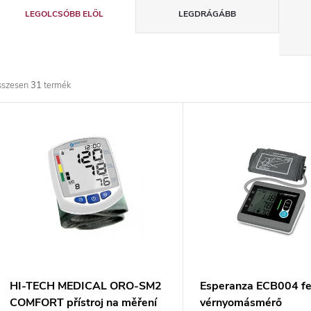
T
LEGOLCSÓBB ELÖL
LEGDRÁGÁBB
e
r
sszesen
31
termék
m
T
é
e
k
r
e
m
k
é
r
k
HI-TECH MEDICAL ORO-SM2
Esperanza ECB004 fe
COMFORT přístroj na měření
vérnyomásmérő