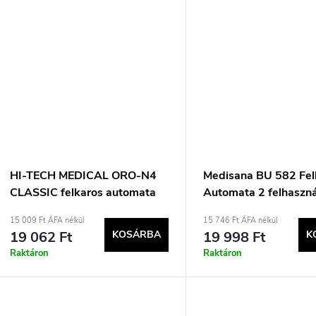
HI-TECH MEDICAL ORO-N4
Medisana BU 582 Fel
CLASSIC felkaros automata
Automata 2 felhaszn
15 009 Ft ÁFA nélkül
15 746 Ft ÁFA nélkül
19 062 Ft
KOSÁRBA
19 998 Ft
K
Raktáron
Raktáron