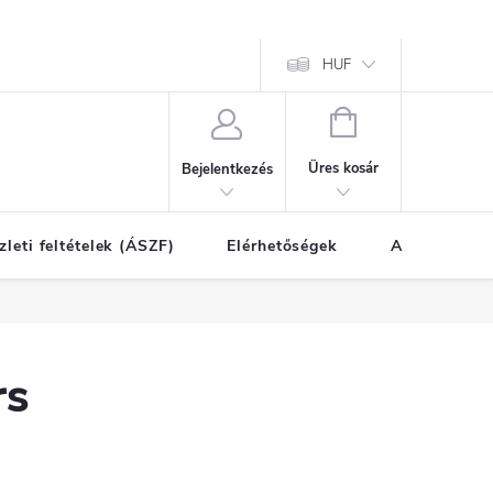
HUF
KOSÁR
Üres kosár
Bejelentkezés
zleti feltételek (ÁSZF)
Elérhetőségek
A vásárlás l
rs