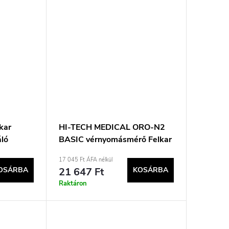
kar
HI-TECH MEDICAL ORO-N2
áló
BASIC vérnyomásmérő Felkar
Automatikus
17 045 Ft ÁFA nélkül
OSÁRBA
21 647 Ft
KOSÁRBA
Raktáron