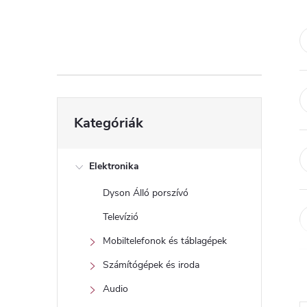
d
a
l
s
Kategóriák
Kategóriák
átugrása
ó
p
Elektronika
Dyson Álló porszívó
a
Televízió
n
Mobiltelefonok és táblagépek
Számítógépek és iroda
e
Audio