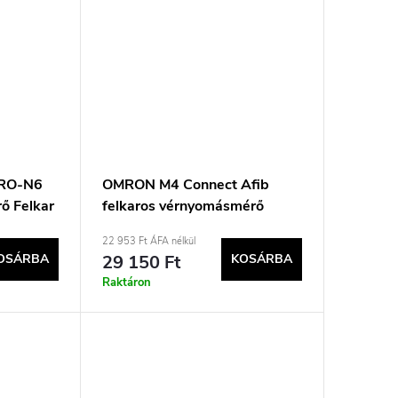
ORO-N6
OMRON M4 Connect Afib
ő Felkar
felkaros vérnyomásmérő
22 953 Ft ÁFA nélkül
OSÁRBA
29 150 Ft
KOSÁRBA
Raktáron