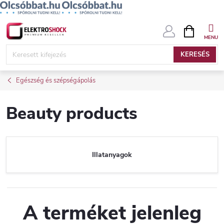
Ugrás
KOSÁR
a
fő
KERESÉS
tartalomhoz
Egészség és szépségápolás
Beauty products
Illatanyagok
A terméket jelenleg