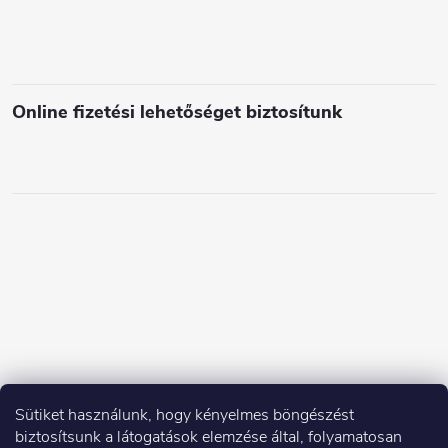
Online fizetési lehetőséget biztosítunk
Sütiket használunk, hogy kényelmes böngészést
biztosítsunk a látogatások elemzése által, folyamatosan