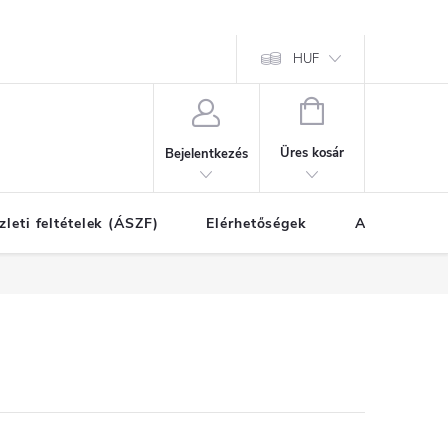
HUF
KOSÁR
Üres kosár
Bejelentkezés
zleti feltételek (ÁSZF)
Elérhetőségek
A vásárlás l