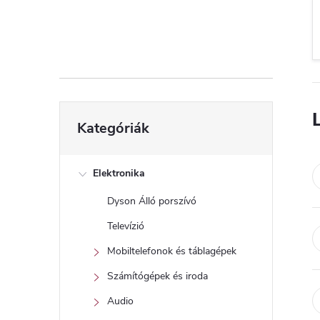
d
a
l
s
Kategóriák
Kategóriák
átugrása
ó
p
Elektronika
Dyson Álló porszívó
a
Televízió
n
Mobiltelefonok és táblagépek
Számítógépek és iroda
e
Audio