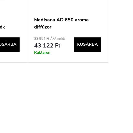
Medisana AD 650 aroma
lék
diffúzor
33 954 Ft ÁFA nélkül
OSÁRBA
43 122 Ft
KOSÁRBA
Raktáron