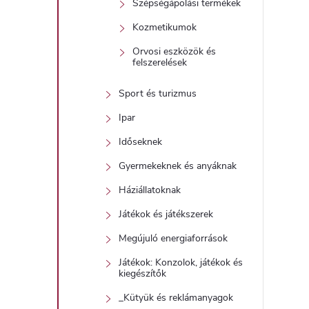
Szépségápolási termékek
j
i
Kozmetikumok
r
Orvosi eszközök és
felszerelések
Sport és turizmus
Ipar
Időseknek
í
Gyermekeknek és anyáknak
t
Háziállatoknak
Játékok és játékszerek
Megújuló energiaforrások
Játékok: Konzolok, játékok és
kiegészítők
l
_Kütyük és reklámanyagok