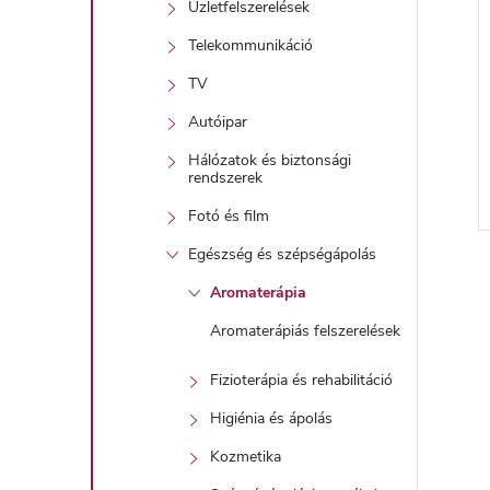
Üzletfelszerelések
Telekommunikáció
TV
Autóipar
Hálózatok és biztonsági
rendszerek
Fotó és film
l
Egészség és szépségápolás
i
Aromaterápia
Aromaterápiás felszerelések
i
Fizioterápia és rehabilitáció
Higiénia és ápolás
t
Kozmetika