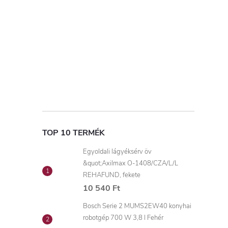
TOP 10 TERMÉK
Egyoldali lágyéksérv öv
&quot;Axilmax O-1408/CZA/L/L
REHAFUND, fekete
10 540 Ft
Bosch Serie 2 MUMS2EW40 konyhai
robotgép 700 W 3,8 l Fehér