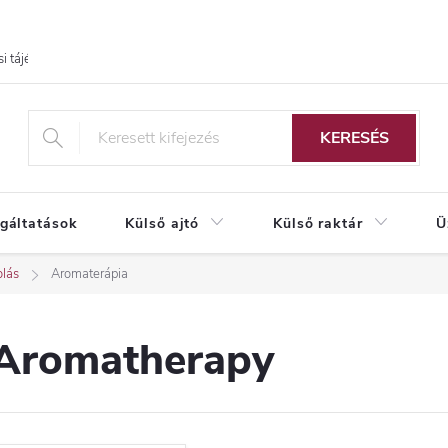
i tájékoztató
KERESÉS
lgáltatások
Külső ajtó
Külső raktár
Ü
lás
Aromaterápia
Aromatherapy