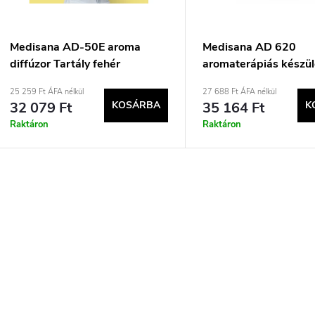
k
é
r
k
Medisana AD-50E aroma
Medisana AD 620
diffúzor Tartály fehér
aromaterápiás készü
e
e
25 259 Ft ÁFA nélkül
27 688 Ft ÁFA nélkül
32 079 Ft
KOSÁRBA
35 164 Ft
K
n
k
Raktáron
Raktáron
d
e
L
z
s
é
s
t
s
á
a