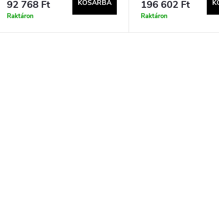
92 768 Ft
KOSÁRBA
196 602 Ft
K
Raktáron
Raktáron
L
s
a
á