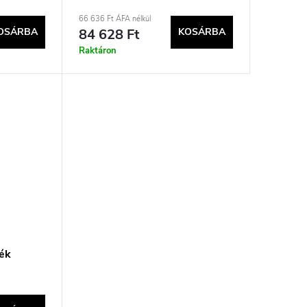
66 636 Ft ÁFA nélkül
OSÁRBA
84 628 Ft
KOSÁRBA
Raktáron
ék