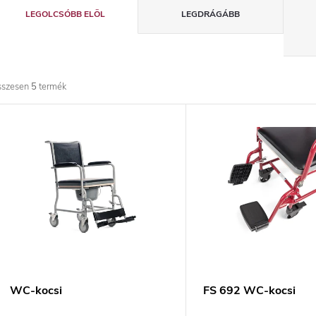
T
LEGOLCSÓBB ELÖL
LEGDRÁGÁBB
e
r
sszesen
5
termék
m
T
é
e
k
r
e
m
k
é
r
k
WC-kocsi
FS 692 WC-kocsi