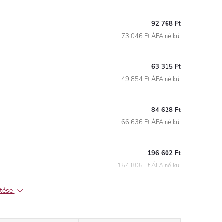
92 768 Ft
73 046 Ft ÁFA nélkül
63 315 Ft
49 854 Ft ÁFA nélkül
84 628 Ft
66 636 Ft ÁFA nélkül
196 602 Ft
154 805 Ft ÁFA nélkül
ítése