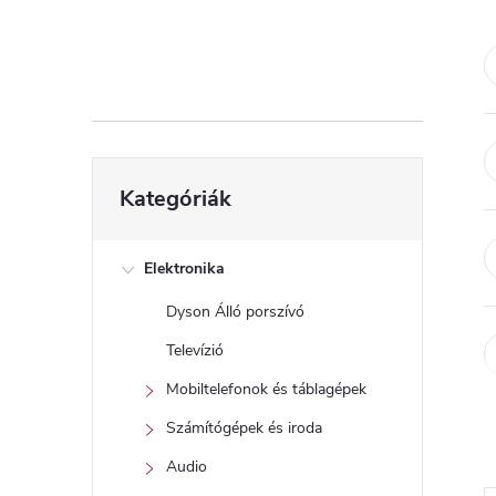
d
a
l
s
Kategóriák
Kategóriák
átugrása
ó
p
Elektronika
Dyson Álló porszívó
a
Televízió
n
Mobiltelefonok és táblagépek
Számítógépek és iroda
e
Audio