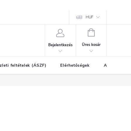
HUF
KOSÁR
Üres kosár
Bejelentkezés
zleti feltételek (ÁSZF)
Elérhetőségek
A vásárlás l