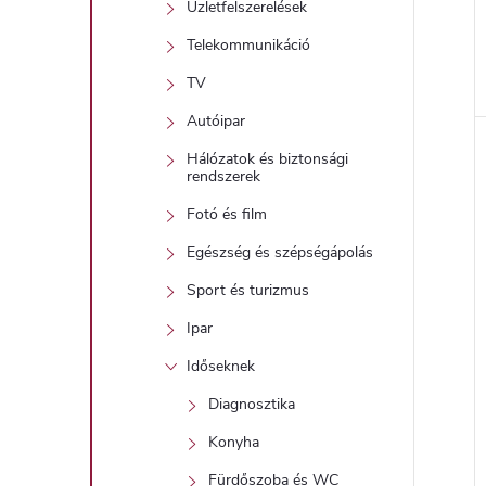
Üzletfelszerelések
Telekommunikáció
TV
l
Autóipar
Hálózatok és biztonsági
i
rendszerek
Fotó és film
Egészség és szépségápolás
Sport és turizmus
Ipar
Időseknek
j
Diagnosztika
Konyha
Fürdőszoba és WC