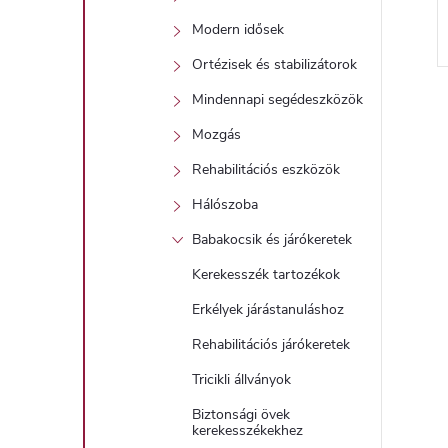
Modern idősek
Ortézisek és stabilizátorok
Mindennapi segédeszközök
Mozgás
Rehabilitációs eszközök
i
Hálószoba
Babakocsik és járókeretek
t
Kerekesszék tartozékok
Erkélyek járástanuláshoz
i
Rehabilitációs járókeretek
r
Tricikli állványok
Biztonsági övek
kerekesszékekhez