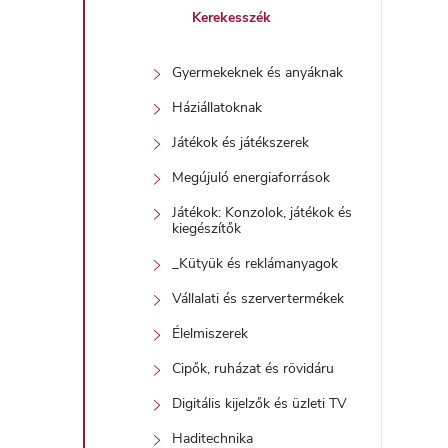
Kerekesszék
Gyermekeknek és anyáknak
í
Háziállatoknak
t
Játékok és játékszerek
Megújuló energiaforrások
Játékok: Konzolok, játékok és
kiegészítők
_Kütyük és reklámanyagok
l
Vállalati és szervertermékek
Élelmiszerek
Cipők, ruházat és rövidáru
Digitális kijelzők és üzleti TV
Haditechnika