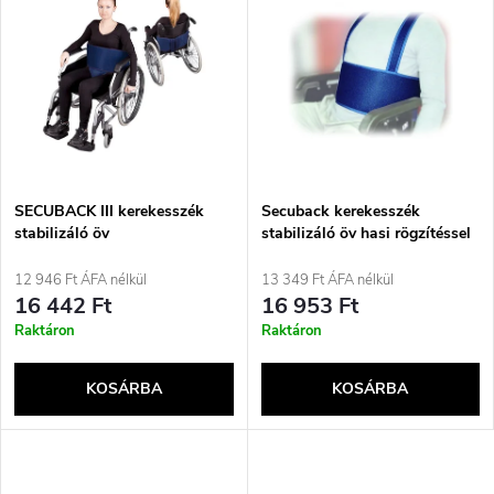
r
e
ABC szerint
m
r
é
m
k
é
e
SECUBACK III kerekesszék
Secuback kerekesszék
stabilizáló öv
stabilizáló öv hasi rögzítéssel
k
(2-es típus)
k
12 946 Ft ÁFA nélkül
13 349 Ft ÁFA nélkül
e
16 442 Ft
16 953 Ft
r
Raktáron
Raktáron
k
e
KOSÁRBA
KOSÁRBA
l
n
i