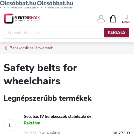
Ugrás
KOSÁR
a
fő
KERESÉS
tartalomhoz
Babakocsik és járókeretek
Safety belts for
wheelchairs
Legnépszerűbb termékek
Secubac IV kerekesszék stabilizáló öv
Raktáron
24 231 Ft ÁFA nélkül
30 773 Ft