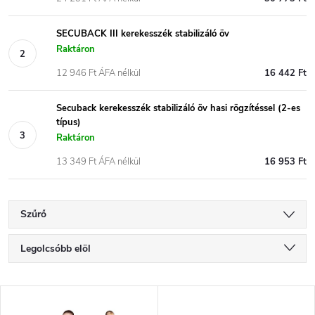
SECUBACK III kerekesszék stabilizáló öv
Raktáron
12 946 Ft ÁFA nélkül
16 442 Ft
Secuback kerekesszék stabilizáló öv hasi rögzítéssel (2-es
típus)
Raktáron
13 349 Ft ÁFA nélkül
16 953 Ft
Szűrő
T
Legolcsóbb elöl
e
Legdrágább
T
Legnépszerűbb termékek