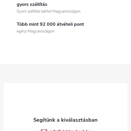
i
gyors szállítás
Gyors szállítás bárhol Magyarországon
s
Több mint 92 000 átvételi pont
t
egész Magyaroszágon
a
i
r
L
á
á
n
b
y
í
l
t
é