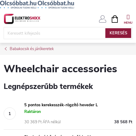
Ugrás
KOSÁR
a
fő
KERESÉS
tartalomhoz
Babakocsik és járókeretek
Wheelchair accessories
Legnépszerűbb termékek
5 pontos kerekesszék-rögzítő heveder L
Raktáron
30 369 Ft ÁFA nélkül
38 568 Ft