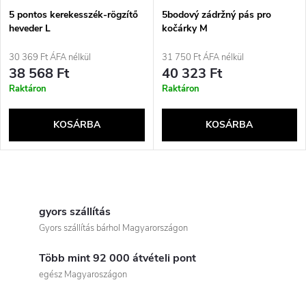
é
e
5 pontos kerekesszék-rögzítő
5bodový zádržný pás pro
heveder L
kočárky M
k
k
30 369 Ft ÁFA nélkül
31 750 Ft ÁFA nélkül
e
38 568 Ft
40 323 Ft
r
Raktáron
Raktáron
k
e
KOSÁRBA
KOSÁRBA
l
n
i
L
d
s
i
gyors szállítás
e
Gyors szállítás bárhol Magyarországon
t
s
z
Több mint 92 000 átvételi pont
t
á
egész Magyaroszágon
é
a