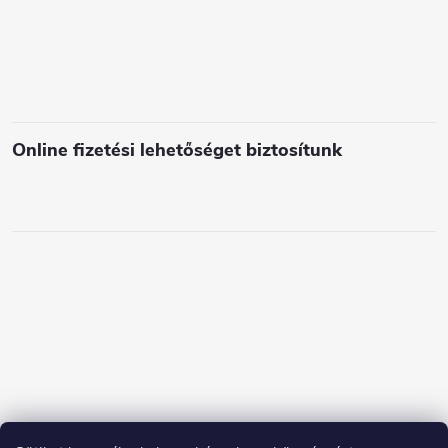
e
m
e
i
Online fizetési lehetőséget biztosítunk