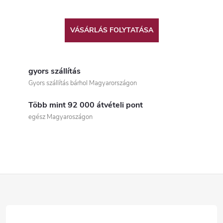
VÁSÁRLÁS FOLYTATÁSA
gyors szállítás
Gyors szállítás bárhol Magyarországon
Több mint 92 000 átvételi pont
egész Magyaroszágon
L
á