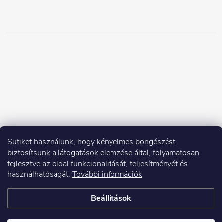
Sütiket használunk, hogy kényelmes böngészést
biztosítsunk a látogatások elemzése által, folyamatosan
fejlesztve az oldal funkcionalitását, teljesítményét és
használhatóságát.
További információk
Beállítások
Copyright 2026
Elektroshock.hu
. Minden jog fenntartva.