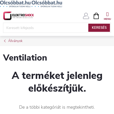
Ugrás
KOSÁR
a
fő
KERESÉS
tartalomhoz
Állványok
Ventilation
A terméket jelenleg
előkészítjük.
De a többi kategóriát is megtekintheti.