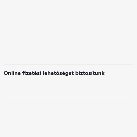
e
l
e
m
e
i
Online fizetési lehetőséget biztosítunk