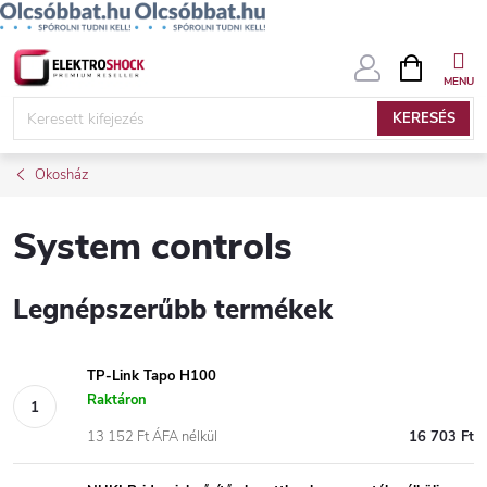
Ugrás
KOSÁR
a
fő
KERESÉS
tartalomhoz
Okosház
System controls
Legnépszerűbb termékek
TP-Link Tapo H100
Raktáron
13 152 Ft ÁFA nélkül
16 703 Ft