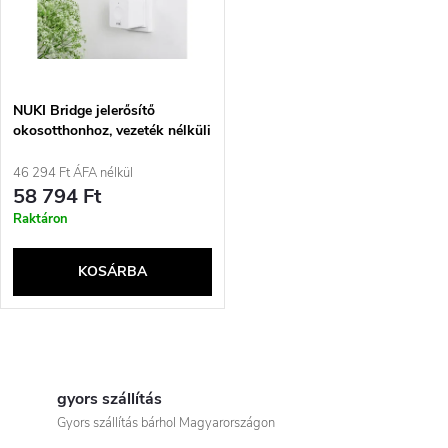
t
z
á
é
j
NUKI Bridge jelerősítő
s
okosotthonhoz, vezeték nélküli
a
46 294 Ft ÁFA nélkül
e
58 794 Ft
Raktáron
KOSÁRBA
L
i
gyors szállítás
Gyors szállítás bárhol Magyarországon