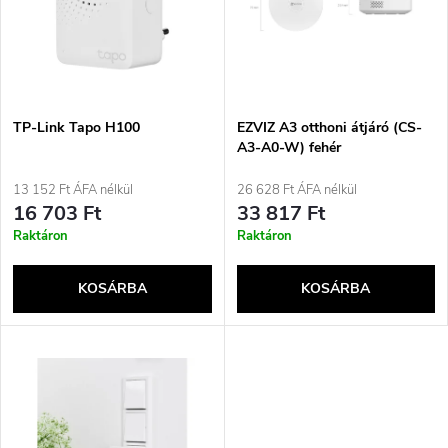
r
é
m
k
é
e
TP-Link Tapo H100
EZVIZ A3 otthoni átjáró (CS-
A3-A0-W) fehér
k
k
13 152 Ft ÁFA nélkül
26 628 Ft ÁFA nélkül
e
16 703 Ft
33 817 Ft
r
Raktáron
Raktáron
k
e
KOSÁRBA
KOSÁRBA
l
n
i
d
s
e