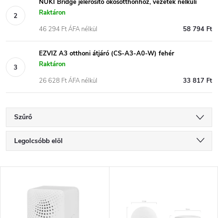
NUKI Bridge jelerősítő okosotthonhoz, vezeték nélküli
Raktáron
46 294 Ft ÁFA nélkül
58 794 Ft
EZVIZ A3 otthoni átjáró (CS-A3-A0-W) fehér
Raktáron
26 628 Ft ÁFA nélkül
33 817 Ft
Szűrő
T
Legolcsóbb elöl
e
Legdrágább
T
Legnépszerűbb termékek
r
e
ABC szerint
m