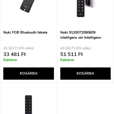
r
é
m
k
é
e
Nuki FOB Bluetooth fekete
Nuki 9120072080609
intelligens zár Intelligens
k
ajtózár
k
26 363 Ft ÁFA nélkül
40 560 Ft ÁFA nélkül
e
33 481 Ft
51 511 Ft
r
Raktáron
Raktáron
k
e
KOSÁRBA
KOSÁRBA
l
n
i
d
s
e