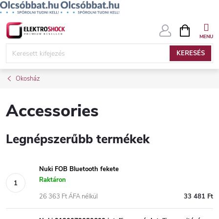
Ugrás
KOSÁR
a
fő
KERESÉS
tartalomhoz
Okosház
Accessories
Legnépszerűbb termékek
Nuki FOB Bluetooth fekete
Raktáron
26 363 Ft ÁFA nélkül
33 481 Ft