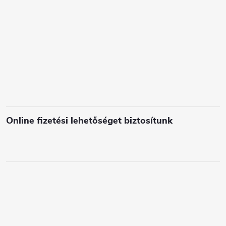
e
l
e
m
e
i
Online fizetési lehetőséget biztosítunk