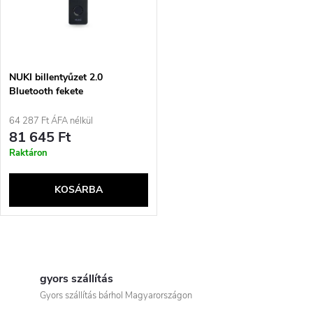
t
z
á
é
j
NUKI billentyűzet 2.0
s
Bluetooth fekete
a
64 287 Ft ÁFA nélkül
e
81 645 Ft
Raktáron
KOSÁRBA
L
i
gyors szállítás
Gyors szállítás bárhol Magyarországon