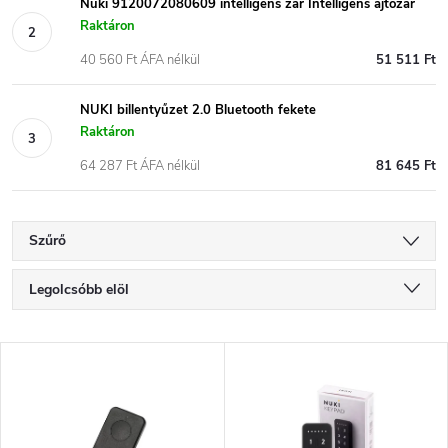
Nuki 9120072080609 intelligens zár Intelligens ajtózár
Raktáron
40 560 Ft ÁFA nélkül
51 511 Ft
NUKI billentyűzet 2.0 Bluetooth fekete
Raktáron
64 287 Ft ÁFA nélkül
81 645 Ft
Szűrő
T
Legolcsóbb elöl
e
Legdrágább
T
Legnépszerűbb termékek
r
e
ABC szerint
m