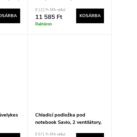
9 122 Ft ÁFA nélkül
OSÁRBA
11 585 Ft
KOSÁRBA
Raktáron
üvelykes
Chladicí podložka pod
notebook Savio, 2 ventilátory,
COS-02
9 571 Ft ÁFA nélkül