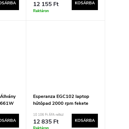
OSÁRBA
12 155 Ft
KOSÁRBA
Raktáron
Állvány
Esperanza EGC102 laptop
T2661W
hűtőpad 2000 rpm fekete
10 106 Ft ÁFA nélkül
OSÁRBA
12 835 Ft
KOSÁRBA
Raktáron