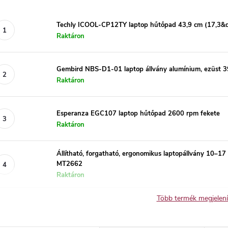
Techly ICOOL-CP12TY laptop hűtőpad 43,9 cm (17,3&q
Raktáron
Gembird NBS-D1-01 laptop állvány alumínium, ezüst 3
Raktáron
Esperanza EGC107 laptop hűtőpad 2600 rpm fekete
Raktáron
Állítható, forgatható, ergonomikus laptopállvány 1
MT2662
Raktáron
Több termék megjelen