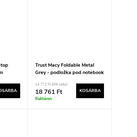
ptop
Trust Macy Foldable Metal
cm
Grey - podložka pod notebook
14 772 Ft ÁFA nélkül
OSÁRBA
18 761 Ft
KOSÁRBA
Raktáron