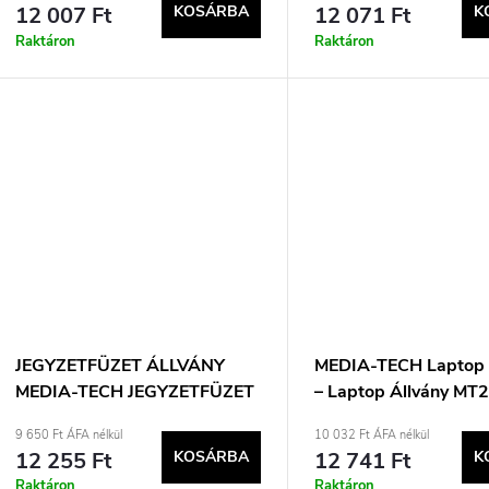
12 007 Ft
KOSÁRBA
12 071 Ft
K
Raktáron
Raktáron
JEGYZETFÜZET ÁLLVÁNY
MEDIA-TECH Laptop 
MEDIA-TECH JEGYZETFÜZET
– Laptop Állvány M
ÁLLVÁNY
(fehér)
9 650 Ft ÁFA nélkül
10 032 Ft ÁFA nélkül
12 255 Ft
KOSÁRBA
12 741 Ft
K
Raktáron
Raktáron