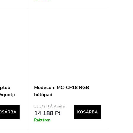
aptop
Modecom MC-CF18 RGB
&quot;)
hűtőpad
11 172 Ft ÁFA nélkül
OSÁRBA
14 188 Ft
KOSÁRBA
Raktáron