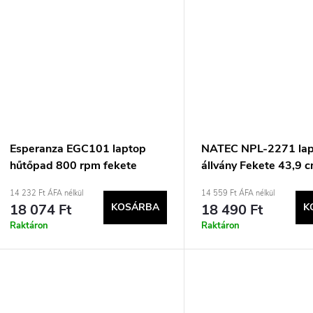
Esperanza EGC101 laptop
NATEC NPL-2271 la
hűtőpad 800 rpm fekete
állvány Fekete 43,9 
(17,3&quot;)
14 232 Ft ÁFA nélkül
14 559 Ft ÁFA nélkül
18 074 Ft
KOSÁRBA
18 490 Ft
K
Raktáron
Raktáron