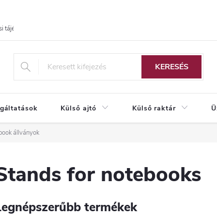
i tájékoztató
KERESÉS
lgáltatások
Külső ajtó
Külső raktár
Ü
book állványok
Stands for notebooks
Legnépszerűbb termékek