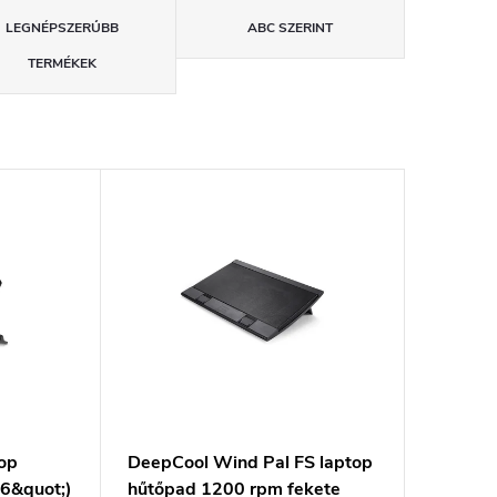
LEGNÉPSZERŰBB
ABC SZERINT
TERMÉKEK
op
DeepCool Wind Pal FS laptop
,6&quot;)
hűtőpad 1200 rpm fekete