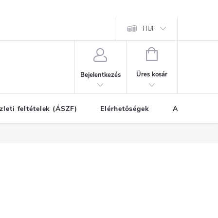
HUF
KOSÁR
Üres kosár
Bejelentkezés
zleti feltételek (ÁSZF)
Elérhetőségek
A vásárlás l