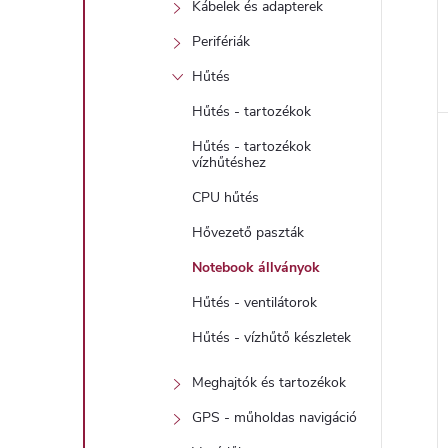
Kábelek és adapterek
Perifériák
Hűtés
l
Hűtés - tartozékok
Hűtés - tartozékok
i
vízhűtéshez
CPU hűtés
Hővezető paszták
Notebook állványok
Hűtés - ventilátorok
Hűtés - vízhűtő készletek
j
Meghajtók és tartozékok
GPS - műholdas navigáció