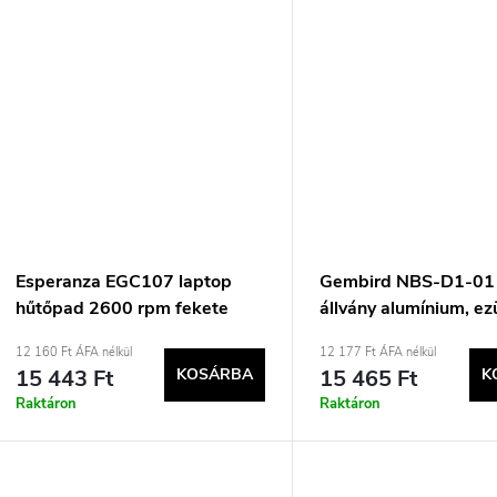
Esperanza EGC107 laptop
Gembird NBS-D1-01 
hűtőpad 2600 rpm fekete
állvány alumínium, ez
cm (15,6&quot;)
12 160 Ft ÁFA nélkül
12 177 Ft ÁFA nélkül
15 443 Ft
KOSÁRBA
15 465 Ft
K
Raktáron
Raktáron