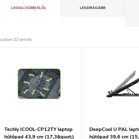
T
LEGOLCSÓBB ELÖL
LEGDRÁGÁBB
e
r
sszesen
22
termék
m
T
é
e
k
r
e
m
k
é
r
k
Techly ICOOL-CP12TY laptop
DeepCool U PAL lapt
hűtőpad 43,9 cm (17,3&quot;)
hűtőpad 39,6 cm (15