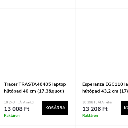
Tracer TRASTA46405 laptop
Esperanza EGC110 l
hűtőpad 40 cm (17,3&quot;)
hűtőpad 43,2 cm (17
800 rpm
800 rpm Fekete
10 243 Ft ÁFA nélkül
10 398 Ft ÁFA nélkül
13 008 Ft
KOSÁRBA
13 206 Ft
K
Raktáron
Raktáron