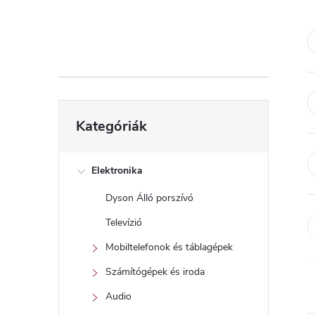
d
a
l
s
Kategóriák
Kategóriák
átugrása
ó
p
Elektronika
Dyson Álló porszívó
a
Televízió
n
Mobiltelefonok és táblagépek
Számítógépek és iroda
e
Audio