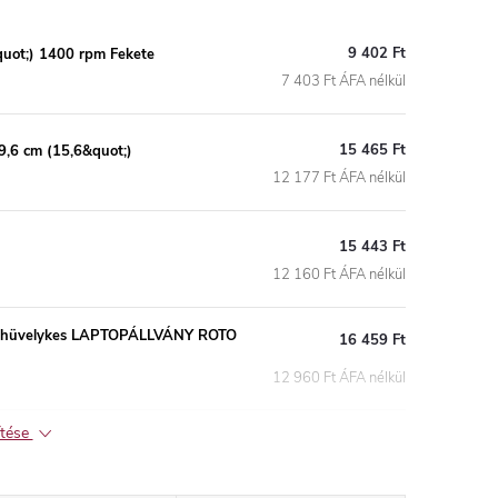
9 402 Ft
uot;) 1400 rpm Fekete
7 403 Ft ÁFA nélkül
15 465 Ft
9,6 cm (15,6&quot;)
12 177 Ft ÁFA nélkül
15 443 Ft
12 160 Ft ÁFA nélkül
0–17 hüvelykes LAPTOPÁLLVÁNY ROTO
16 459 Ft
12 960 Ft ÁFA nélkül
ítése