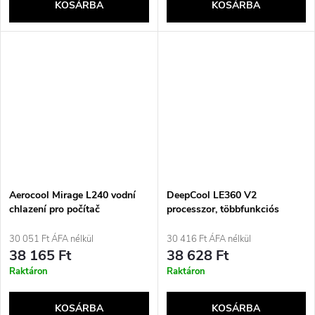
KOSÁRBA
KOSÁRBA
Aerocool Mirage L240 vodní
DeepCool LE360 V2
chlazení pro počítač
processzor, többfunkciós
folyadékhűtő, 12 cm, fekete, 1
darab
30 051 Ft ÁFA nélkül
30 416 Ft ÁFA nélkül
38 165 Ft
38 628 Ft
Raktáron
Raktáron
KOSÁRBA
KOSÁRBA