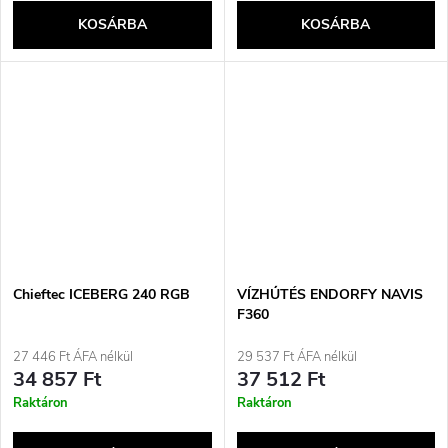
KOSÁRBA
KOSÁRBA
Chieftec ICEBERG 240 RGB
VÍZHŰTÉS ENDORFY NAVIS
F360
27 446 Ft ÁFA nélkül
29 537 Ft ÁFA nélkül
34 857 Ft
37 512 Ft
Raktáron
Raktáron