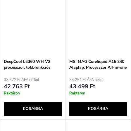
DeepCool LE360 WH V2
MSI MAG Coreliquid A15 240
processzor, többfunkciós
Alaplap, Processzor All-in-one
folyadékhűtő, 12 cm, fehér, 1
folyadékhűtő 12 cm Fekete 1
darab
darab
33 672 Ft ÁFA nélkül
34 251 Ft ÁFA nélkül
42 763 Ft
43 499 Ft
Raktáron
Raktáron
KOSÁRBA
KOSÁRBA