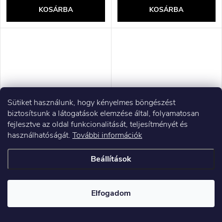
KOSÁRBA
KOSÁRBA
Sütiket használunk, hogy kényelmes böngészést
biztosítsunk a látogatások elemzése által, folyamatosan
fejlesztve az oldal funkcionalitását, teljesítményét és
használhatóságát.
További információk
ASUS ROG Ryuo IV SLC 360
Asus ROG RYUO IV 360
ARGB White Edition
ARGB Fehér - Minden az
Beállítások
processzor All-in-one
egyben vízhűtéses, 12 cm
folyadékhűtő 12 cm Fehér
(fehér)
182 473 Ft ÁFA nélkül
194 451 Ft ÁFA nélkül
231 741 Ft
246 953 Ft
Elfogadom
Raktáron
Raktáron