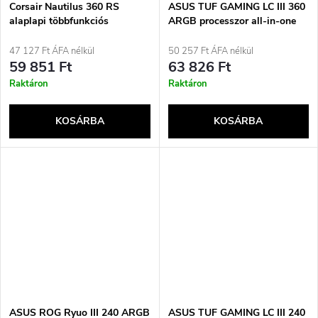
Corsair Nautilus 360 RS
ASUS TUF GAMING LC III 360
alaplapi többfunkciós
ARGB processzor all-in-one
folyadékhűtő, fekete
folyadékhűtő 12 cm fekete
47 127 Ft ÁFA nélkül
50 257 Ft ÁFA nélkül
59 851 Ft
63 826 Ft
Raktáron
Raktáron
KOSÁRBA
KOSÁRBA
ASUS ROG Ryuo III 240 ARGB
ASUS TUF GAMING LC III 240