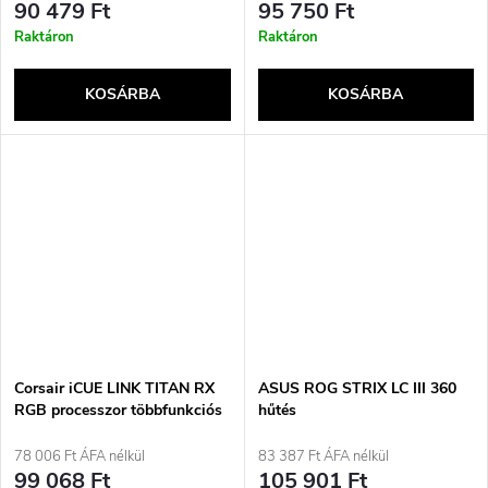
90 479 Ft
95 750 Ft
Raktáron
Raktáron
KOSÁRBA
KOSÁRBA
Corsair iCUE LINK TITAN RX
ASUS ROG STRIX LC III 360
RGB processzor többfunkciós
hűtés
folyadékhűtő 12 cm fekete 1
darab
78 006 Ft ÁFA nélkül
83 387 Ft ÁFA nélkül
99 068 Ft
105 901 Ft