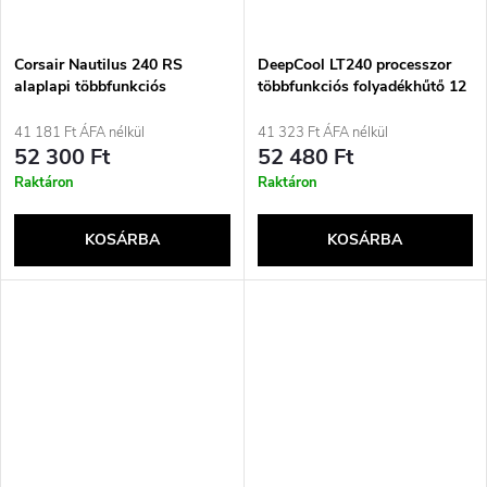
Corsair Nautilus 240 RS
DeepCool LT240 processzor
alaplapi többfunkciós
többfunkciós folyadékhűtő 12
folyadékhűtő, fekete
cm fehér 1 darab
41 181 Ft ÁFA nélkül
41 323 Ft ÁFA nélkül
52 300 Ft
52 480 Ft
Raktáron
Raktáron
KOSÁRBA
KOSÁRBA