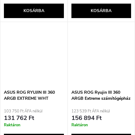
KOSÁRBA
KOSÁRBA
ASUS ROG RYUJIN III 360
ASUS ROG Ryujin III 360
ARGB EXTREME WHT
ARGB Extreme számítógépház
processzor All-in-one
többfunkciós folyadékhűtő 12
folyadékhűtő 12 cm Fehér 1 db
cm fekete
103 750 Ft ÁFA nélkül
123 539 Ft ÁFA nélkül
131 762 Ft
156 894 Ft
Raktáron
Raktáron