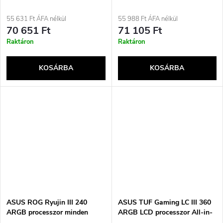
hűtőrendszer
processzor All-in-one
folyadékhűtő 12 cm Fehér
55 631 Ft ÁFA nélkül
55 988 Ft ÁFA nélkül
70 651 Ft
71 105 Ft
Raktáron
Raktáron
KOSÁRBA
KOSÁRBA
ASUS ROG Ryujin III 240
ASUS TUF Gaming LC III 360
ARGB processzor minden
ARGB LCD processzor All-in-
egyben folyadékhűtő 12 cm
one folyadékhűtő 12 cm fekete