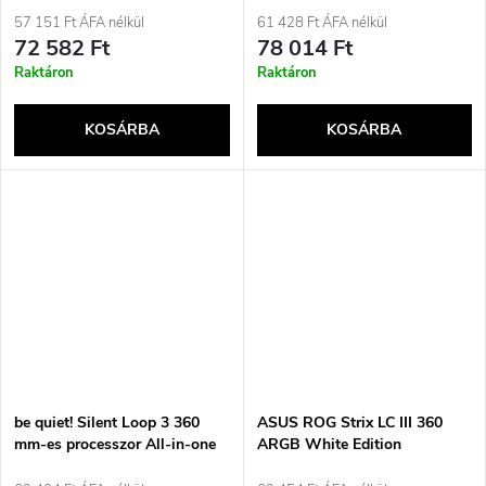
fekete 1 db
1 darab
57 151 Ft ÁFA nélkül
61 428 Ft ÁFA nélkül
72 582 Ft
78 014 Ft
Raktáron
Raktáron
KOSÁRBA
KOSÁRBA
be quiet! Silent Loop 3 360
ASUS ROG Strix LC III 360
mm-es processzor All-in-one
ARGB White Edition
folyadékhűtő 12 cm Fekete 1
processzor folyadékhűtő