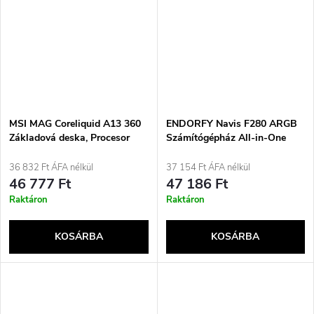
MSI MAG Coreliquid A13 360
ENDORFY Navis F280 ARGB
Základová deska, Procesor
Számítógépház All-in-One
Kapalinový chladič typu vše v
Folyadékhűtő 14 cm Fekete 1
jednom 12 cm Černá 1 kusů
darab
36 832 Ft ÁFA nélkül
37 154 Ft ÁFA nélkül
46 777 Ft
47 186 Ft
Raktáron
Raktáron
KOSÁRBA
KOSÁRBA