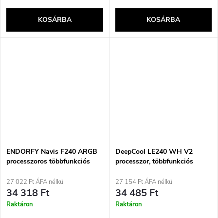
KOSÁRBA
KOSÁRBA
ENDORFY Navis F240 ARGB
DeepCool LE240 WH V2
processzoros többfunkciós
processzor, többfunkciós
folyadékhűtő 24 cm fekete 1
folyadékhűtő, 12 cm, fehér, 1
darab
darab
27 022 Ft ÁFA nélkül
27 154 Ft ÁFA nélkül
34 318 Ft
34 485 Ft
Raktáron
Raktáron