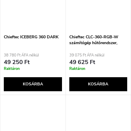
Chieftec ICEBERG 360 DARK
Chieftec CLC-360-RGB-W
számítógép hűtőrendszer,
számítógépház, többfunkciós
folyadékhűtő, 12 cm, fehér
38 780 Ft ÁFA nélkül
39 075 Ft ÁFA nélkül
49 250 Ft
49 625 Ft
Raktáron
Raktáron
KOSÁRBA
KOSÁRBA