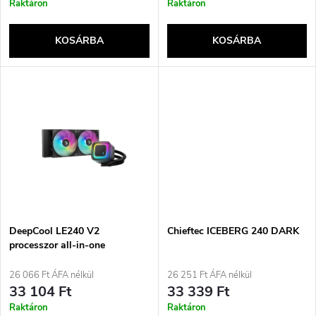
r
Raktáron
Raktáron
k
e
KOSÁRBA
KOSÁRBA
l
n
i
d
s
e
t
z
á
é
j
DeepCool LE240 V2
Chieftec ICEBERG 240 DARK
s
processzor all-in-one
folyadékhűtő 12 cm fekete
a
26 066 Ft ÁFA nélkül
26 251 Ft ÁFA nélkül
e
33 104 Ft
33 339 Ft
Raktáron
Raktáron