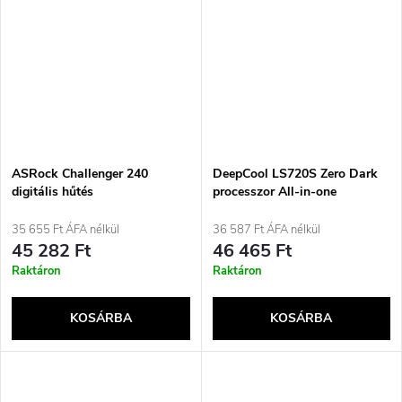
ASRock Challenger 240
DeepCool LS720S Zero Dark
digitális hűtés
processzor All-in-one
folyadékhűtő 12 cm Fekete 1
darab
35 655 Ft ÁFA nélkül
36 587 Ft ÁFA nélkül
45 282 Ft
46 465 Ft
Raktáron
Raktáron
KOSÁRBA
KOSÁRBA