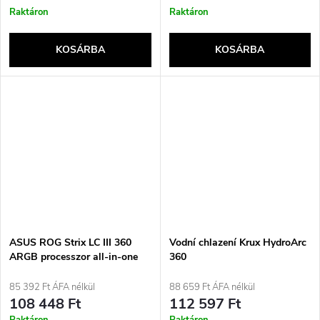
Raktáron
Raktáron
KOSÁRBA
KOSÁRBA
ASUS ROG Strix LC III 360
Vodní chlazení Krux HydroArc
ARGB processzor all-in-one
360
folyadékhűtő 12 cm fekete
85 392 Ft ÁFA nélkül
88 659 Ft ÁFA nélkül
108 448 Ft
112 597 Ft