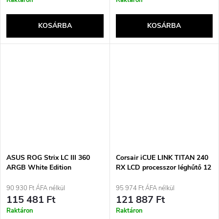
Raktáron
Raktáron
KOSÁRBA
KOSÁRBA
ASUS ROG Strix LC III 360
Corsair iCUE LINK TITAN 240
ARGB White Edition
RX LCD processzor léghűtő 12
processzor All-in-one
cm fekete 1 darab
folyadékhűtő 12 cm Fehér
90 930 Ft ÁFA nélkül
95 974 Ft ÁFA nélkül
115 481 Ft
121 887 Ft
Raktáron
Raktáron