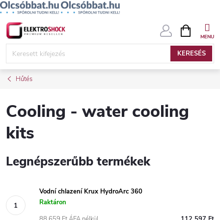
Ugrás
KOSÁR
a
fő
KERESÉS
tartalomhoz
Hűtés
Cooling - water cooling
kits
Legnépszerűbb termékek
Vodní chlazení Krux HydroArc 360
Raktáron
88 659 Ft ÁFA nélkül
112 597 Ft