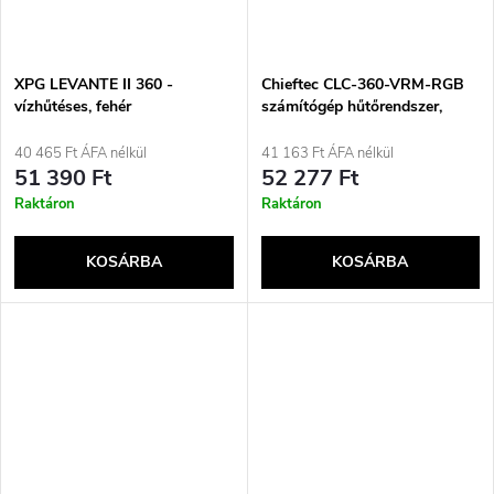
XPG LEVANTE II 360 -
Chieftec CLC-360-VRM-RGB
vízhűtéses, fehér
számítógép hűtőrendszer,
számítógépház, többfunkciós
folyadékhűtő, 12 cm, fekete
40 465 Ft ÁFA nélkül
41 163 Ft ÁFA nélkül
51 390 Ft
52 277 Ft
Raktáron
Raktáron
KOSÁRBA
KOSÁRBA