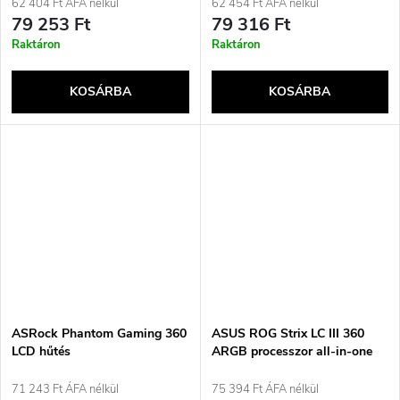
darab
készlet 12 cm fehér
62 404 Ft ÁFA nélkül
62 454 Ft ÁFA nélkül
79 253 Ft
79 316 Ft
Raktáron
Raktáron
KOSÁRBA
KOSÁRBA
ASRock Phantom Gaming 360
ASUS ROG Strix LC III 360
LCD hűtés
ARGB processzor all-in-one
folyadékhűtő 12 cm fekete
71 243 Ft ÁFA nélkül
75 394 Ft ÁFA nélkül