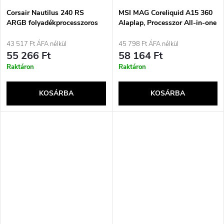
Corsair Nautilus 240 RS
MSI MAG Coreliquid A15 360
ARGB folyadékprocesszoros
Alaplap, Processzor All-in-one
többfunkciós folyadékhűtő,
folyadékhűtő 12 cm Fekete 1
fekete, 1 darab
darab
43 517 Ft ÁFA nélkül
45 798 Ft ÁFA nélkül
55 266 Ft
58 164 Ft
Raktáron
Raktáron
KOSÁRBA
KOSÁRBA