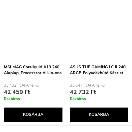
MSI MAG Coreliquid A13 240
ASUS TUF GAMING LC II 240
Alaplap, Processzor All-in-one
ARGB Folyadékhűtő Készlet
folyadékhűtő 12 cm Fekete 1
12 cm Fekete
darab
33 432 Ft ÁFA nélkül
33 647 Ft ÁFA nélkül
42 459 Ft
42 732 Ft
Raktáron
Raktáron
KOSÁRBA
KOSÁRBA