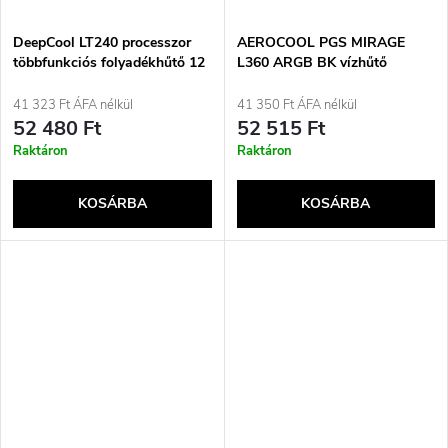
DeepCool LT240 processzor
AEROCOOL PGS MIRAGE
többfunkciós folyadékhűtő 12
L360 ARGB BK vízhűtő
cm fekete 1 darab
41 323 Ft ÁFA nélkül
41 350 Ft ÁFA nélkül
52 480 Ft
52 515 Ft
Raktáron
Raktáron
KOSÁRBA
KOSÁRBA