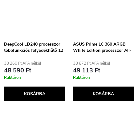
DeepCool LD240 processzor
ASUS Prime LC 360 ARGB
többfunkciós folyadékhűtő 12
White Edition processzor All-
cm fekete 1 darab
in-one folyadékhűtő 12 cm
Fehér 1 darab
38 260 Ft ÁFA nélkül
38 672 Ft ÁFA nélkül
48 590 Ft
49 113 Ft
Raktáron
Raktáron
KOSÁRBA
KOSÁRBA