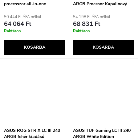
processzor all-in-one
ARGB Procesor Kapalinový
folyadékhűtő 12 cm fekete
chladič typu vše v jednom 12
cm Černá
50 444 Ft ÁFA nélkül
54 198 Ft ÁFA nélkül
64 064 Ft
68 831 Ft
Raktáron
Raktáron
KOSÁRBA
KOSÁRBA
ASUS ROG STRIX LC III 240
ASUS TUF Gaming LC III 240
ARGB fehér kiadású
ARGB White Edition