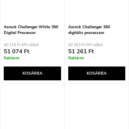
Asrock Challenger White 360
Asrock Challenger 360
Digital Processor
digitális processzor
folyadékhűtő készlet 12 cm
folyadékhűtő készlet 12 cm
Fehér
fekete
40 216 Ft ÁFA nélkül
40 363 Ft ÁFA nélkül
51 074 Ft
51 261 Ft
Raktáron
Raktáron
KOSÁRBA
KOSÁRBA