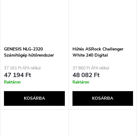
GENESIS NLG-2320
Hűtés ASRock Challenger
Számítógép hűtőrendszer
White 240 Digital
Processzor All-in-One
folyadékhűtő Fekete
37 161 Ft ÁFA nélkül
37 860 Ft ÁFA nélkül
47 194 Ft
48 082 Ft
Raktáron
Raktáron
KOSÁRBA
KOSÁRBA