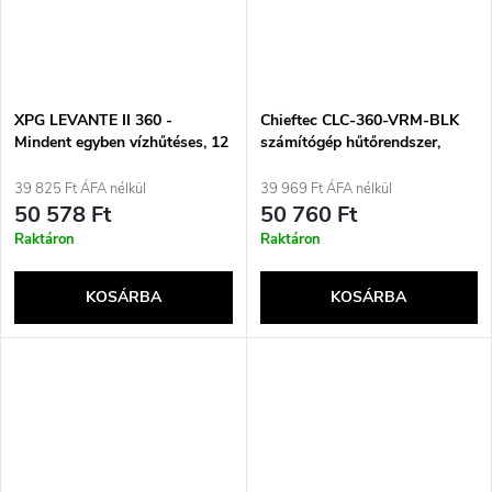
XPG LEVANTE II 360 -
Chieftec CLC-360-VRM-BLK
Mindent egyben vízhűtéses, 12
számítógép hűtőrendszer,
cm (fekete)
számítógépház, többfunkciós
folyadékhűtő, 12 cm, fekete
39 825 Ft ÁFA nélkül
39 969 Ft ÁFA nélkül
50 578 Ft
50 760 Ft
Raktáron
Raktáron
KOSÁRBA
KOSÁRBA