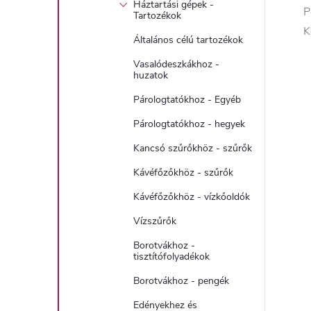
Háztartási gépek -
P
Tartozékok
K
Általános célú tartozékok
Vasalódeszkákhoz -
huzatok
Párologtatókhoz - Egyéb
Párologtatókhoz - hegyek
Kancsó szűrőkhöz - szűrők
Kávéfőzőkhöz - szűrők
Kávéfőzőkhöz - vízkőoldók
Vízszűrők
Borotvákhoz -
tisztítófolyadékok
Borotvákhoz - pengék
Edényekhez és