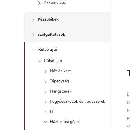
l
Akkumulátor
Készülékek
szolgáltatások
Külső ajtó
Külső ajtó
Ház és kert
Tápegység
Hangszerek
E
Fogyóeszközök és irodaszerek
B
M
IT
P
Háztartási gépek
V