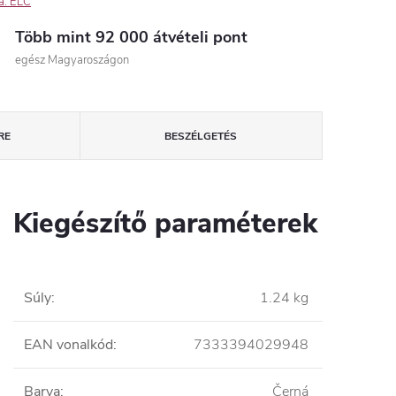
a:
ELC
Több mint 92 000 átvételi pont
egész Magyaroszágon
RE
BESZÉLGETÉS
Kiegészítő paraméterek
Súly
:
1.24 kg
EAN vonalkód
:
7333394029948
Barva
:
Černá