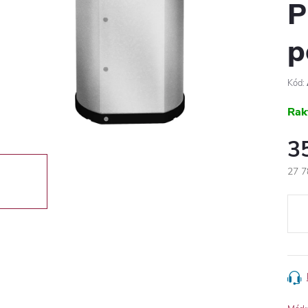
P
p
Kód:
Rak
3
27 7
Egys