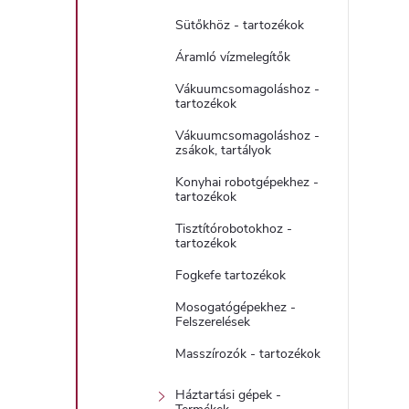
Sütőkhöz - tartozékok
Áramló vízmelegítők
Vákuumcsomagoláshoz -
tartozékok
Vákuumcsomagoláshoz -
zsákok, tartályok
Konyhai robotgépekhez -
tartozékok
Tisztítórobotokhoz -
tartozékok
Fogkefe tartozékok
Mosogatógépekhez -
Felszerelések
Masszírozók - tartozékok
Háztartási gépek -