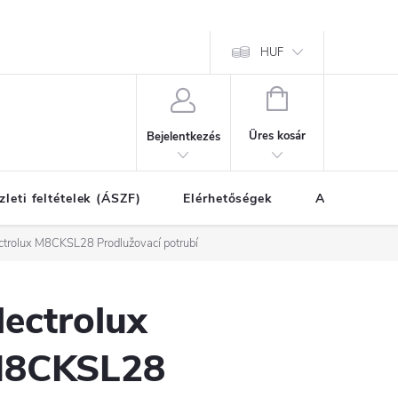
HUF
KOSÁR
Üres kosár
Bejelentkezés
zleti feltételek (ÁSZF)
Elérhetőségek
A vásárlás l
ctrolux M8CKSL28 Prodlužovací potrubí
lectrolux
8CKSL28