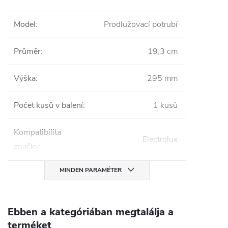
Model
:
Prodlužovací potrubí
Průměr
:
19,3 cm
Výška
:
295 mm
Počet kusů v balení
:
1 kusů
Kompatibilita
Electrolux
značky
:
MINDEN PARAMÉTER
Ebben a kategóriában megtalálja a
terméket