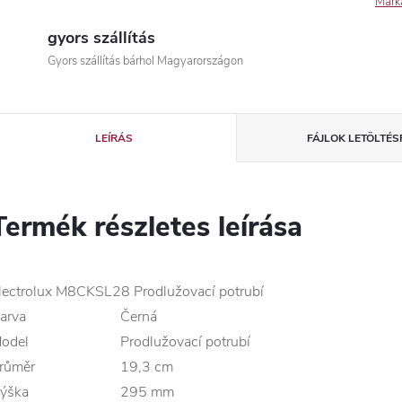
Márk
gyors szállítás
Gyors szállítás bárhol Magyarországon
LEÍRÁS
FÁJLOK LETÖLTÉS
Termék részletes leírása
lectrolux M8CKSL28 Prodlužovací potrubí
arva
Černá
odel
Prodlužovací potrubí
růměr
19,3 cm
ýška
295 mm