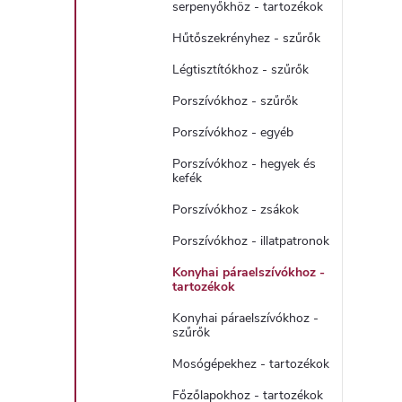
serpenyőkhöz - tartozékok
Hűtőszekrényhez - szűrők
Légtisztítókhoz - szűrők
Porszívókhoz - szűrők
Porszívókhoz - egyéb
Porszívókhoz - hegyek és
kefék
Porszívókhoz - zsákok
Porszívókhoz - illatpatronok
Konyhai páraelszívókhoz -
tartozékok
Konyhai páraelszívókhoz -
szűrők
Mosógépekhez - tartozékok
Főzőlapokhoz - tartozékok