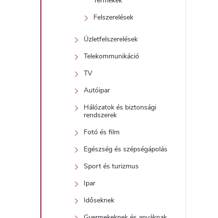
Termékek
Felszerelések
Üzletfelszerelések
Telekommunikáció
TV
Autóipar
Hálózatok és biztonsági
rendszerek
Fotó és film
Egészség és szépségápolás
Sport és turizmus
Ipar
Időseknek
Gyermekeknek és anyáknak