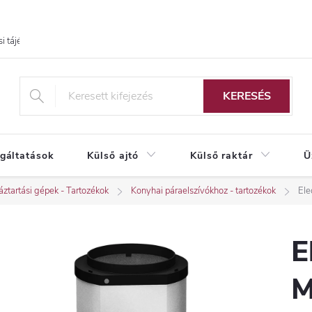
i tájékoztató
KERESÉS
lgáltatások
Külső ajtó
Külső raktár
Ü
ztartási gépek - Tartozékok
Konyhai páraelszívókhoz - tartozékok
Ele
E
M