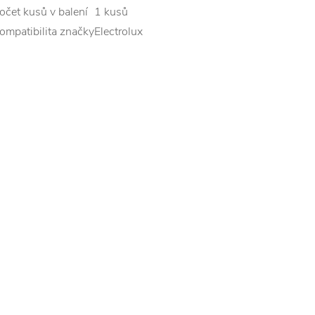
očet kusů v balení
1 kusů
ompatibilita značky
Electrolux