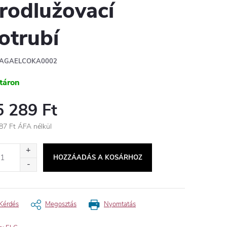
rodlužovací
otrubí
AGAELCOKA0002
táron
5 289 Ft
87 Ft ÁFA nélkül
égár:
HOZZÁADÁS A KOSÁRHOZ
Kérdés
Megosztás
Nyomtatás