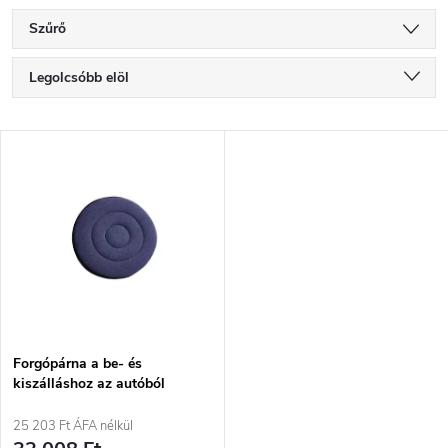
Szűrő
T
Legolcsóbb elöl
e
Legdrágább
T
Legnépszerűbb termékek
r
e
ABC szerint
m
r
é
m
k
é
e
Forgópárna a be- és
kiszálláshoz az autóból
k
k
25 203 Ft ÁFA nélkül