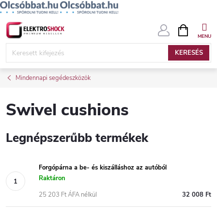
Ugrás
KOSÁR
a
fő
KERESÉS
tartalomhoz
Mindennapi segédeszközök
Swivel cushions
Legnépszerűbb termékek
Forgópárna a be- és kiszálláshoz az autóból
Raktáron
25 203 Ft ÁFA nélkül
32 008 Ft