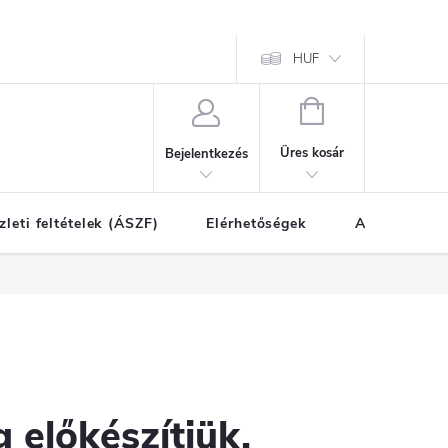
HUF
KOSÁR
Üres kosár
Bejelentkezés
zleti feltételek (ÁSZF)
Elérhetőségek
A vásárlás l
 előkészítjük.