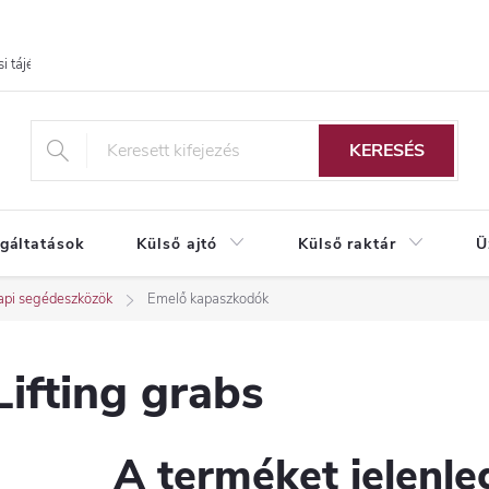
i tájékoztató
KERESÉS
lgáltatások
Külső ajtó
Külső raktár
Ü
pi segédeszközök
Emelő kapaszkodók
Lifting grabs
A terméket jelenleg