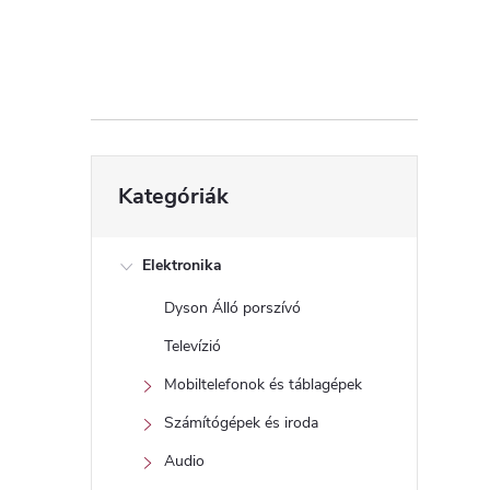
d
a
l
s
Kategóriák
Kategóriák
átugrása
ó
p
Elektronika
Dyson Álló porszívó
a
Televízió
n
Mobiltelefonok és táblagépek
Számítógépek és iroda
e
Audio