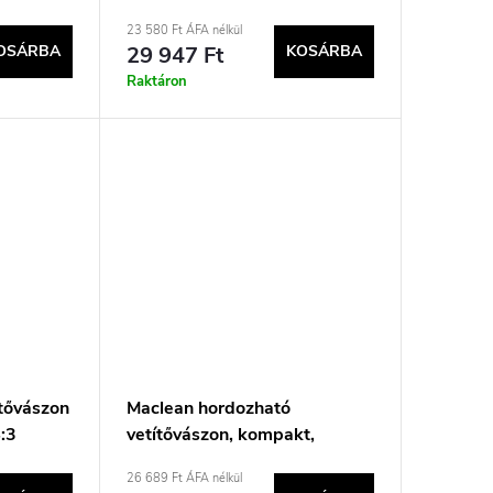
23 580 Ft ÁFA nélkül
OSÁRBA
29 947 Ft
KOSÁRBA
Raktáron
tővászon
Maclean hordozható
:3
vetítővászon, kompakt,
asztali, 45&quot;, 4:3, MC-
26 689 Ft ÁFA nélkül
961