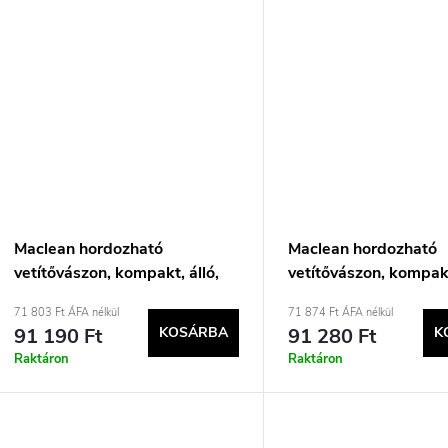
Maclean hordozható
Maclean hordozható
vetítővászon, kompakt, álló,
vetítővászon, kompakt
100&quot;, 4:3, MC-211
100&quot;, 16:10, M
71 803 Ft ÁFA nélkül
71 874 Ft ÁFA nélkül
91 190 Ft
KOSÁRBA
91 280 Ft
K
Raktáron
Raktáron