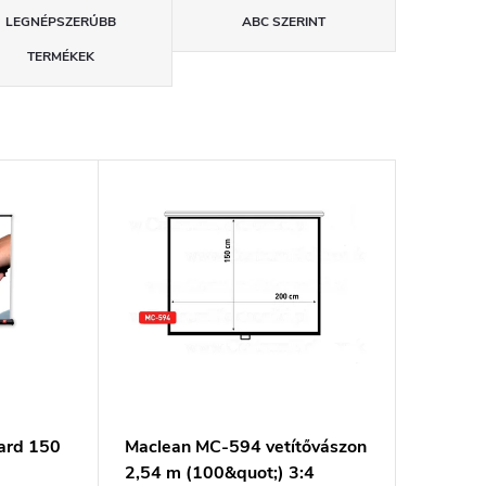
LEGNÉPSZERŰBB
ABC SZERINT
TERMÉKEK
ard 150
Maclean MC-594 vetítővászon
2,54 m (100&quot;) 3:4