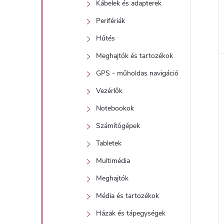
Kábelek és adapterek
Perifériák
Hűtés
l
Meghajtók és tartozékok
GPS - műholdas navigáció
i
Vezérlők
Notebookok
Számítógépek
Tabletek
Multimédia
j
Meghajtók
Média és tartozékok
Házak és tápegységek