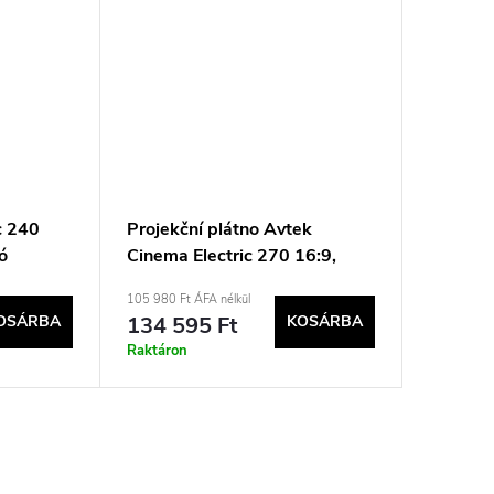
c 240
Projekční plátno Avtek
ló
Cinema Electric 270 16:9,
úhlopříčka 121“
105 980 Ft ÁFA nélkül
OSÁRBA
134 595 Ft
KOSÁRBA
Raktáron