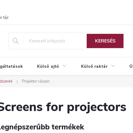
i tájékoztató
KERESÉS
lgáltatások
Külső ajtó
Külső raktár
Ü
ndszerek
Projektor vászon
Screens for projectors
Legnépszerűbb termékek