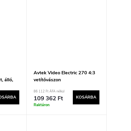
Avtek Video Electric 270 4:3
, álló,
vetítővászon
C-213
86 112 Ft ÁFA nélkül
OSÁRBA
109 362 Ft
KOSÁRBA
Raktáron