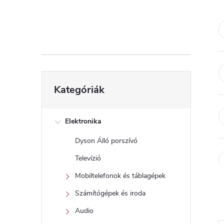
d
a
l
s
Kategóriák
Kategóriák
átugrása
ó
p
Elektronika
Dyson Álló porszívó
a
Televízió
n
Mobiltelefonok és táblagépek
Számítógépek és iroda
e
Audio