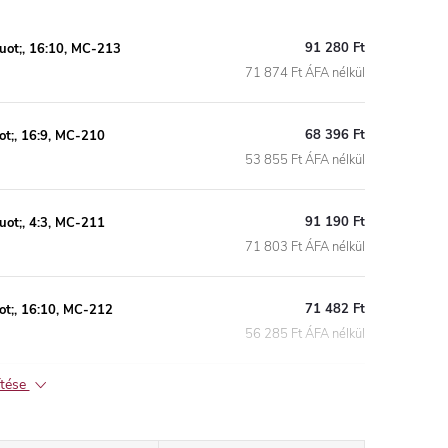
91 280 Ft
quot;, 16:10, MC-213
71 874 Ft ÁFA nélkül
68 396 Ft
ot;, 16:9, MC-210
53 855 Ft ÁFA nélkül
91 190 Ft
uot;, 4:3, MC-211
71 803 Ft ÁFA nélkül
71 482 Ft
ot;, 16:10, MC-212
56 285 Ft ÁFA nélkül
ítése