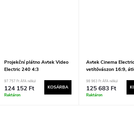
Projekční plátno Avtek Video
Avtek Cinema Electri
Electric 240 4:3
vetítővászon 16:9, át
103,9&quot;
97 757 Ft ÁFA nélkül
98 963 Ft ÁFA nélkül
124 152 Ft
KOSÁRBA
125 683 Ft
K
Raktáron
Raktáron
L