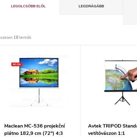
T
LEGOLCSÓBB ELÖL
LEGDRÁGÁBB
e
r
sszesen
18
termék
m
T
é
e
k
r
e
m
k
é
r
k
Maclean MC-536 projekční
Avtek TRIPOD Stand
plátno 182,9 cm (72") 4:3
vetítővászon 1:1