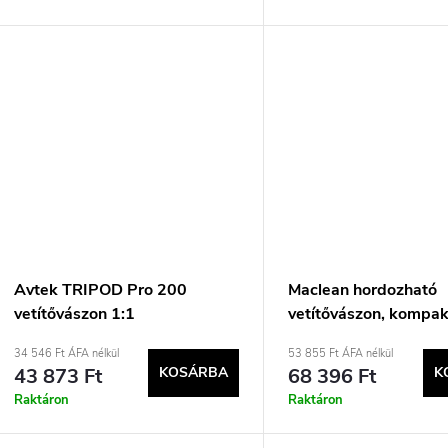
Avtek TRIPOD Pro 200
Maclean hordozható
vetítővászon 1:1
vetítővászon, kompakt
66&quot;, 16:9, MC-
34 546 Ft ÁFA nélkül
53 855 Ft ÁFA nélkül
43 873 Ft
KOSÁRBA
68 396 Ft
K
Raktáron
Raktáron