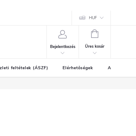
HUF
KOSÁR
Üres kosár
Bejelentkezés
zleti feltételek (ÁSZF)
Elérhetőségek
A vásárlás l