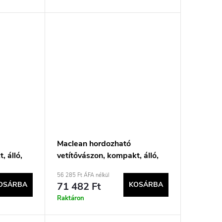
Maclean hordozható
, álló,
vetítővászon, kompakt, álló,
210
80&quot;, 16:10, MC-212
56 285 Ft ÁFA nélkül
OSÁRBA
71 482 Ft
KOSÁRBA
Raktáron