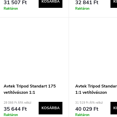
31 507 Ft
KOSÁRBA
32 841 Ft
K
Raktáron
Raktáron
Avtek Tripod Standart 175
Avtek Tripod Standa
vetítővászon 1:1
1:1 vetítővászon
28 066 Ft ÁFA nélkül
31 519 Ft ÁFA nélkül
35 644 Ft
KOSÁRBA
40 029 Ft
K
Raktáron
Raktáron