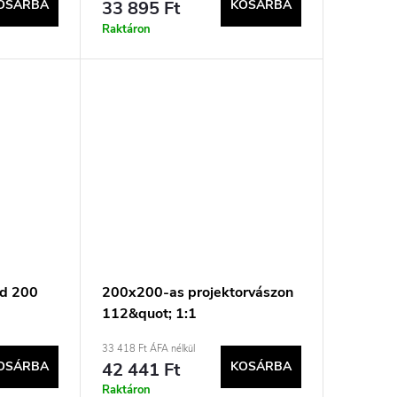
OSÁRBA
33 895 Ft
KOSÁRBA
Raktáron
rd 200
200x200-as projektorvászon
112&quot; 1:1
33 418 Ft ÁFA nélkül
OSÁRBA
42 441 Ft
KOSÁRBA
Raktáron