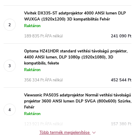
Vivitek DX335-ST adatprojektor 4000 ANSI lumen DLP
WUXGA (1920x1200) 3D kompatibilitás Fehér
Raktáron
189 835 Ft ÁFA nélkül
241 090 Ft
Optoma HZ41HDR standard vetítési távolságú projektor,
4400 ANSI lumen, DLP 1080p (1920x1080), 3D
kompatibilis, fekete
Raktáron
356 334 Ft ÁFA nélkül
452 544 Ft
Viewsonic PA503S adatprojektor Normál vetítési távolságú
projektor 3600 ANSI lumen DLP SVGA (800x600) Szürke,
Fehér
Raktáron
123 921 Ft ÁFA nélkül
157 380 Ft
Több termék megjelenítése