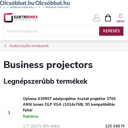
Ugrás
KOSÁR
a
fő
KERESÉS
tartalomhoz
Audiovizuális rendszerek
Business projectors
Legnépszerűbb termékek
Optoma X309ST adatprojektor Asztali projektor 3700
ANSI lumen DLP XGA (1024x768) 3D kompatibilitás
Fehér
Raktáron
177 203 Ft ÁFA nélkül
225 048 Ft