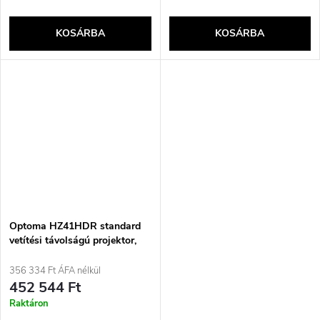
KOSÁRBA
KOSÁRBA
Optoma HZ41HDR standard
vetítési távolságú projektor,
4400 ANSI lumen, DLP 1080p
(1920x1080), 3D kompatibilis,
356 334 Ft ÁFA nélkül
fekete
452 544 Ft
Raktáron