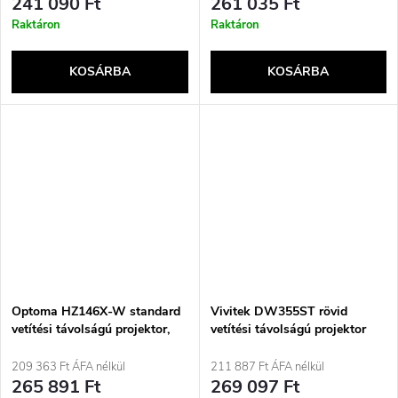
241 090 Ft
261 035 Ft
Raktáron
Raktáron
KOSÁRBA
KOSÁRBA
Optoma HZ146X-W standard
Vivitek DW355ST rövid
vetítési távolságú projektor,
vetítési távolságú projektor
3800 ANSI lumen, DLP 1080p
(1920x1080), 3D kompatibilis,
209 363 Ft ÁFA nélkül
211 887 Ft ÁFA nélkül
fehér
265 891 Ft
269 097 Ft