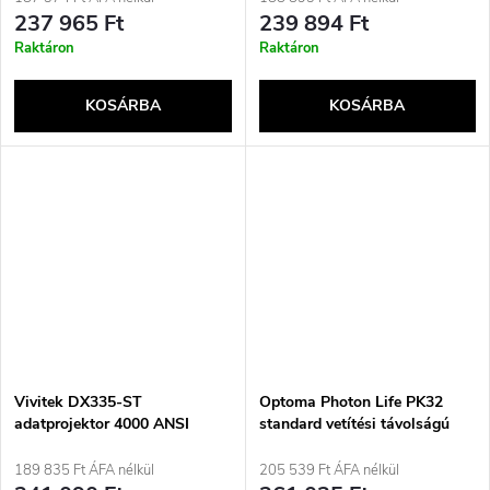
e
(3840x2160) 3D kompatibilita
237 965 Ft
239 894 Ft
Černá
Raktáron
Raktáron
KOSÁRBA
KOSÁRBA
Vivitek DX335-ST
Optoma Photon Life PK32
adatprojektor 4000 ANSI
standard vetítési távolságú
lumen DLP WUXGA
projektor, 1100 ANSI lumen,
(1920x1200) 3D
DLP UHD 4K (3840x2160), 3D
189 835 Ft ÁFA nélkül
205 539 Ft ÁFA nélkül
kompatibilitás Fehér
kompatibilis, fekete