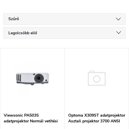
Szűrő
T
Legolcsóbb elöl
e
Legdrágább
T
Legnépszerűbb termékek
r
e
ABC szerint
m
r
é
m
k
é
Optoma X309ST adatprojektor
e
Viewsonic PA503S
Asztali projektor 3700 ANSI
adatprojektor Normál vetítési
k
lumen DLP XGA (1024x768)
távolságú projektor 3600 ANSI