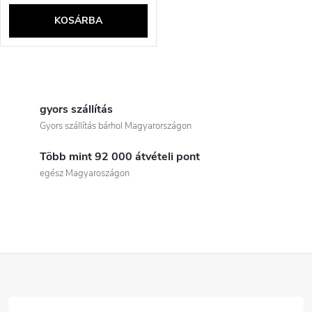
KOSÁRBA
L
i
gyors szállítás
Gyors szállítás bárhol Magyarországon
s
Több mint 92 000 átvételi pont
t
egész Magyaroszágon
a
i
r
L
á
á
n