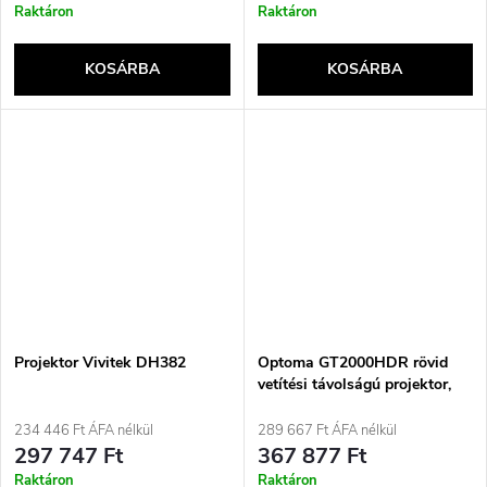
Raktáron
Raktáron
KOSÁRBA
KOSÁRBA
Projektor Vivitek DH382
Optoma GT2000HDR rövid
vetítési távolságú projektor,
3500 ANSI lumen, DLP 1080p
(1920x1080), 3D kompatibilis,
234 446 Ft ÁFA nélkül
289 667 Ft ÁFA nélkül
fehér
297 747 Ft
367 877 Ft
Raktáron
Raktáron