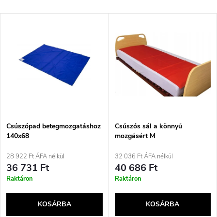
e
Legdrágább
T
Legnépszerűbb termékek
r
e
ABC szerint
m
r
é
m
k
é
e
Csúszópad betegmozgatáshoz
Csúszós sál a könnyű
140x68
mozgásért M
k
k
28 922 Ft ÁFA nélkül
32 036 Ft ÁFA nélkül
e
36 731 Ft
40 686 Ft
r
Raktáron
Raktáron
k
e
KOSÁRBA
KOSÁRBA