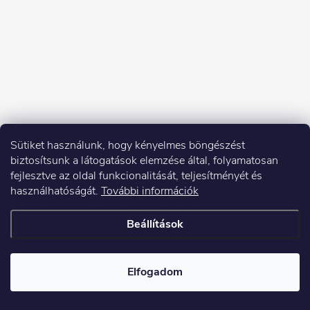
Sütiket használunk, hogy kényelmes böngészést
biztosítsunk a látogatások elemzése által, folyamatosan
fejlesztve az oldal funkcionalitását, teljesítményét és
használhatóságát.
További információk
Beállítások
Copyright 2026
Elektroshock.hu
. Minden jog fenntartva.
Elfogadom
Shoptet készítette