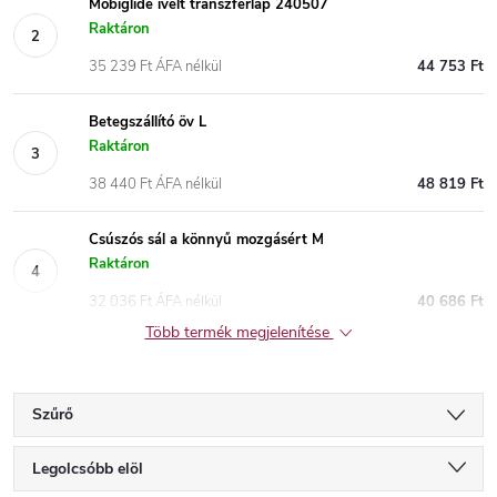
Mobiglide ívelt transzferlap 240507
Raktáron
35 239 Ft ÁFA nélkül
44 753 Ft
Betegszállító öv L
Raktáron
38 440 Ft ÁFA nélkül
48 819 Ft
Csúszós sál a könnyű mozgásért M
Raktáron
32 036 Ft ÁFA nélkül
40 686 Ft
Több termék megjelenítése
Szűrő
T
Legolcsóbb elöl