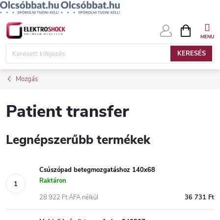
Ugrás
KOSÁR
a
fő
KERESÉS
tartalomhoz
Mozgás
Patient transfer
Legnépszerűbb termékek
Csúszópad betegmozgatáshoz 140x68
Raktáron
28 922 Ft ÁFA nélkül
36 731 Ft