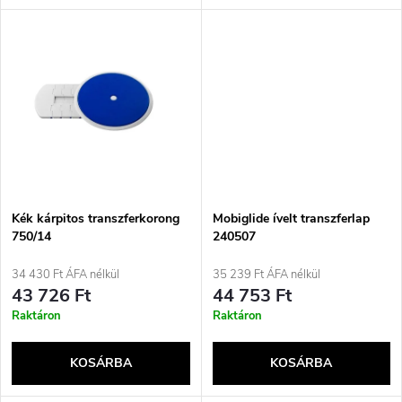
l
n
i
d
s
e
t
z
á
é
j
Kék kárpitos transzferkorong
Mobiglide ívelt transzferlap
s
750/14
240507
a
34 430 Ft ÁFA nélkül
35 239 Ft ÁFA nélkül
e
43 726 Ft
44 753 Ft
Raktáron
Raktáron
KOSÁRBA
KOSÁRBA