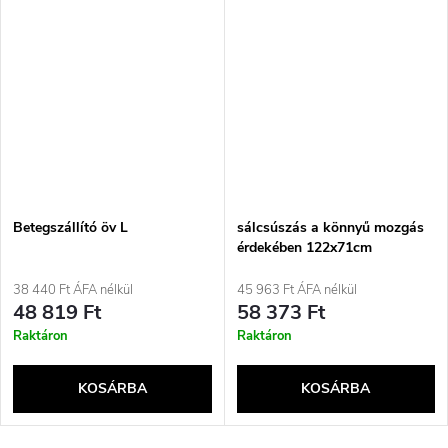
Betegszállító öv L
sálcsúszás a könnyű mozgás
érdekében 122x71cm
38 440 Ft ÁFA nélkül
45 963 Ft ÁFA nélkül
48 819 Ft
58 373 Ft
Raktáron
Raktáron
KOSÁRBA
KOSÁRBA