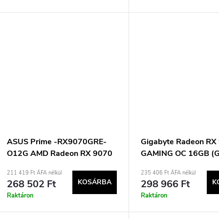
ASUS Prime -RX9070GRE-
Gigabyte Radeon RX
O12G AMD Radeon RX 9070
GAMING OC 16GB (
GRE 12 GB GDDR6
R9070GAMING OC-
211 419 Ft ÁFA nélkül
235 406 Ft ÁFA nélkül
268 502 Ft
KOSÁRBA
298 966 Ft
K
Raktáron
Raktáron