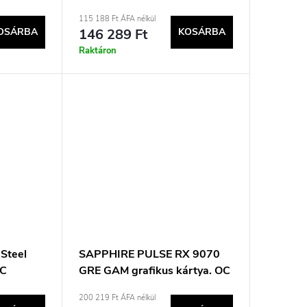
115 188 Ft ÁFA nélkül
OSÁRBA
146 289 Ft
KOSÁRBA
Raktáron
Steel
SAPPHIRE PULSE RX 9070
OC
GRE GAM grafikus kártya. OC
12GB
200 219 Ft ÁFA nélkül