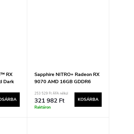
n™ RX
Sapphire NITRO+ Radeon RX
d Dark
9070 AMD 16GB GDDR6
a
videokártya
253 529 Ft ÁFA nélkül
OSÁRBA
321 982 Ft
KOSÁRBA
Raktáron