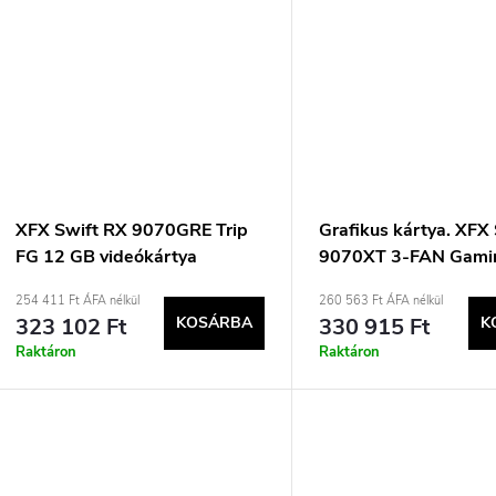
XFX Swift RX 9070GRE Trip
Grafikus kártya. XFX
FG 12 GB videókártya
9070XT 3-FAN Gamin
16G
254 411 Ft ÁFA nélkül
260 563 Ft ÁFA nélkül
323 102 Ft
KOSÁRBA
330 915 Ft
K
Raktáron
Raktáron