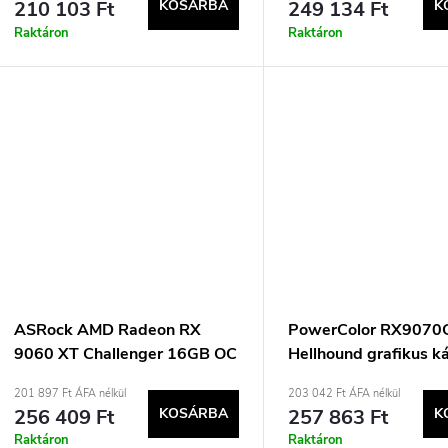
210 103 Ft
KOSÁRBA
249 134 Ft
K
Raktáron
Raktáron
ASRock AMD Radeon RX
PowerColor RX9070
9060 XT Challenger 16GB OC
Hellhound grafikus k
GDDR6 videokártya
201 897 Ft ÁFA nélkül
203 042 Ft ÁFA nélkül
256 409 Ft
KOSÁRBA
257 863 Ft
K
Raktáron
Raktáron