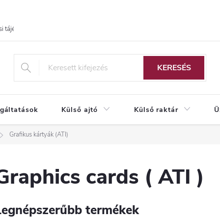
i tájékoztató
KERESÉS
lgáltatások
Külső ajtó
Külső raktár
Ü
Grafikus kártyák (ATI)
Graphics cards ( ATI )
Legnépszerűbb termékek