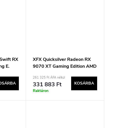
 Swift RX
XFX Quicksilver Radeon RX
g E.
9070 XT Gaming Edition AMD
16GB GDDR6
261 325 Ft ÁFA nélkül
OSÁRBA
331 883 Ft
KOSÁRBA
Raktáron