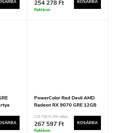
OSÁRBA
254 278 Ft
KOSÁRBA
Raktáron
GRE
PowerColor Red Devil AMD
ártya
Radeon RX 9070 GRE 12GB
GDDR6 videokártya
210 706 Ft ÁFA nélkül
OSÁRBA
267 597 Ft
KOSÁRBA
Raktáron