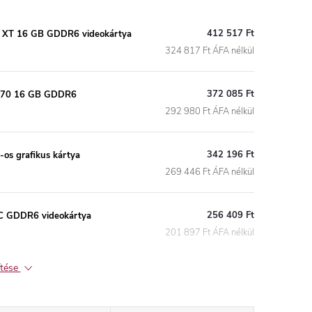
412 517 Ft
XT 16 GB GDDR6 videokártya
324 817 Ft ÁFA nélkül
372 085 Ft
070 16 GB GDDR6
292 980 Ft ÁFA nélkül
342 196 Ft
s grafikus kártya
269 446 Ft ÁFA nélkül
256 409 Ft
C GDDR6 videokártya
201 897 Ft ÁFA nélkül
ítése