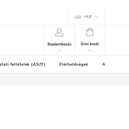
HUF
KOSÁR
Üres kosár
Bejelentkezés
zleti feltételek (ÁSZF)
Elérhetőségek
A vásárlás l