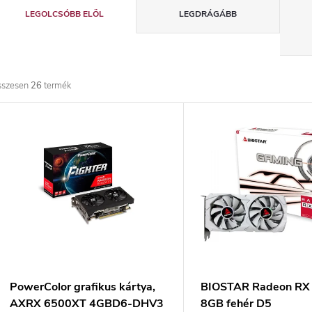
T
LEGOLCSÓBB ELÖL
LEGDRÁGÁBB
e
r
sszesen
26
termék
m
T
é
e
k
r
e
m
k
é
r
k
PowerColor grafikus kártya,
BIOSTAR Radeon RX
AXRX 6500XT 4GBD6-DHV3
8GB fehér D5