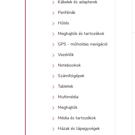
Kábelek és adapterek
Perifériák
Hűtés
l
Meghajtók és tartozékok
GPS - műholdas navigáció
i
Vezérlők
Notebookok
Számítógépek
Tabletek
Multimédia
j
Meghajtók
Média és tartozékok
Házak és tápegységek