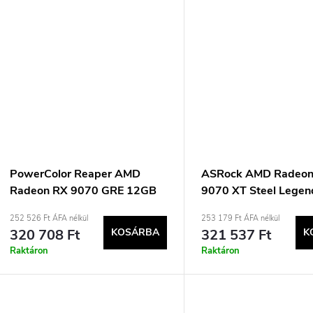
PowerColor Reaper AMD
ASRock AMD Radeo
Radeon RX 9070 GRE 12GB
9070 XT Steel Legen
GDDR6 videókártya
16GB grafikus kárty
252 526 Ft ÁFA nélkül
253 179 Ft ÁFA nélkül
320 708 Ft
KOSÁRBA
321 537 Ft
K
Raktáron
Raktáron