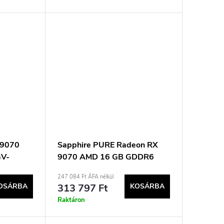
 9070
Sapphire PURE Radeon RX
GV-
9070 AMD 16 GB GDDR6
16GD)
247 084 Ft ÁFA nélkül
OSÁRBA
313 797 Ft
KOSÁRBA
Raktáron