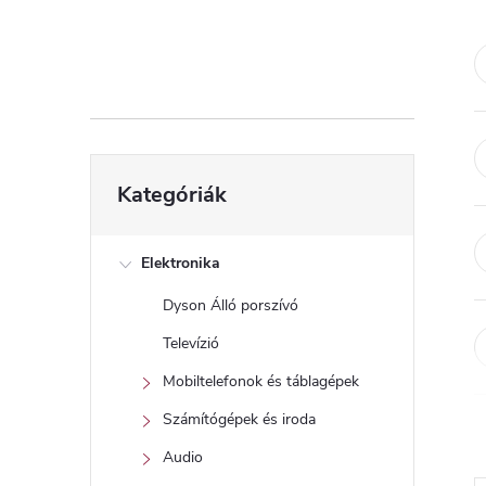
d
a
l
s
Kategóriák
Kategóriák
átugrása
ó
p
Elektronika
Dyson Álló porszívó
a
Televízió
n
Mobiltelefonok és táblagépek
Számítógépek és iroda
e
Audio