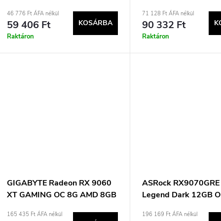
e
e
46 776 Ft ÁFA nélkül
71 128 Ft ÁFA nélkül
59 406 Ft
KOSÁRBA
90 332 Ft
K
n
k
Raktáron
Raktáron
d
e
z
s
é
t
s
á
e
GIGABYTE Radeon RX 9060
ASRock RX9070GRE 
XT GAMING OC 8G AMD 8GB
Legend Dark 12GB 
a
GDDR6
grafikus kártya
165 435 Ft ÁFA nélkül
196 169 Ft ÁFA nélkül