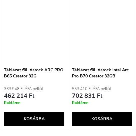
Táblázat fül. Asrock ARC PRO
Táblázat fül. Asrock Intel Arc
B65 Creator 32G
Pro B70 Creator 32GB
363 948 Ft ÁFA nélkül
553 410 Ft ÁFA nélkül
462 214 Ft
702 831 Ft
Raktáron
Raktáron
KOSÁRBA
KOSÁRBA