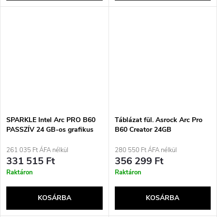
SPARKLE Intel Arc PRO B60
Táblázat fül. Asrock Arc Pro
PASSZÍV 24 GB-os grafikus
B60 Creator 24GB
kártya
261 035 Ft ÁFA nélkül
280 550 Ft ÁFA nélkül
331 515 Ft
356 299 Ft
Raktáron
Raktáron
KOSÁRBA
KOSÁRBA