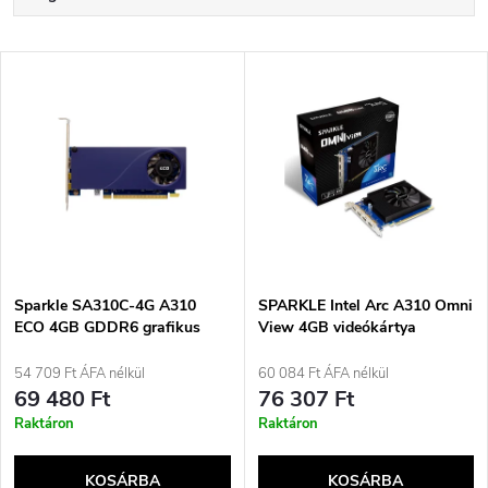
e
Legdrágább
T
Legnépszerűbb termékek
r
e
ABC szerint
m
r
é
m
k
é
e
Sparkle SA310C-4G A310
SPARKLE Intel Arc A310 Omni
ECO 4GB GDDR6 grafikus
View 4GB videókártya
k
kártya
k
54 709 Ft ÁFA nélkül
60 084 Ft ÁFA nélkül
e
69 480 Ft
76 307 Ft
r
Raktáron
Raktáron
k
e
KOSÁRBA
KOSÁRBA