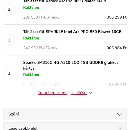
Táblázat fül. Asrock Arc Pro B60 Creator 24GB
Raktáron
280 550 Ft ÁFA nélkül
356 299 Ft
Táblázat fül. SPARKLE Intel Arc PRO B50 Blower 16GB
Raktáron
240 932 Ft ÁFA nélkül
305 984 Ft
Sparkle SA310C-4G A310 ECO 4GB GDDR6 grafikus
kártya
Raktáron
54 709 Ft ÁFA nélkül
69 480 Ft
Több termék megjelenítése
Szűrő
T
Legolcsóbb elöl