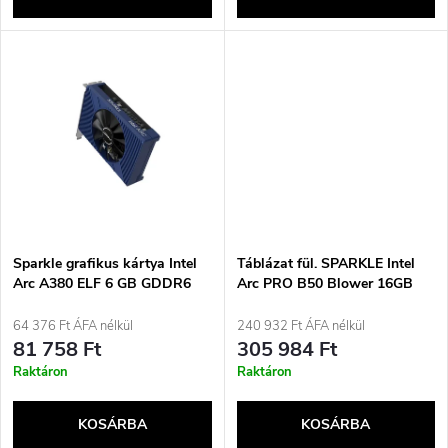
l
n
i
d
s
e
t
z
á
é
j
Sparkle grafikus kártya Intel
Táblázat fül. SPARKLE Intel
s
Arc A380 ELF 6 GB GDDR6
Arc PRO B50 Blower 16GB
a
64 376 Ft ÁFA nélkül
240 932 Ft ÁFA nélkül
e
81 758 Ft
305 984 Ft
Raktáron
Raktáron
KOSÁRBA
KOSÁRBA