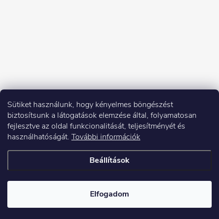
Sütiket használunk, hogy kényelmes böngészést
biztosítsunk a látogatások elemzése által, folyamatosan
fejlesztve az oldal funkcionalitását, teljesítményét és
használhatóságát.
További információk
Beállítások
Copyright 2026
Elektroshock.hu
. Minden jog fenntartva.
Elfogadom
Shoptet készítette