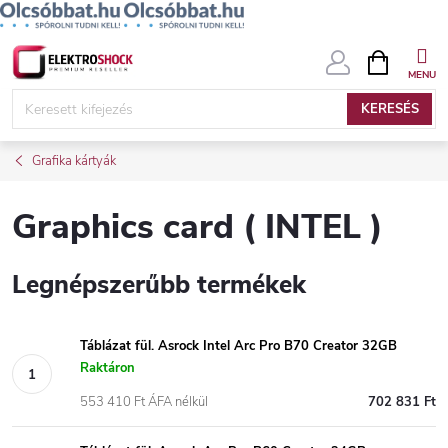
Ugrás
KOSÁR
a
fő
KERESÉS
tartalomhoz
Grafika kártyák
Graphics card ( INTEL )
Legnépszerűbb termékek
Táblázat fül. Asrock Intel Arc Pro B70 Creator 32GB
Raktáron
553 410 Ft ÁFA nélkül
702 831 Ft