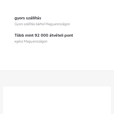
L
i
gyors szállítás
Gyors szállítás bárhol Magyarországon
s
Több mint 92 000 átvételi pont
t
egész Magyaroszágon
a
i
r
L
á
á
n
b
y
í