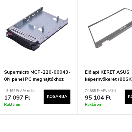
T
é
e
k
r
e
m
k
é
r
k
Supermicro MCP-220-00043-
Előlapi KERET ASUS
0N panel PC meghajtókhoz
képernyőkeret (90S
e
e
8,89 cm (3,5&quot;) Panel
MPIAN0) Fekete
13 462 Ft ÁFA nélkül
74 885 Ft ÁFA nélkül
kerettel Ezüst
17 097 Ft
KOSÁRBA
95 104 Ft
K
n
k
Raktáron
Raktáron
d