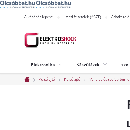
Ugrás
A vásárlás lépései
Üzleti feltételek (ÁSZF)
Adatkezelés
a
fő
tartalomhoz
Elektronika
Készülékek
szo
Külső ajtó
Külső ajtó
Vállalati és szerverterm
Kezdőlap
O
l