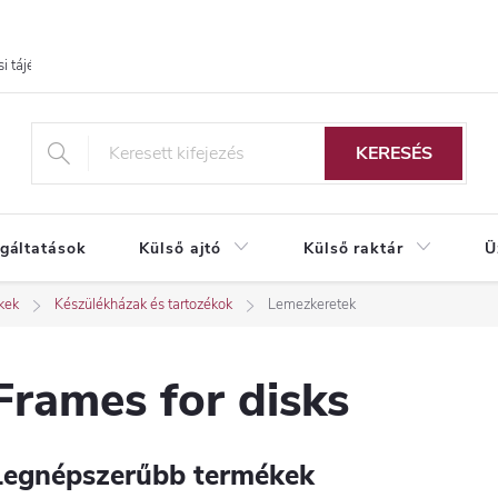
i tájékoztató
KERESÉS
lgáltatások
Külső ajtó
Külső raktár
Ü
ékek
Készülékházak és tartozékok
Lemezkeretek
Frames for disks
Legnépszerűbb termékek