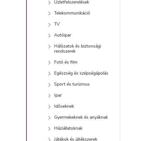
i
Üzletfelszerelések
Telekommunikáció
i
TV
Autóipar
t
Hálózatok és biztonsági
rendszerek
j
Fotó és film
i
Egészség és szépségápolás
r
Sport és turizmus
Ipar
Időseknek
Gyermekeknek és anyáknak
í
Háziállatoknak
Játékok és játékszerek