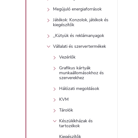
t
Megújuló energiaforrások
Játékok: Konzolok, játékok és
kiegészítők
_Kütyük és reklámanyagok
Vállalati és szervertermékek
l
Vezérlők
Grafikus kártyák
munkaállomásokhoz és
szerverekhez
Hálózati megoldások
i
KVM
Tárolók
Készülékházak és
tartozékok
Kiegészítők