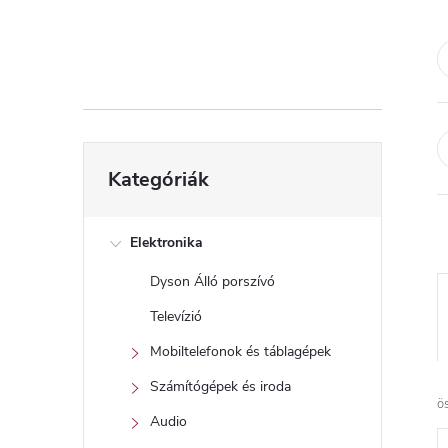
d
a
l
s
Kategóriák
Kategóriák
átugrása
ó
p
Elektronika
Dyson Álló porszívó
a
Televízió
n
Mobiltelefonok és táblagépek
Számítógépek és iroda
e
ö
Audio