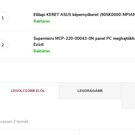
Előlapi KERET ASUS képernyőkeret (90SK0000-MPIAN
Raktáron
Supermicro MCP-220-00043-0N panel PC meghajtókhoz 
Ezüst
Raktáron
T
LEGOLCSÓBB ELÖL
LEGDRÁGÁBB
e
r
sszesen
2
termék
m