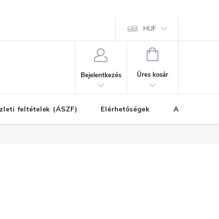
HUF
KOSÁR
Üres kosár
Bejelentkezés
zleti feltételek (ÁSZF)
Elérhetőségek
A vásárlás l