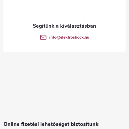
b
l
é
info
@
elektroshock.hu
c
Online fizetési lehetőséget biztosítunk