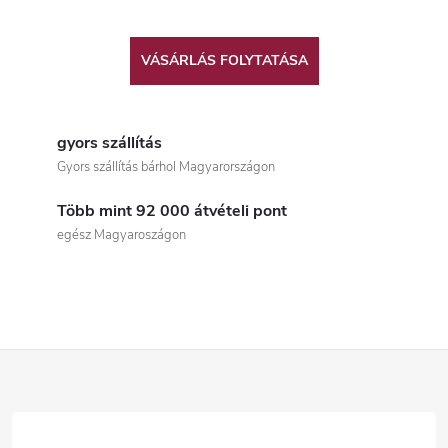
VÁSÁRLÁS FOLYTATÁSA
gyors szállítás
Gyors szállítás bárhol Magyarországon
Több mint 92 000 átvételi pont
egész Magyaroszágon
L
á