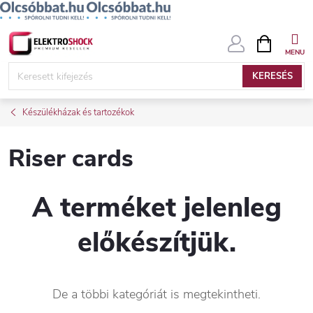
Ugrás
KOSÁR
a
fő
KERESÉS
tartalomhoz
Készülékházak és tartozékok
Riser cards
A terméket jelenleg
előkészítjük.
De a többi kategóriát is megtekintheti.