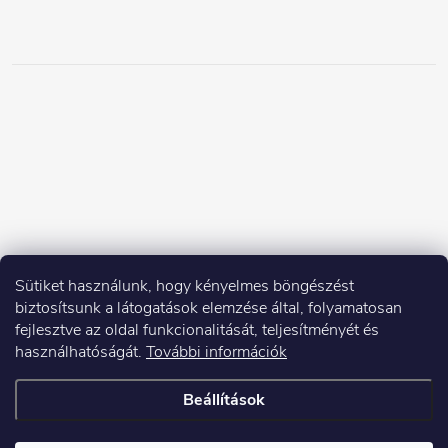
Sütiket használunk, hogy kényelmes böngészést
biztosítsunk a látogatások elemzése által, folyamatosan
fejlesztve az oldal funkcionalitását, teljesítményét és
használhatóságát.
További információk
Beállítások
Copyright 2026
Elektroshock.hu
. Minden jog fenntartva.